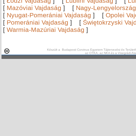
[
Łódźi Vajdaság
]
[
Lublini Vajdaság
]
[
Lu
[
Mazóviai Vajdaság
]
[
Nagy-Lengyelország
[
Nyugat-Pomerániai Vajdaság
]
[
Opolei Va
[
Pomerániai Vajdaság
]
[
Świętokrzyski Vaj
[
Warmia-Mazúriai Vajdaság
]
Készült a Budapesti Corvinus Egyetem Tájtervezési és Területf
az OTKA, az NKA és a Visegrádi Al