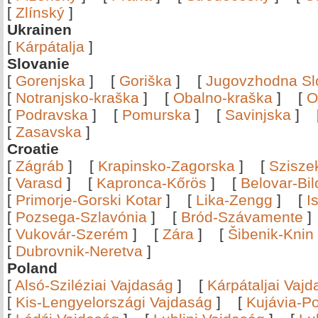
[
Zlínský
]
Ukrainen
[
Kárpátalja
]
Slovanie
[
Gorenjska
]
[
Goriška
]
[
Jugovzhodna Sl
[
Notranjsko-kraška
]
[
Obalno-kraška
]
[
O
[
Podravska
]
[
Pomurska
]
[
Savinjska
]
[
Zasavska
]
Croatie
[
Zágráb
]
[
Krapinsko-Zagorska
]
[
Szisze
[
Varasd
]
[
Kapronca-Kőrös
]
[
Belovar-Bi
[
Primorje-Gorski Kotar
]
[
Lika-Zengg
]
[
I
[
Pozsega-Szlavónia
]
[
Bród-Szávamente
[
Vukovár-Szerém
]
[
Zára
]
[
Šibenik-Knin
[
Dubrovnik-Neretva
]
Poland
[
Alsó-Sziléziai Vajdaság
]
[
Kárpátaljai Vaj
[
Kis-Lengyelországi Vajdaság
]
[
Kujávia-P