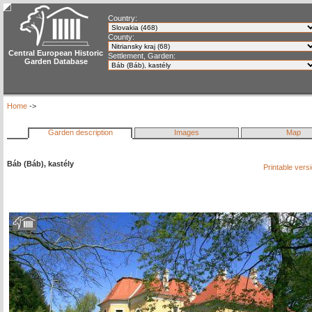
Country:
County:
Central European Historic
Settlement, Garden:
Garden Database
Home
->
Garden description
Images
Map
Báb (Báb), kastély
Printable vers