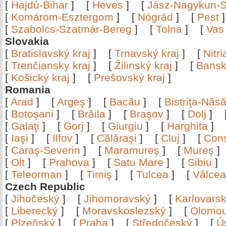
[
Hajdú-Bihar
]
[
Heves
]
[
Jász-Nagykun-S
[
Komárom-Esztergom
]
[
Nógrád
]
[
Pest
[
Szabolcs-Szatmár-Bereg
]
[
Tolna
]
[
Vas
Slovakia
[
Bratislavský kraj
]
[
Trnavský kraj
]
[
Nitr
[
Trenčiansky kraj
]
[
Žilinský kraj
]
[
Bansk
[
Košický kraj
]
[
Prešovský kraj
]
Romania
[
Arad
]
[
Argeş
]
[
Bacău
]
[
Bistriţa-Nă
[
Botoşani
]
[
Brăila
]
[
Braşov
]
[
Dolj
]
[
Galaţi
]
[
Gorj
]
[
Giurgiu
]
[
Harghita
]
[
Iaşi
]
[
Ilfov
]
[
Călăraşi
]
[
Cluj
]
[
Con
[
Caraş-Severin
]
[
Maramureş
]
[
Mureş
[
Olt
]
[
Prahova
]
[
Satu Mare
]
[
Sibiu
[
Teleorman
]
[
Timiş
]
[
Tulcea
]
[
Vâlce
Czech Republic
[
Jihočeský
]
[
Jihomoravský
]
[
Karlovars
[
Liberecký
]
[
Moravskoslezský
]
[
Olomo
[
Plzeňský
]
[
Praha
]
[
Středočeský
]
[
Ú