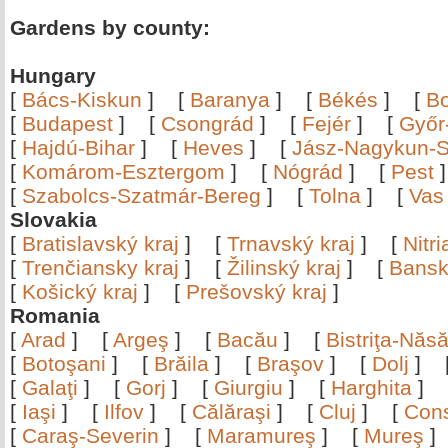
Gardens by county:
Hungary
[
Bács-Kiskun
]
[
Baranya
]
[
Békés
]
[
B
[
Budapest
]
[
Csongrád
]
[
Fejér
]
[
Győr
[
Hajdú-Bihar
]
[
Heves
]
[
Jász-Nagykun-S
[
Komárom-Esztergom
]
[
Nógrád
]
[
Pest
[
Szabolcs-Szatmár-Bereg
]
[
Tolna
]
[
Vas
Slovakia
[
Bratislavský kraj
]
[
Trnavský kraj
]
[
Nitr
[
Trenčiansky kraj
]
[
Žilinský kraj
]
[
Bansk
[
Košický kraj
]
[
Prešovský kraj
]
Romania
[
Arad
]
[
Argeş
]
[
Bacău
]
[
Bistriţa-Nă
[
Botoşani
]
[
Brăila
]
[
Braşov
]
[
Dolj
]
[
Galaţi
]
[
Gorj
]
[
Giurgiu
]
[
Harghita
]
[
Iaşi
]
[
Ilfov
]
[
Călăraşi
]
[
Cluj
]
[
Con
[
Caraş-Severin
]
[
Maramureş
]
[
Mureş