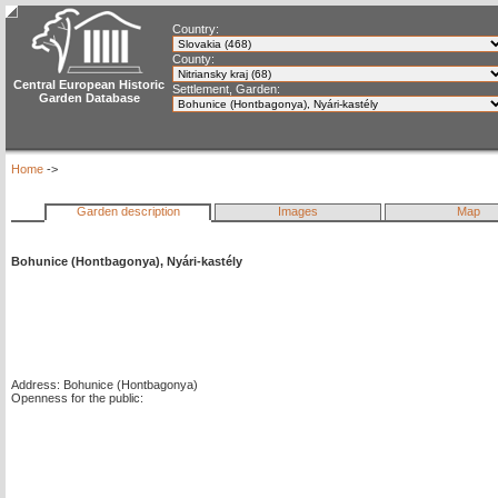
Country:
County:
Central European Historic
Settlement, Garden:
Garden Database
Home
->
Garden description
Images
Map
Bohunice (Hontbagonya), Nyári-kastély
Address: Bohunice (Hontbagonya)
Openness for the public: