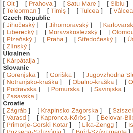
[
Olt
]
[
Prahova
]
[
Satu Mare
]
[
Sibiu
[
Teleorman
]
[
Timiş
]
[
Tulcea
]
[
Vâlce
Czech Republic
[
Jihočeský
]
[
Jihomoravský
]
[
Karlovars
[
Liberecký
]
[
Moravskoslezský
]
[
Olomo
[
Plzeňský
]
[
Praha
]
[
Středočeský
]
[
Ú
[
Zlínský
]
Ukrainen
[
Kárpátalja
]
Slovanie
[
Gorenjska
]
[
Goriška
]
[
Jugovzhodna Sl
[
Notranjsko-kraška
]
[
Obalno-kraška
]
[
O
[
Podravska
]
[
Pomurska
]
[
Savinjska
]
[
Zasavska
]
Croatie
[
Zágráb
]
[
Krapinsko-Zagorska
]
[
Szisze
[
Varasd
]
[
Kapronca-Kőrös
]
[
Belovar-Bi
[
Primorje-Gorski Kotar
]
[
Lika-Zengg
]
[
I
[
Pozsega-Szlavónia
]
[
Bród-Szávamente