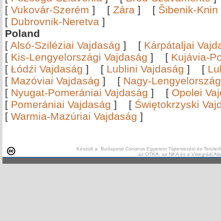
[
Vukovár-Szerém
]
[
Zára
]
[
Šibenik-Knin
[
Dubrovnik-Neretva
]
Poland
[
Alsó-Sziléziai Vajdaság
]
[
Kárpátaljai Vaj
[
Kis-Lengyelországi Vajdaság
]
[
Kujávia-P
[
Łódźi Vajdaság
]
[
Lublini Vajdaság
]
[
Lu
[
Mazóviai Vajdaság
]
[
Nagy-Lengyelország
[
Nyugat-Pomerániai Vajdaság
]
[
Opolei Va
[
Pomerániai Vajdaság
]
[
Świętokrzyski Vaj
[
Warmia-Mazúriai Vajdaság
]
Készült a Budapesti Corvinus Egyetem Tájtervezési és Területf
az OTKA, az NKA és a Visegrádi Al