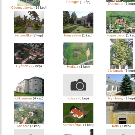
Csenger
(1 kép)
Demecser
(1 kép)
Cégénydányád
(19 kép)
Fényeslitke
(2 kép)
Fényeslitke
(1 kép)
Fülpösdaróc
(1 kép
Győrtelek
(2 kép)
Hodász
(1 kép)
Jánkmajtis
(8 kép)
Kállósemjén
(4 kép)
Kölcse
(0 kép)
Nyíribrony
(1 kép)
Komlódtótfalu
(1 kép)
Kocsord
(3 kép)
Kótaj
(7 kép)