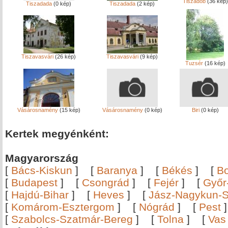
Tiszadob
(36 kép)
Tiszadada
(0 kép)
Tiszadada
(2 kép)
Tiszavasvári
(26 kép)
Tiszavasvári
(9 kép)
Tuzsér
(16 kép)
Vásárosnamény
(15 kép)
Vásárosnamény
(0 kép)
Biri
(0 kép)
Kertek megyénként:
Magyarország
[
Bács-Kiskun
]
[
Baranya
]
[
Békés
]
[
B
[
Budapest
]
[
Csongrád
]
[
Fejér
]
[
Győr
[
Hajdú-Bihar
]
[
Heves
]
[
Jász-Nagykun-S
[
Komárom-Esztergom
]
[
Nógrád
]
[
Pest
[
Szabolcs-Szatmár-Bereg
]
[
Tolna
]
[
Vas