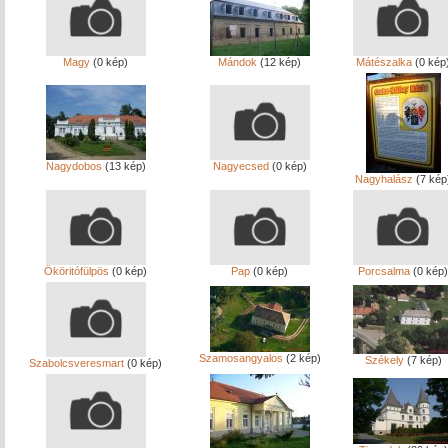
Magy
(0 kép)
Mándok
(12 kép)
Mátészalka
(0 kép
Nagydobos
(13 kép)
Nagyecsed
(0 kép)
Nagyhalász
(7 kép
Ököritófülpös
(0 kép)
Pap
(0 kép)
Porcsalma
(0 kép)
Szamosangyalos
(2 kép)
Székely
(7 kép)
Szabolcsveresmart
(0 kép)