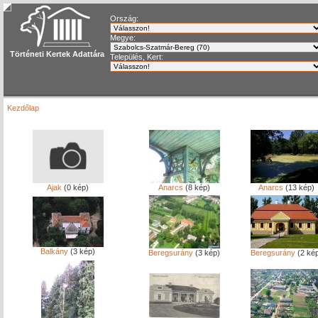
Ország:
Megye:
Történeti Kertek Adattára
Település, Kert:
Kezdőlap
Ajak
(0 kép)
Anarcs
(8 kép)
Anarcs
(13 kép)
Balkány
(3 kép)
Beregsurány
(3 kép)
Beregsurány
(2 ké