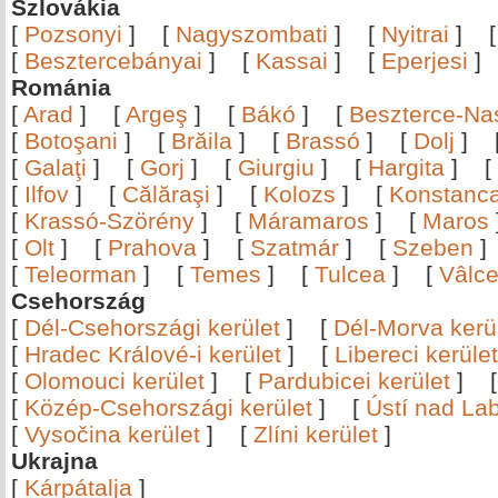
Szlovákia
[
Pozsonyi
]
[
Nagyszombati
]
[
Nyitrai
]
[
Besztercebányai
]
[
Kassai
]
[
Eperjesi
Románia
[
Arad
]
[
Argeş
]
[
Bákó
]
[
Beszterce-N
[
Botoşani
]
[
Brăila
]
[
Brassó
]
[
Dolj
]
[
Galaţi
]
[
Gorj
]
[
Giurgiu
]
[
Hargita
]
[
[
Ilfov
]
[
Călăraşi
]
[
Kolozs
]
[
Konstanc
[
Krassó-Szörény
]
[
Máramaros
]
[
Maros
[
Olt
]
[
Prahova
]
[
Szatmár
]
[
Szeben
[
Teleorman
]
[
Temes
]
[
Tulcea
]
[
Vâlc
Csehország
[
Dél-Csehországi kerület
]
[
Dél-Morva kerü
[
Hradec Králové-i kerület
]
[
Libereci kerület
[
Olomouci kerület
]
[
Pardubicei kerület
]
[
Közép-Csehországi kerület
]
[
Ústí nad Lab
[
Vysočina kerület
]
[
Zlíni kerület
]
Ukrajna
[
Kárpátalja
]