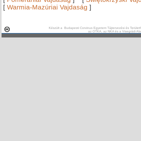
[
Warmia-Mazúriai Vajdaság
]
Készült a Budapesti Corvinus Egyetem Tájtervezési és Területf
az OTKA, az NKA és a Visegrádi Al