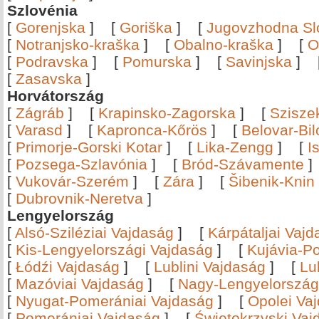
Szlovénia
[
Gorenjska
]
[
Goriška
]
[
Jugovzhodna Sl
[
Notranjsko-kraška
]
[
Obalno-kraška
]
[
O
[
Podravska
]
[
Pomurska
]
[
Savinjska
]
[
Zasavska
]
Horvátország
[
Zágráb
]
[
Krapinsko-Zagorska
]
[
Szisze
[
Varasd
]
[
Kapronca-Kőrös
]
[
Belovar-Bi
[
Primorje-Gorski Kotar
]
[
Lika-Zengg
]
[
I
[
Pozsega-Szlavónia
]
[
Bród-Szávamente
[
Vukovár-Szerém
]
[
Zára
]
[
Šibenik-Knin
[
Dubrovnik-Neretva
]
Lengyelország
[
Alsó-Sziléziai Vajdaság
]
[
Kárpátaljai Vaj
[
Kis-Lengyelországi Vajdaság
]
[
Kujávia-P
[
Łódźi Vajdaság
]
[
Lublini Vajdaság
]
[
Lu
[
Mazóviai Vajdaság
]
[
Nagy-Lengyelország
[
Nyugat-Pomerániai Vajdaság
]
[
Opolei Va
[
Pomerániai Vajdaság
]
[
Świętokrzyski Vaj