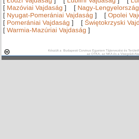
[
Łódźi Vajdaság
]
[
Lublini Vajdaság
]
[
Lu
[
Mazóviai Vajdaság
]
[
Nagy-Lengyelország
[
Nyugat-Pomerániai Vajdaság
]
[
Opolei Va
[
Pomerániai Vajdaság
]
[
Świętokrzyski Vaj
[
Warmia-Mazúriai Vajdaság
]
Készült a Budapesti Corvinus Egyetem Tájtervezési és Területf
az OTKA, az NKA és a Visegrádi Al