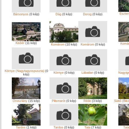
Eszte
Bársonyos
(0 kép)
Dág
(0 kép)
Dorog
(0 kép)
Kisbér
(11 kép)
Komá
Komárom
(10 kép)
Komárom
(0 kép)
Környe (Nagytagyospuszta)
(0
Környe
(0 kép)
Lábatlan
(0 kép)
Nagyig
kép)
Oroszlány
(15 kép)
Pilismarót
(0 kép)
Réde
(3 kép)
Süttő (Bik
Tardos
(1 kép)
Tardos
(0 kép)
Tata
(7 kép)
Tat