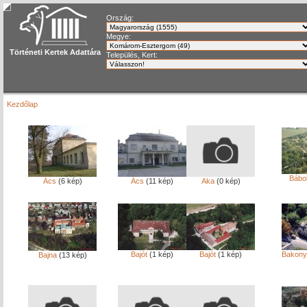
Ország:
Megye:
Történeti Kertek Adattára
Település, Kert:
Kezdőlap
Bábo
Ács
(6 kép)
Ács
(11 kép)
Aka
(0 kép)
Bajót
(1 kép)
Bajót
(1 kép)
Bakony
Bajna
(13 kép)