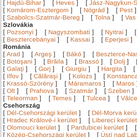
[
Hajdú-Bihar
]
[
Heves
]
[
Jász-Nagykun-S
[
Komárom-Esztergom
]
[
Nógrád
]
[
Pest
[
Szabolcs-Szatmár-Bereg
]
[
Tolna
]
[
Vas
Szlovákia
[
Pozsonyi
]
[
Nagyszombati
]
[
Nyitrai
]
[
Besztercebányai
]
[
Kassai
]
[
Eperjesi
Románia
[
Arad
]
[
Argeş
]
[
Bákó
]
[
Beszterce-N
[
Botoşani
]
[
Brăila
]
[
Brassó
]
[
Dolj
]
[
Galaţi
]
[
Gorj
]
[
Giurgiu
]
[
Hargita
]
[
[
Ilfov
]
[
Călăraşi
]
[
Kolozs
]
[
Konstanc
[
Krassó-Szörény
]
[
Máramaros
]
[
Maros
[
Olt
]
[
Prahova
]
[
Szatmár
]
[
Szeben
[
Teleorman
]
[
Temes
]
[
Tulcea
]
[
Vâlc
Csehország
[
Dél-Csehországi kerület
]
[
Dél-Morva kerü
[
Hradec Králové-i kerület
]
[
Libereci kerület
[
Olomouci kerület
]
[
Pardubicei kerület
]
[
Közép-Csehországi kerület
]
[
Ústí nad Lab