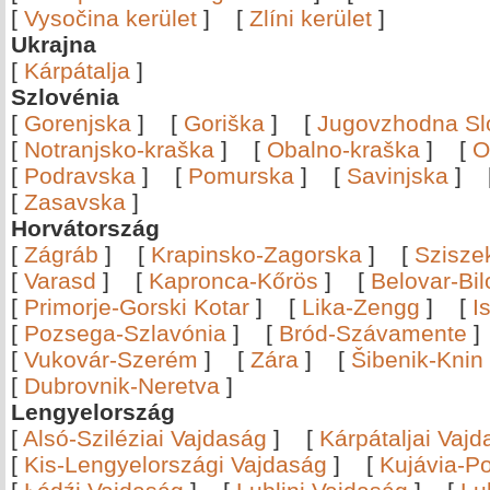
[
Vysočina kerület
]
[
Zlíni kerület
]
Ukrajna
[
Kárpátalja
]
Szlovénia
[
Gorenjska
]
[
Goriška
]
[
Jugovzhodna Sl
[
Notranjsko-kraška
]
[
Obalno-kraška
]
[
O
[
Podravska
]
[
Pomurska
]
[
Savinjska
]
[
Zasavska
]
Horvátország
[
Zágráb
]
[
Krapinsko-Zagorska
]
[
Szisze
[
Varasd
]
[
Kapronca-Kőrös
]
[
Belovar-Bi
[
Primorje-Gorski Kotar
]
[
Lika-Zengg
]
[
I
[
Pozsega-Szlavónia
]
[
Bród-Szávamente
[
Vukovár-Szerém
]
[
Zára
]
[
Šibenik-Knin
[
Dubrovnik-Neretva
]
Lengyelország
[
Alsó-Sziléziai Vajdaság
]
[
Kárpátaljai Vaj
[
Kis-Lengyelországi Vajdaság
]
[
Kujávia-P