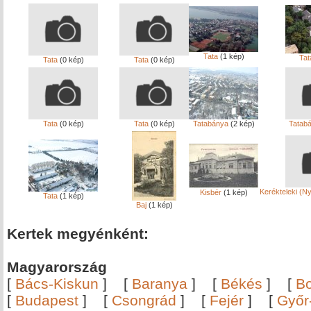
Tata
(1 kép)
Tat
Tata
(0 kép)
Tata
(0 kép)
Tata
(0 kép)
Tata
(0 kép)
Tatabánya
(2 kép)
Tatab
Kerékteleki (
Kisbér
(1 kép)
Tata
(1 kép)
Baj
(1 kép)
Kertek megyénként:
Magyarország
[
Bács-Kiskun
]
[
Baranya
]
[
Békés
]
[
B
[
Budapest
]
[
Csongrád
]
[
Fejér
]
[
Győr