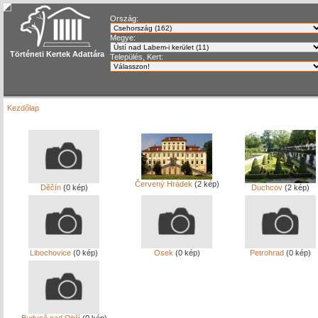
Ország:
Megye:
Történeti Kertek Adattára
Település, Kert:
Kezdőlap
Červený Hrádek
(2 kép)
Děčín
(0 kép)
Duchcov
(2 kép)
Libochovice
(0 kép)
Osek
(0 kép)
Petrohrad
(0 kép)