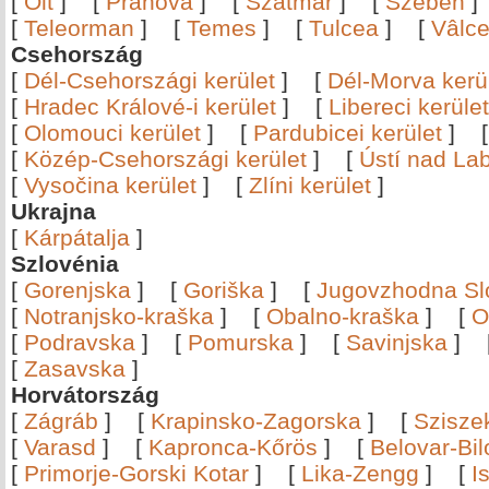
[
Olt
]
[
Prahova
]
[
Szatmár
]
[
Szeben
[
Teleorman
]
[
Temes
]
[
Tulcea
]
[
Vâlc
Csehország
[
Dél-Csehországi kerület
]
[
Dél-Morva kerü
[
Hradec Králové-i kerület
]
[
Libereci kerület
[
Olomouci kerület
]
[
Pardubicei kerület
]
[
Közép-Csehországi kerület
]
[
Ústí nad Lab
[
Vysočina kerület
]
[
Zlíni kerület
]
Ukrajna
[
Kárpátalja
]
Szlovénia
[
Gorenjska
]
[
Goriška
]
[
Jugovzhodna Sl
[
Notranjsko-kraška
]
[
Obalno-kraška
]
[
O
[
Podravska
]
[
Pomurska
]
[
Savinjska
]
[
Zasavska
]
Horvátország
[
Zágráb
]
[
Krapinsko-Zagorska
]
[
Szisze
[
Varasd
]
[
Kapronca-Kőrös
]
[
Belovar-Bi
[
Primorje-Gorski Kotar
]
[
Lika-Zengg
]
[
I