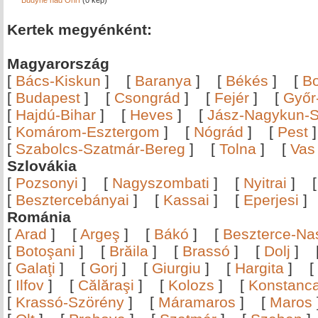
Budyně nad Ohří
(0 kép)
Kertek megyénként:
Magyarország
[
Bács-Kiskun
]
[
Baranya
]
[
Békés
]
[
B
[
Budapest
]
[
Csongrád
]
[
Fejér
]
[
Győr
[
Hajdú-Bihar
]
[
Heves
]
[
Jász-Nagykun-S
[
Komárom-Esztergom
]
[
Nógrád
]
[
Pest
[
Szabolcs-Szatmár-Bereg
]
[
Tolna
]
[
Vas
Szlovákia
[
Pozsonyi
]
[
Nagyszombati
]
[
Nyitrai
]
[
Besztercebányai
]
[
Kassai
]
[
Eperjesi
Románia
[
Arad
]
[
Argeş
]
[
Bákó
]
[
Beszterce-N
[
Botoşani
]
[
Brăila
]
[
Brassó
]
[
Dolj
]
[
Galaţi
]
[
Gorj
]
[
Giurgiu
]
[
Hargita
]
[
[
Ilfov
]
[
Călăraşi
]
[
Kolozs
]
[
Konstanc
[
Krassó-Szörény
]
[
Máramaros
]
[
Maros