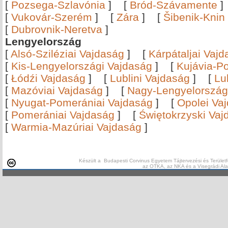
[
Pozsega-Szlavónia
]
[
Bród-Szávamente
[
Vukovár-Szerém
]
[
Zára
]
[
Šibenik-Knin
[
Dubrovnik-Neretva
]
Lengyelország
[
Alsó-Sziléziai Vajdaság
]
[
Kárpátaljai Vaj
[
Kis-Lengyelországi Vajdaság
]
[
Kujávia-P
[
Łódźi Vajdaság
]
[
Lublini Vajdaság
]
[
Lu
[
Mazóviai Vajdaság
]
[
Nagy-Lengyelország
[
Nyugat-Pomerániai Vajdaság
]
[
Opolei Va
[
Pomerániai Vajdaság
]
[
Świętokrzyski Vaj
[
Warmia-Mazúriai Vajdaság
]
Készült a Budapesti Corvinus Egyetem Tájtervezési és Területf
az OTKA, az NKA és a Visegrádi Al