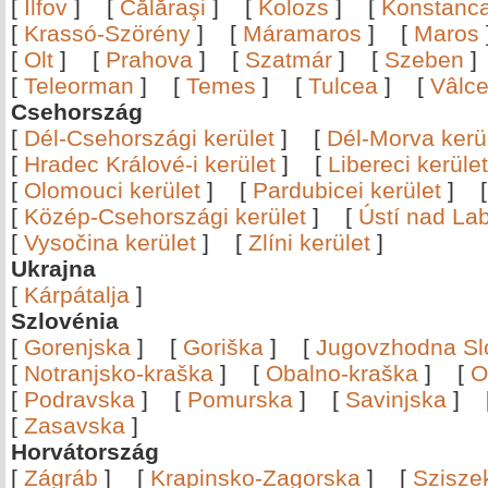
[
Ilfov
]
[
Călăraşi
]
[
Kolozs
]
[
Konstanc
[
Krassó-Szörény
]
[
Máramaros
]
[
Maros
[
Olt
]
[
Prahova
]
[
Szatmár
]
[
Szeben
[
Teleorman
]
[
Temes
]
[
Tulcea
]
[
Vâlc
Csehország
[
Dél-Csehországi kerület
]
[
Dél-Morva kerü
[
Hradec Králové-i kerület
]
[
Libereci kerület
[
Olomouci kerület
]
[
Pardubicei kerület
]
[
Közép-Csehországi kerület
]
[
Ústí nad Lab
[
Vysočina kerület
]
[
Zlíni kerület
]
Ukrajna
[
Kárpátalja
]
Szlovénia
[
Gorenjska
]
[
Goriška
]
[
Jugovzhodna Sl
[
Notranjsko-kraška
]
[
Obalno-kraška
]
[
O
[
Podravska
]
[
Pomurska
]
[
Savinjska
]
[
Zasavska
]
Horvátország
[
Zágráb
]
[
Krapinsko-Zagorska
]
[
Szisze