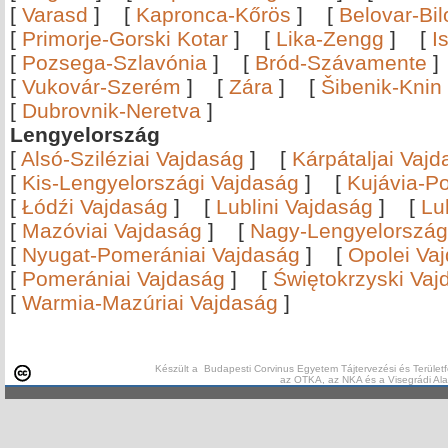
[
Varasd
]
[
Kapronca-Kőrös
]
[
Belovar-Bi
[
Primorje-Gorski Kotar
]
[
Lika-Zengg
]
[
I
[
Pozsega-Szlavónia
]
[
Bród-Szávamente
[
Vukovár-Szerém
]
[
Zára
]
[
Šibenik-Knin
[
Dubrovnik-Neretva
]
Lengyelország
[
Alsó-Sziléziai Vajdaság
]
[
Kárpátaljai Vaj
[
Kis-Lengyelországi Vajdaság
]
[
Kujávia-P
[
Łódźi Vajdaság
]
[
Lublini Vajdaság
]
[
Lu
[
Mazóviai Vajdaság
]
[
Nagy-Lengyelország
[
Nyugat-Pomerániai Vajdaság
]
[
Opolei Va
[
Pomerániai Vajdaság
]
[
Świętokrzyski Vaj
[
Warmia-Mazúriai Vajdaság
]
Készült a Budapesti Corvinus Egyetem Tájtervezési és Területf
az OTKA, az NKA és a Visegrádi Al