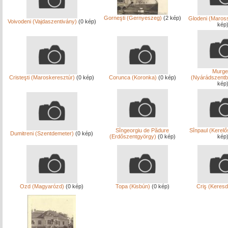
Gorneşti (Gernyeszeg)
(2 kép)
Glodeni (Maros
Voivodeni (Vajdaszentivány)
(0 kép)
kép
Murgeş
Cristeşti (Maroskeresztúr)
(0 kép)
Corunca (Koronka)
(0 kép)
(Nyárádszentb
kép
Sîngeorgiu de Pădure
Sînpaul (Kerelő
Dumitreni (Szentdemeter)
(0 kép)
(Erdőszentgyörgy)
(0 kép)
kép
Ozd (Magyarózd)
(0 kép)
Topa (Kisbún)
(0 kép)
Criş (Keresd