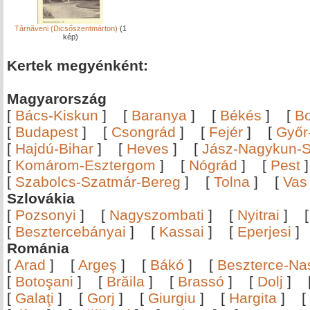
Târnăveni (Dicsőszentmárton)
(1
kép)
Kertek megyénként:
Magyarország
[
Bács-Kiskun
]
[
Baranya
]
[
Békés
]
[
B
[
Budapest
]
[
Csongrád
]
[
Fejér
]
[
Győr
[
Hajdú-Bihar
]
[
Heves
]
[
Jász-Nagykun-S
[
Komárom-Esztergom
]
[
Nógrád
]
[
Pest
[
Szabolcs-Szatmár-Bereg
]
[
Tolna
]
[
Vas
Szlovákia
[
Pozsonyi
]
[
Nagyszombati
]
[
Nyitrai
]
[
Besztercebányai
]
[
Kassai
]
[
Eperjesi
Románia
[
Arad
]
[
Argeş
]
[
Bákó
]
[
Beszterce-N
[
Botoşani
]
[
Brăila
]
[
Brassó
]
[
Dolj
]
[
Galaţi
]
[
Gorj
]
[
Giurgiu
]
[
Hargita
]
[