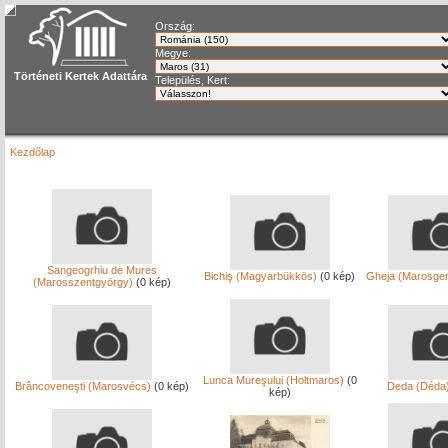
Ország:
Megye:
Történeti Kertek Adattára
Település, Kert:
Kezdőlap
Sangeogrhiu de Mures
Bichiş (Magyarbükkös)
(0 kép)
Gheja (Marosge
(Marosszentgyörgy)
(0 kép)
Lunca Mureşului (Holtmaros)
(0
Brâncoveneşti (Marosvécs)
(0 kép)
Deda (Déda
kép)