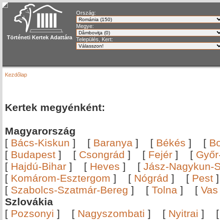
Ország:
Megye:
Történeti Kertek Adattára
Település, Kert:
Kezdőlap
Kertek megyénként:
Magyarország
[
Bács-Kiskun
]
[
Baranya
]
[
Békés
]
[
B
[
Budapest
]
[
Csongrád
]
[
Fejér
]
[
Győr
[
Hajdú-Bihar
]
[
Heves
]
[
Jász-Nagykun-S
[
Komárom-Esztergom
]
[
Nógrád
]
[
Pest
[
Szabolcs-Szatmár-Bereg
]
[
Tolna
]
[
Vas
Szlovákia
[
Pozsonyi
]
[
Nagyszombati
]
[
Nyitrai
]