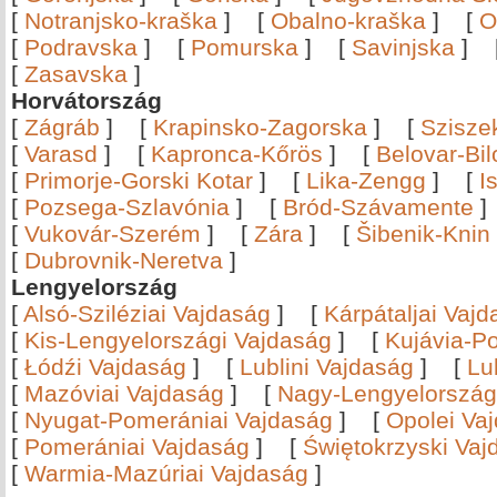
[
Notranjsko-kraška
]
[
Obalno-kraška
]
[
O
[
Podravska
]
[
Pomurska
]
[
Savinjska
]
[
Zasavska
]
Horvátország
[
Zágráb
]
[
Krapinsko-Zagorska
]
[
Szisze
[
Varasd
]
[
Kapronca-Kőrös
]
[
Belovar-Bi
[
Primorje-Gorski Kotar
]
[
Lika-Zengg
]
[
I
[
Pozsega-Szlavónia
]
[
Bród-Szávamente
[
Vukovár-Szerém
]
[
Zára
]
[
Šibenik-Knin
[
Dubrovnik-Neretva
]
Lengyelország
[
Alsó-Sziléziai Vajdaság
]
[
Kárpátaljai Vaj
[
Kis-Lengyelországi Vajdaság
]
[
Kujávia-P
[
Łódźi Vajdaság
]
[
Lublini Vajdaság
]
[
Lu
[
Mazóviai Vajdaság
]
[
Nagy-Lengyelország
[
Nyugat-Pomerániai Vajdaság
]
[
Opolei Va
[
Pomerániai Vajdaság
]
[
Świętokrzyski Vaj
[
Warmia-Mazúriai Vajdaság
]