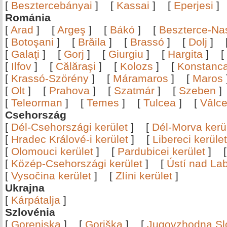
[
Besztercebányai
]
[
Kassai
]
[
Eperjesi
Románia
[
Arad
]
[
Argeş
]
[
Bákó
]
[
Beszterce-N
[
Botoşani
]
[
Brăila
]
[
Brassó
]
[
Dolj
]
[
Galaţi
]
[
Gorj
]
[
Giurgiu
]
[
Hargita
]
[
[
Ilfov
]
[
Călăraşi
]
[
Kolozs
]
[
Konstanc
[
Krassó-Szörény
]
[
Máramaros
]
[
Maros
[
Olt
]
[
Prahova
]
[
Szatmár
]
[
Szeben
[
Teleorman
]
[
Temes
]
[
Tulcea
]
[
Vâlc
Csehország
[
Dél-Csehországi kerület
]
[
Dél-Morva kerü
[
Hradec Králové-i kerület
]
[
Libereci kerület
[
Olomouci kerület
]
[
Pardubicei kerület
]
[
Közép-Csehországi kerület
]
[
Ústí nad Lab
[
Vysočina kerület
]
[
Zlíni kerület
]
Ukrajna
[
Kárpátalja
]
Szlovénia
[
Gorenjska
]
[
Goriška
]
[
Jugovzhodna Sl