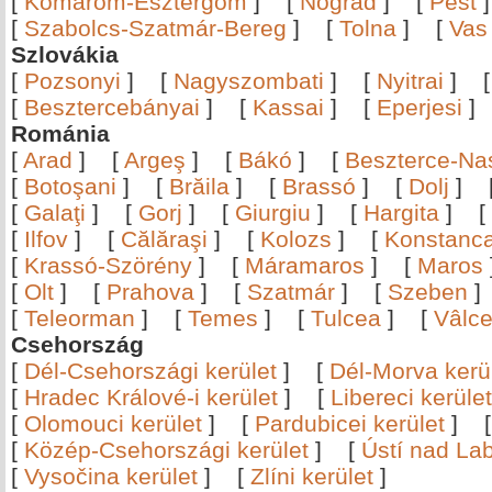
[
Komárom-Esztergom
]
[
Nógrád
]
[
Pest
[
Szabolcs-Szatmár-Bereg
]
[
Tolna
]
[
Vas
Szlovákia
[
Pozsonyi
]
[
Nagyszombati
]
[
Nyitrai
]
[
Besztercebányai
]
[
Kassai
]
[
Eperjesi
Románia
[
Arad
]
[
Argeş
]
[
Bákó
]
[
Beszterce-N
[
Botoşani
]
[
Brăila
]
[
Brassó
]
[
Dolj
]
[
Galaţi
]
[
Gorj
]
[
Giurgiu
]
[
Hargita
]
[
[
Ilfov
]
[
Călăraşi
]
[
Kolozs
]
[
Konstanc
[
Krassó-Szörény
]
[
Máramaros
]
[
Maros
[
Olt
]
[
Prahova
]
[
Szatmár
]
[
Szeben
[
Teleorman
]
[
Temes
]
[
Tulcea
]
[
Vâlc
Csehország
[
Dél-Csehországi kerület
]
[
Dél-Morva kerü
[
Hradec Králové-i kerület
]
[
Libereci kerület
[
Olomouci kerület
]
[
Pardubicei kerület
]
[
Közép-Csehországi kerület
]
[
Ústí nad Lab
[
Vysočina kerület
]
[
Zlíni kerület
]