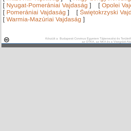
[
Nyugat-Pomerániai Vajdaság
]
[
Opolei Va
[
Pomerániai Vajdaság
]
[
Świętokrzyski Vaj
[
Warmia-Mazúriai Vajdaság
]
Készült a Budapesti Corvinus Egyetem Tájtervezési és Területf
az OTKA, az NKA és a Visegrádi Al