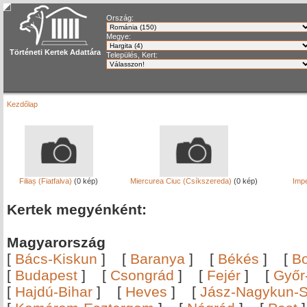
Ország:
Megye:
Történeti Kertek Adattára
Település, Kert:
Kezdőlap
Filiaș (Fiatfalva)
(0 kép)
Miercurea Ciuc (Csíkszereda)
(0 kép)
Imp
Kertek megyénként:
Magyarország
[
Bács-Kiskun
]
[
Baranya
]
[
Békés
]
[
B
[
Budapest
]
[
Csongrád
]
[
Fejér
]
[
Győr
[
Hajdú-Bihar
]
[
Heves
]
[
Jász-Nagykun-S