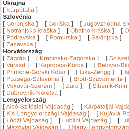
Ukrajna
[
Kárpátalja
]
Szlovénia
[
Gorenjska
]
[
Goriška
]
[
Jugovzhodna Sl
[
Notranjsko-kraška
]
[
Obalno-kraška
]
[
O
[
Podravska
]
[
Pomurska
]
[
Savinjska
]
[
Zasavska
]
Horvátország
[
Zágráb
]
[
Krapinsko-Zagorska
]
[
Szisze
[
Varasd
]
[
Kapronca-Kőrös
]
[
Belovar-Bi
[
Primorje-Gorski Kotar
]
[
Lika-Zengg
]
[
I
[
Pozsega-Szlavónia
]
[
Bród-Szávamente
[
Vukovár-Szerém
]
[
Zára
]
[
Šibenik-Knin
[
Dubrovnik-Neretva
]
Lengyelország
[
Alsó-Sziléziai Vajdaság
]
[
Kárpátaljai Vaj
[
Kis-Lengyelországi Vajdaság
]
[
Kujávia-P
[
Łódźi Vajdaság
]
[
Lublini Vajdaság
]
[
Lu
[
Mazóviai Vajdaság
]
[
Nagy-Lengyelország