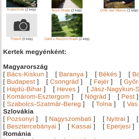
Kratochvíle
(2 kép)
Nové Hrady
(2 kép)
Orlík nad Vltavou
(1 kép)
Třeboň
(0 kép)
Údolí u Nových Hradů
(1 kép)
Kertek megyénként:
Magyarország
[
Bács-Kiskun
]
[
Baranya
]
[
Békés
]
[
B
[
Budapest
]
[
Csongrád
]
[
Fejér
]
[
Győr
[
Hajdú-Bihar
]
[
Heves
]
[
Jász-Nagykun-S
[
Komárom-Esztergom
]
[
Nógrád
]
[
Pest
[
Szabolcs-Szatmár-Bereg
]
[
Tolna
]
[
Vas
Szlovákia
[
Pozsonyi
]
[
Nagyszombati
]
[
Nyitrai
]
[
Besztercebányai
]
[
Kassai
]
[
Eperjesi
Románia