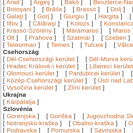
[
Arad
]
[
Argeş
]
[
Bákó
]
[
Beszterce-N
[
Botoşani
]
[
Brăila
]
[
Brassó
]
[
Dolj
]
[
Galaţi
]
[
Gorj
]
[
Giurgiu
]
[
Hargita
]
[
[
Ilfov
]
[
Călăraşi
]
[
Kolozs
]
[
Konstanc
[
Krassó-Szörény
]
[
Máramaros
]
[
Maros
[
Olt
]
[
Prahova
]
[
Szatmár
]
[
Szeben
[
Teleorman
]
[
Temes
]
[
Tulcea
]
[
Vâlc
Csehország
[
Dél-Csehországi kerület
]
[
Dél-Morva kerü
[
Hradec Králové-i kerület
]
[
Libereci kerület
[
Olomouci kerület
]
[
Pardubicei kerület
]
[
Közép-Csehországi kerület
]
[
Ústí nad Lab
[
Vysočina kerület
]
[
Zlíni kerület
]
Ukrajna
[
Kárpátalja
]
Szlovénia
[
Gorenjska
]
[
Goriška
]
[
Jugovzhodna Sl
[
Notranjsko-kraška
]
[
Obalno-kraška
]
[
O
[
Podravska
]
[
Pomurska
]
[
Savinjska
]