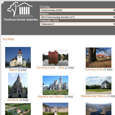
Ország:
Megye:
Történeti Kertek Adattára
Település, Kert:
Kezdőlap
Červená Lhota - Jižná
(1 kép)
Červený Dvůr
(2 kép)
Blatná
(2 kép)
Hluboká nad Vltavou
(1 kép
Hluboká nad Vltavou
(2 kép)
Domanín
(1 kép)