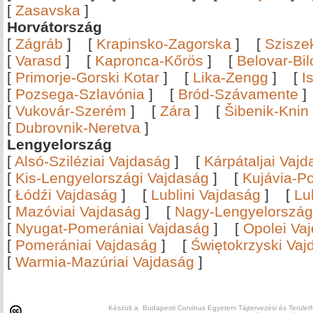
[
Zasavska
]
Horvátország
[
Zágráb
]
[
Krapinsko-Zagorska
]
[
Szisze
[
Varasd
]
[
Kapronca-Kőrös
]
[
Belovar-Bi
[
Primorje-Gorski Kotar
]
[
Lika-Zengg
]
[
I
[
Pozsega-Szlavónia
]
[
Bród-Szávamente
[
Vukovár-Szerém
]
[
Zára
]
[
Šibenik-Knin
[
Dubrovnik-Neretva
]
Lengyelország
[
Alsó-Sziléziai Vajdaság
]
[
Kárpátaljai Vaj
[
Kis-Lengyelországi Vajdaság
]
[
Kujávia-P
[
Łódźi Vajdaság
]
[
Lublini Vajdaság
]
[
Lu
[
Mazóviai Vajdaság
]
[
Nagy-Lengyelország
[
Nyugat-Pomerániai Vajdaság
]
[
Opolei Va
[
Pomerániai Vajdaság
]
[
Świętokrzyski Vaj
[
Warmia-Mazúriai Vajdaság
]
Készült a Budapesti Corvinus Egyetem Tájtervezési és Területf