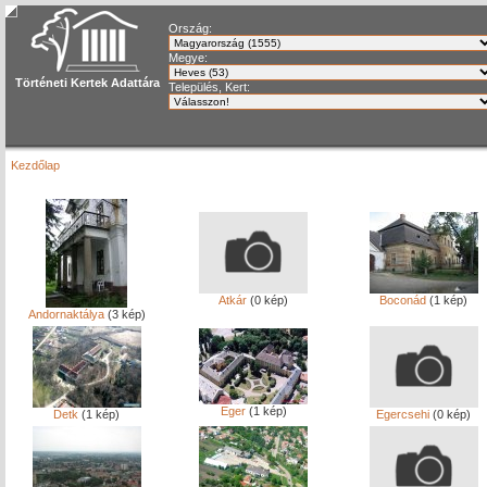
Ország:
Megye:
Történeti Kertek Adattára
Település, Kert:
Kezdőlap
Atkár
(0 kép)
Boconád
(1 kép)
Andornaktálya
(3 kép)
Eger
(1 kép)
Detk
(1 kép)
Egercsehi
(0 kép)