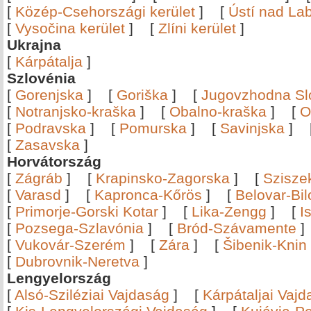
[
Közép-Csehországi kerület
]
[
Ústí nad Lab
[
Vysočina kerület
]
[
Zlíni kerület
]
Ukrajna
[
Kárpátalja
]
Szlovénia
[
Gorenjska
]
[
Goriška
]
[
Jugovzhodna Sl
[
Notranjsko-kraška
]
[
Obalno-kraška
]
[
O
[
Podravska
]
[
Pomurska
]
[
Savinjska
]
[
Zasavska
]
Horvátország
[
Zágráb
]
[
Krapinsko-Zagorska
]
[
Szisze
[
Varasd
]
[
Kapronca-Kőrös
]
[
Belovar-Bi
[
Primorje-Gorski Kotar
]
[
Lika-Zengg
]
[
I
[
Pozsega-Szlavónia
]
[
Bród-Szávamente
[
Vukovár-Szerém
]
[
Zára
]
[
Šibenik-Knin
[
Dubrovnik-Neretva
]
Lengyelország
[
Alsó-Sziléziai Vajdaság
]
[
Kárpátaljai Vaj