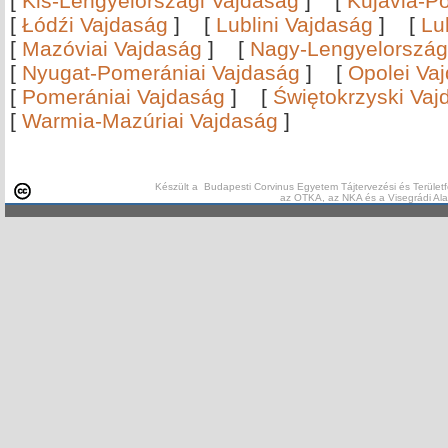
[
Kis-Lengyelországi Vajdaság
]
[
Kujávia-P
[
Łódźi Vajdaság
]
[
Lublini Vajdaság
]
[
Lu
[
Mazóviai Vajdaság
]
[
Nagy-Lengyelország
[
Nyugat-Pomerániai Vajdaság
]
[
Opolei Va
[
Pomerániai Vajdaság
]
[
Świętokrzyski Vaj
[
Warmia-Mazúriai Vajdaság
]
Készült a Budapesti Corvinus Egyetem Tájtervezési és Területf
az OTKA, az NKA és a Visegrádi Al