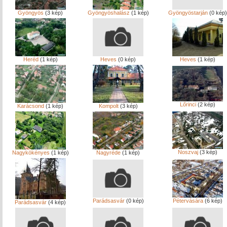
Gyöngyös
(3 kép)
Gyöngyöshalász
(1 kép)
Gyöngyöstarján
(0 kép)
Heréd
(1 kép)
Heves
(0 kép)
Heves
(1 kép)
Lőrinci
(2 kép)
Karácsond
(1 kép)
Kompolt
(3 kép)
Noszvaj
(3 kép)
Nagykökényes
(1 kép)
Nagyréde
(1 kép)
Parádsasvár
(0 kép)
Pétervására
(6 kép)
Parádsasvár
(4 kép)