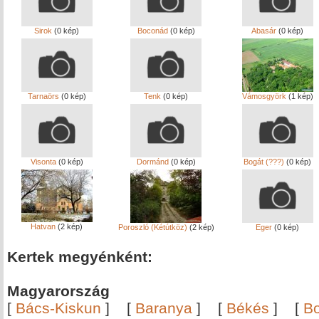
Sirok
(0 kép)
Boconád
(0 kép)
Abasár
(0 kép)
Tarnaörs
(0 kép)
Tenk
(0 kép)
Vámosgyörk
(1 kép)
Visonta
(0 kép)
Dormánd
(0 kép)
Bogát (???)
(0 kép)
Hatvan
(2 kép)
Poroszló (Kétútköz)
(2 kép)
Eger
(0 kép)
Kertek megyénként:
Magyarország
[
Bács-Kiskun
]
[
Baranya
]
[
Békés
]
[
B