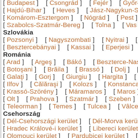
[
Budapest
]
[
Csongrád
]
[
Fejér
]
[
Győr
[
Hajdú-Bihar
]
[
Heves
]
[
Jász-Nagykun-S
[
Komárom-Esztergom
]
[
Nógrád
]
[
Pest
[
Szabolcs-Szatmár-Bereg
]
[
Tolna
]
[
Vas
Szlovákia
[
Pozsonyi
]
[
Nagyszombati
]
[
Nyitrai
]
[
Besztercebányai
]
[
Kassai
]
[
Eperjesi
Románia
[
Arad
]
[
Argeş
]
[
Bákó
]
[
Beszterce-N
[
Botoşani
]
[
Brăila
]
[
Brassó
]
[
Dolj
]
[
Galaţi
]
[
Gorj
]
[
Giurgiu
]
[
Hargita
]
[
[
Ilfov
]
[
Călăraşi
]
[
Kolozs
]
[
Konstanc
[
Krassó-Szörény
]
[
Máramaros
]
[
Maros
[
Olt
]
[
Prahova
]
[
Szatmár
]
[
Szeben
[
Teleorman
]
[
Temes
]
[
Tulcea
]
[
Vâlc
Csehország
[
Dél-Csehországi kerület
]
[
Dél-Morva kerü
[
Hradec Králové-i kerület
]
[
Libereci kerület
[
Olomouci kerület
]
[
Pardubicei kerület
]