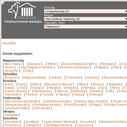
Ország:
Megye:
Történeti Kertek Adattára
Település, Kert:
Kezdőlap
Kertek megyénként:
Magyarország
[
Bács-Kiskun
]
[
Baranya
]
[
Békés
]
[
Borsod-Abaúj-Zemplén
]
[
Budapest
]
[
Cso
[
Heves
]
[
Jász-Nagykun-Szolnok
]
[
Komárom-Esztergom
]
[
Nógrád
]
[
Pest
]
[
[
Veszprém
]
[
Zala
]
Szlovákia
[
Pozsonyi
]
[
Nagyszombati
]
[
Nyitrai
]
[
Trencséni
]
[
Zsolnai
]
[
Besztercebányai
Románia
[
Arad
]
[
Argeş
]
[
Bákó
]
[
Beszterce-Naszód
]
[
Bihar
]
[
Buzău
]
[
Botoşani
]
[
Galaţi
]
[
Gorj
]
[
Giurgiu
]
[
Hargita
]
[
Hunyad
]
[
Ialomiţa
]
[
Iaşi
]
[
Ilfov
]
[
C
[
Krassó-Szörény
]
[
Máramaros
]
[
Maros
]
[
Mehedinţi
]
[
Neamţ
]
[
Olt
]
[
Prah
[
Teleorman
]
[
Temes
]
[
Tulcea
]
[
Vâlcea
]
[
Vaslui
]
[
Vrancea
]
Csehország
[
Dél-Csehországi kerület
]
[
Dél-Morva kerület
]
[
Karlovy Vary-i kerület
]
[
Hradec Krá
[
Olomouci kerület
]
[
Pardubicei kerület
]
[
Plzeňi kerület
]
[
Prága
]
[
Közép-Csehors
[
Vysočina kerület
]
[
Zlíni kerület
]
Ukrajna
[
Kárpátalja
]
Szlovénia
[
Gorenjska
]
[
Goriška
]
[
Jugovzhodna Slovenija
]
[
Koroška
]
[
Notranjsko-kraška
[
Pomurska
]
[
Savinjska
]
[
Spodnjeposavska
]
[
Zasavska
]