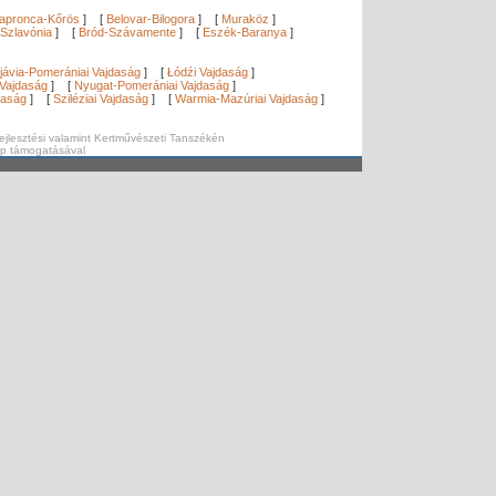
apronca-Kőrös
]
[
Belovar-Bilogora
]
[
Muraköz
]
Szlavónia
]
[
Bród-Szávamente
]
[
Eszék-Baranya
]
]
jávia-Pomerániai Vajdaság
]
[
Łódźi Vajdaság
]
Vajdaság
]
[
Nyugat-Pomerániai Vajdaság
]
daság
]
[
Sziléziai Vajdaság
]
[
Warmia-Mazúriai Vajdaság
]
ejlesztési valamint Kertművészeti Tanszékén
ap támogatásával