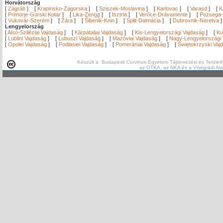
Horvátország
[
Zágráb
]
[
Krapinsko-Zagorska
]
[
Sziszek-Moslavina
]
[
Karlovac
]
[
Varasd
]
[
K
[
Primorje-Gorski Kotar
]
[
Lika-Zengg
]
[
Isztria
]
[
Verőce-Drávamente
]
[
Pozsega-
[
Vukovár-Szerém
]
[
Zára
]
[
Šibenik-Knin
]
[
Split-Dalmácia
]
[
Dubrovnik-Neretva
Lengyelország
[
Alsó-Sziléziai Vajdaság
]
[
Kárpátaljai Vajdaság
]
[
Kis-Lengyelországi Vajdaság
]
[
Ku
[
Lublini Vajdaság
]
[
Lubuszi Vajdaság
]
[
Mazóviai Vajdaság
]
[
Nagy-Lengyelországi 
[
Opolei Vajdaság
]
[
Podlasiei Vajdaság
]
[
Pomerániai Vajdaság
]
[
Świętokrzyski Vaj
Készült a Budapesti Corvinus Egyetem Tájtervezési és Területf
az OTKA, az NKA és a Visegrádi Al