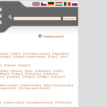
Térképes kereső
ngrád
]
[
Fejér
]
[
Győr-Moson-Sopron
]
[
Hajdú-Bihar
]
Somogy
]
[
Szabolcs-Szatmár-Bereg
]
[
Tolna
]
[
Vas
]
]
[
Kassai
]
[
Eperjesi
]
[
Brăila
]
[
Brassó
]
[
Dolj
]
[
Dâmboviţa
]
[
Fehér
]
ălăraşi
]
[
Kolozs
]
[
Konstanca
]
[
Kovászna
]
ova
]
[
Szatmár
]
[
Szeben
]
[
Szilágy
]
[
Suceava
]
lové-i kerület
]
[
Libereci kerület
]
[
Morva-Sziléziai kerület
]
zági kerület
]
[
Ústí nad Labem-i kerület
]
]
[
Obalno-kraška
]
[
Osrednjeslovenska
]
[
Podravska
]