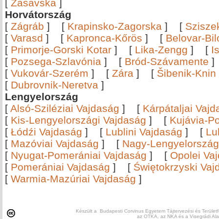
[
Zasavska
]
Horvátország
[
Zágráb
]
[
Krapinsko-Zagorska
]
[
Szisze
[
Varasd
]
[
Kapronca-Kőrös
]
[
Belovar-Bi
[
Primorje-Gorski Kotar
]
[
Lika-Zengg
]
[
I
[
Pozsega-Szlavónia
]
[
Bród-Szávamente
[
Vukovár-Szerém
]
[
Zára
]
[
Šibenik-Knin
[
Dubrovnik-Neretva
]
Lengyelország
[
Alsó-Sziléziai Vajdaság
]
[
Kárpátaljai Vaj
[
Kis-Lengyelországi Vajdaság
]
[
Kujávia-P
[
Łódźi Vajdaság
]
[
Lublini Vajdaság
]
[
Lu
[
Mazóviai Vajdaság
]
[
Nagy-Lengyelország
[
Nyugat-Pomerániai Vajdaság
]
[
Opolei Va
[
Pomerániai Vajdaság
]
[
Świętokrzyski Vaj
[
Warmia-Mazúriai Vajdaság
]
Készült a Budapesti Corvinus Egyetem Tájtervezési és Területf
az OTKA, az NKA és a Visegrádi Al