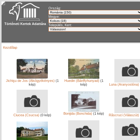
Ország:
Megye:
Történeti Kertek Adattára
Település, Kert:
Kezdőlap
Jichişu de Jos (Alsógyékényes)
(1
Huedin (Bánffyhunyad)
(1
kép)
kép)
Luna (Aranyoslóna)
Bonţida (Bonchida)
(1 kép)
Ciucea (Csucsa)
(0 kép)
Răscruci (Válaszút)