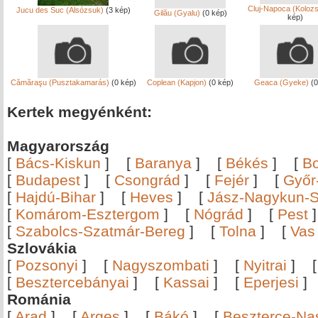
Cluj-Napoca (Koloz
Jucu des Suc (Alsózsuk)
(3 kép)
Gilău (Gyalu)
(0 kép)
kép)
Cămăraşu (Pusztakamarás)
(0 kép)
Coplean (Kapjon)
(0 kép)
Geaca (Gyeke)
(0
Kertek megyénként:
Magyarország
[
Bács-Kiskun
]
[
Baranya
]
[
Békés
]
[
B
[
Budapest
]
[
Csongrád
]
[
Fejér
]
[
Győr
[
Hajdú-Bihar
]
[
Heves
]
[
Jász-Nagykun-S
[
Komárom-Esztergom
]
[
Nógrád
]
[
Pest
[
Szabolcs-Szatmár-Bereg
]
[
Tolna
]
[
Vas
Szlovákia
[
Pozsonyi
]
[
Nagyszombati
]
[
Nyitrai
]
[
Besztercebányai
]
[
Kassai
]
[
Eperjesi
Románia
[
Arad
]
[
Argeş
]
[
Bákó
]
[
Beszterce-N