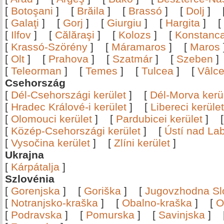
[
Botoşani
]
[
Brăila
]
[
Brassó
]
[
Dolj
]
[
Galaţi
]
[
Gorj
]
[
Giurgiu
]
[
Hargita
]
[
[
Ilfov
]
[
Călăraşi
]
[
Kolozs
]
[
Konstanc
[
Krassó-Szörény
]
[
Máramaros
]
[
Maros
[
Olt
]
[
Prahova
]
[
Szatmár
]
[
Szeben
[
Teleorman
]
[
Temes
]
[
Tulcea
]
[
Vâlc
Csehország
[
Dél-Csehországi kerület
]
[
Dél-Morva kerü
[
Hradec Králové-i kerület
]
[
Libereci kerület
[
Olomouci kerület
]
[
Pardubicei kerület
]
[
Közép-Csehországi kerület
]
[
Ústí nad Lab
[
Vysočina kerület
]
[
Zlíni kerület
]
Ukrajna
[
Kárpátalja
]
Szlovénia
[
Gorenjska
]
[
Goriška
]
[
Jugovzhodna Sl
[
Notranjsko-kraška
]
[
Obalno-kraška
]
[
O
[
Podravska
]
[
Pomurska
]
[
Savinjska
]