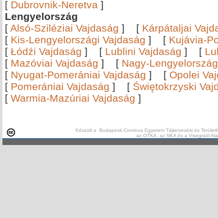
[
Dubrovnik-Neretva
]
Lengyelország
[
Alsó-Sziléziai Vajdaság
]
[
Kárpátaljai Vaj
[
Kis-Lengyelországi Vajdaság
]
[
Kujávia-P
[
Łódźi Vajdaság
]
[
Lublini Vajdaság
]
[
Lu
[
Mazóviai Vajdaság
]
[
Nagy-Lengyelország
[
Nyugat-Pomerániai Vajdaság
]
[
Opolei Va
[
Pomerániai Vajdaság
]
[
Świętokrzyski Vaj
[
Warmia-Mazúriai Vajdaság
]
Készült a Budapesti Corvinus Egyetem Tájtervezési és Területf
az OTKA, az NKA és a Visegrádi Al