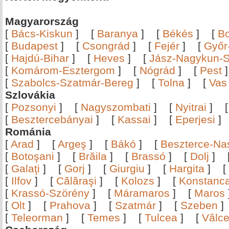
Magyarország
[
Bács-Kiskun
]
[
Baranya
]
[
Békés
]
[
B
[
Budapest
]
[
Csongrád
]
[
Fejér
]
[
Győr
[
Hajdú-Bihar
]
[
Heves
]
[
Jász-Nagykun-S
[
Komárom-Esztergom
]
[
Nógrád
]
[
Pest
[
Szabolcs-Szatmár-Bereg
]
[
Tolna
]
[
Vas
Szlovákia
[
Pozsonyi
]
[
Nagyszombati
]
[
Nyitrai
]
[
Besztercebányai
]
[
Kassai
]
[
Eperjesi
Románia
[
Arad
]
[
Argeş
]
[
Bákó
]
[
Beszterce-N
[
Botoşani
]
[
Brăila
]
[
Brassó
]
[
Dolj
]
[
Galaţi
]
[
Gorj
]
[
Giurgiu
]
[
Hargita
]
[
[
Ilfov
]
[
Călăraşi
]
[
Kolozs
]
[
Konstanc
[
Krassó-Szörény
]
[
Máramaros
]
[
Maros
[
Olt
]
[
Prahova
]
[
Szatmár
]
[
Szeben
[
Teleorman
]
[
Temes
]
[
Tulcea
]
[
Vâlc