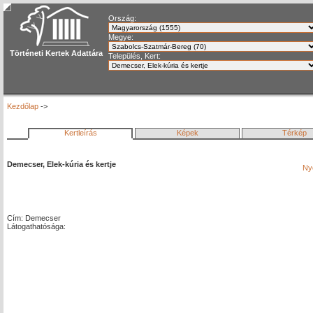
Ország:
Megye:
Történeti Kertek Adattára
Település, Kert:
Kezdőlap
->
Kertleírás
Képek
Térkép
Demecser, Elek-kúria és kertje
Ny
Cím: Demecser
Látogathatósága: