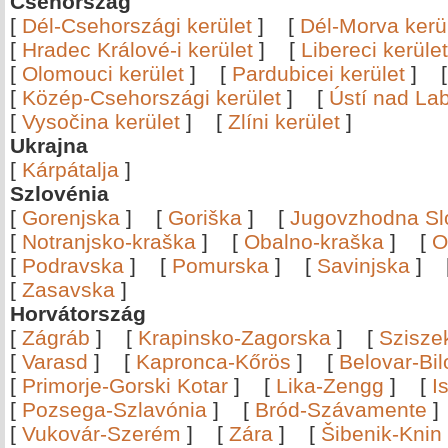
Csehország
[
Dél-Csehországi kerület
]
[
Dél-Morva kerü
[
Hradec Králové-i kerület
]
[
Libereci kerület
[
Olomouci kerület
]
[
Pardubicei kerület
]
[
Közép-Csehországi kerület
]
[
Ústí nad Lab
[
Vysočina kerület
]
[
Zlíni kerület
]
Ukrajna
[
Kárpátalja
]
Szlovénia
[
Gorenjska
]
[
Goriška
]
[
Jugovzhodna Sl
[
Notranjsko-kraška
]
[
Obalno-kraška
]
[
O
[
Podravska
]
[
Pomurska
]
[
Savinjska
]
[
Zasavska
]
Horvátország
[
Zágráb
]
[
Krapinsko-Zagorska
]
[
Szisze
[
Varasd
]
[
Kapronca-Kőrös
]
[
Belovar-Bi
[
Primorje-Gorski Kotar
]
[
Lika-Zengg
]
[
I
[
Pozsega-Szlavónia
]
[
Bród-Szávamente
[
Vukovár-Szerém
]
[
Zára
]
[
Šibenik-Knin