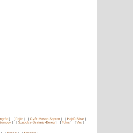
ngrád
]
[
Fejér
]
[
Győr-Moson-Sopron
]
[
Hajdú-Bihar
]
Somogy
]
[
Szabolcs-Szatmár-Bereg
]
[
Tolna
]
[
Vas
]