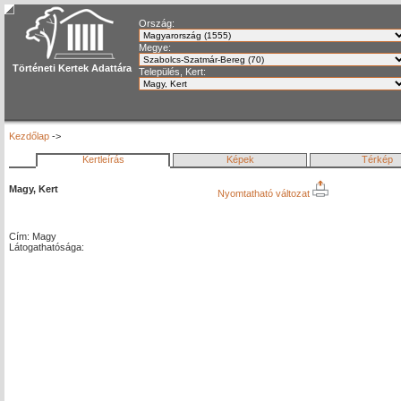
Ország:
Megye:
Történeti Kertek Adattára
Település, Kert:
Kezdőlap
->
Kertleírás
Képek
Térkép
Magy, Kert
Nyomtatható változat
Cím: Magy
Látogathatósága: