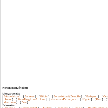
Kertek megyénként:
Magyarország
[
Bács-Kiskun
]
[
Baranya
]
[
Békés
]
[
Borsod-Abaúj-Zemplén
]
[
Budapest
]
[
Cso
[
Heves
]
[
Jász-Nagykun-Szolnok
]
[
Komárom-Esztergom
]
[
Nógrád
]
[
Pest
]
[
[
Veszprém
]
[
Zala
]
Szlovákia