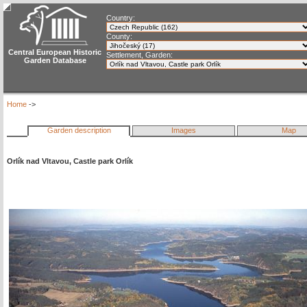
Country:
County:
Central European Historic
Settlement, Garden:
Garden Database
Home
->
Garden description
Images
Map
Orlík nad Vltavou, Castle park Orlík