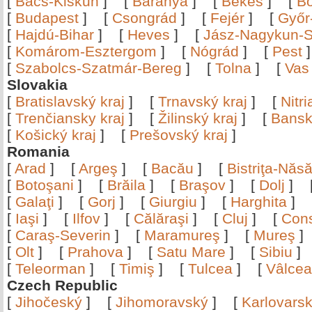
[
Bács-Kiskun
]
[
Baranya
]
[
Békés
]
[
B
[
Budapest
]
[
Csongrád
]
[
Fejér
]
[
Győr
[
Hajdú-Bihar
]
[
Heves
]
[
Jász-Nagykun-S
[
Komárom-Esztergom
]
[
Nógrád
]
[
Pest
[
Szabolcs-Szatmár-Bereg
]
[
Tolna
]
[
Vas
Slovakia
[
Bratislavský kraj
]
[
Trnavský kraj
]
[
Nitr
[
Trenčiansky kraj
]
[
Žilinský kraj
]
[
Bansk
[
Košický kraj
]
[
Prešovský kraj
]
Romania
[
Arad
]
[
Argeş
]
[
Bacău
]
[
Bistriţa-Nă
[
Botoşani
]
[
Brăila
]
[
Braşov
]
[
Dolj
]
[
Galaţi
]
[
Gorj
]
[
Giurgiu
]
[
Harghita
]
[
Iaşi
]
[
Ilfov
]
[
Călăraşi
]
[
Cluj
]
[
Con
[
Caraş-Severin
]
[
Maramureş
]
[
Mureş
[
Olt
]
[
Prahova
]
[
Satu Mare
]
[
Sibiu
[
Teleorman
]
[
Timiş
]
[
Tulcea
]
[
Vâlce
Czech Republic
[
Jihočeský
]
[
Jihomoravský
]
[
Karlovars