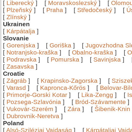
[
Liberecký
]
[
Moravskoslezský
]
[
Olomo
[
Plzeňský
]
[
Praha
]
[
Středočeský
]
[
Ú
[
Zlínský
]
Ukrainen
[
Kárpátalja
]
Slovanie
[
Gorenjska
]
[
Goriška
]
[
Jugovzhodna Sl
[
Notranjsko-kraška
]
[
Obalno-kraška
]
[
O
[
Podravska
]
[
Pomurska
]
[
Savinjska
]
[
Zasavska
]
Croatie
[
Zágráb
]
[
Krapinsko-Zagorska
]
[
Szisze
[
Varasd
]
[
Kapronca-Kőrös
]
[
Belovar-Bi
[
Primorje-Gorski Kotar
]
[
Lika-Zengg
]
[
I
[
Pozsega-Szlavónia
]
[
Bród-Szávamente
[
Vukovár-Szerém
]
[
Zára
]
[
Šibenik-Knin
[
Dubrovnik-Neretva
]
Poland
[
Alsó-Sziléziai Vajdaság
]
[
Kárpátaljai Vaj