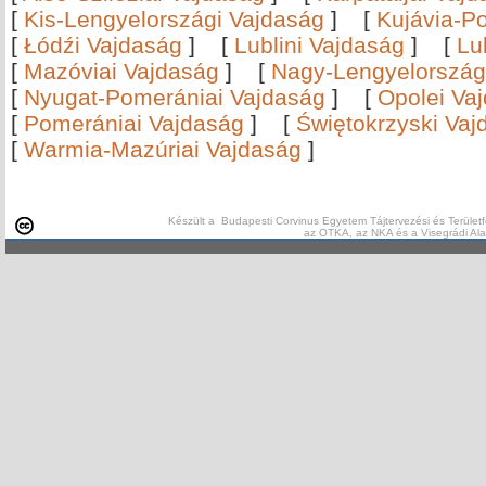
[
Kis-Lengyelországi Vajdaság
]
[
Kujávia-P
[
Łódźi Vajdaság
]
[
Lublini Vajdaság
]
[
Lu
[
Mazóviai Vajdaság
]
[
Nagy-Lengyelország
[
Nyugat-Pomerániai Vajdaság
]
[
Opolei Va
[
Pomerániai Vajdaság
]
[
Świętokrzyski Vaj
[
Warmia-Mazúriai Vajdaság
]
Készült a Budapesti Corvinus Egyetem Tájtervezési és Területf
az OTKA, az NKA és a Visegrádi Al