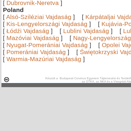
[
Dubrovnik-Neretva
]
Poland
[
Alsó-Sziléziai Vajdaság
]
[
Kárpátaljai Vaj
[
Kis-Lengyelországi Vajdaság
]
[
Kujávia-P
[
Łódźi Vajdaság
]
[
Lublini Vajdaság
]
[
Lu
[
Mazóviai Vajdaság
]
[
Nagy-Lengyelország
[
Nyugat-Pomerániai Vajdaság
]
[
Opolei Va
[
Pomerániai Vajdaság
]
[
Świętokrzyski Vaj
[
Warmia-Mazúriai Vajdaság
]
Készült a Budapesti Corvinus Egyetem Tájtervezési és Területf
az OTKA, az NKA és a Visegrádi Al