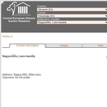
Country:
County:
Central European Historic
Settlement, Garden:
Garden Database
Home
->
Garden description
Images
Map
Nagyszőlős, Lator-kastély
Address: Nagyszőlős, Béke utca
Openness for the public: