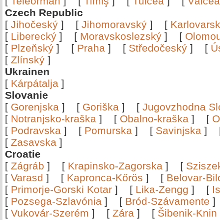
[
Teleorman
]
[
Timiş
]
[
Tulcea
]
[
Vâlce
Czech Republic
[
Jihočeský
]
[
Jihomoravský
]
[
Karlovars
[
Liberecký
]
[
Moravskoslezský
]
[
Olomo
[
Plzeňský
]
[
Praha
]
[
Středočeský
]
[
Ú
[
Zlínský
]
Ukrainen
[
Kárpátalja
]
Slovanie
[
Gorenjska
]
[
Goriška
]
[
Jugovzhodna Sl
[
Notranjsko-kraška
]
[
Obalno-kraška
]
[
O
[
Podravska
]
[
Pomurska
]
[
Savinjska
]
[
Zasavska
]
Croatie
[
Zágráb
]
[
Krapinsko-Zagorska
]
[
Szisze
[
Varasd
]
[
Kapronca-Kőrös
]
[
Belovar-Bi
[
Primorje-Gorski Kotar
]
[
Lika-Zengg
]
[
I
[
Pozsega-Szlavónia
]
[
Bród-Szávamente
[
Vukovár-Szerém
]
[
Zára
]
[
Šibenik-Knin