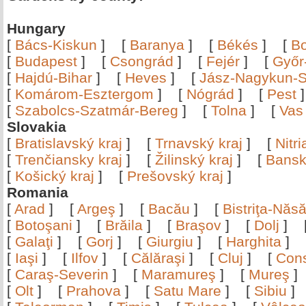
Hungary
[
Bács-Kiskun
]
[
Baranya
]
[
Békés
]
[
B
[
Budapest
]
[
Csongrád
]
[
Fejér
]
[
Győr
[
Hajdú-Bihar
]
[
Heves
]
[
Jász-Nagykun-S
[
Komárom-Esztergom
]
[
Nógrád
]
[
Pest
[
Szabolcs-Szatmár-Bereg
]
[
Tolna
]
[
Vas
Slovakia
[
Bratislavský kraj
]
[
Trnavský kraj
]
[
Nitr
[
Trenčiansky kraj
]
[
Žilinský kraj
]
[
Bansk
[
Košický kraj
]
[
Prešovský kraj
]
Romania
[
Arad
]
[
Argeş
]
[
Bacău
]
[
Bistriţa-Nă
[
Botoşani
]
[
Brăila
]
[
Braşov
]
[
Dolj
]
[
Galaţi
]
[
Gorj
]
[
Giurgiu
]
[
Harghita
]
[
Iaşi
]
[
Ilfov
]
[
Călăraşi
]
[
Cluj
]
[
Con
[
Caraş-Severin
]
[
Maramureş
]
[
Mureş
[
Olt
]
[
Prahova
]
[
Satu Mare
]
[
Sibiu