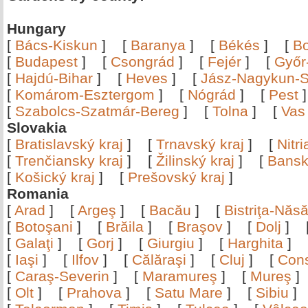
Hungary
[
Bács-Kiskun
]
[
Baranya
]
[
Békés
]
[
B
[
Budapest
]
[
Csongrád
]
[
Fejér
]
[
Győr
[
Hajdú-Bihar
]
[
Heves
]
[
Jász-Nagykun-S
[
Komárom-Esztergom
]
[
Nógrád
]
[
Pest
[
Szabolcs-Szatmár-Bereg
]
[
Tolna
]
[
Vas
Slovakia
[
Bratislavský kraj
]
[
Trnavský kraj
]
[
Nitr
[
Trenčiansky kraj
]
[
Žilinský kraj
]
[
Bansk
[
Košický kraj
]
[
Prešovský kraj
]
Romania
[
Arad
]
[
Argeş
]
[
Bacău
]
[
Bistriţa-Nă
[
Botoşani
]
[
Brăila
]
[
Braşov
]
[
Dolj
]
[
Galaţi
]
[
Gorj
]
[
Giurgiu
]
[
Harghita
]
[
Iaşi
]
[
Ilfov
]
[
Călăraşi
]
[
Cluj
]
[
Con
[
Caraş-Severin
]
[
Maramureş
]
[
Mureş
[
Olt
]
[
Prahova
]
[
Satu Mare
]
[
Sibiu