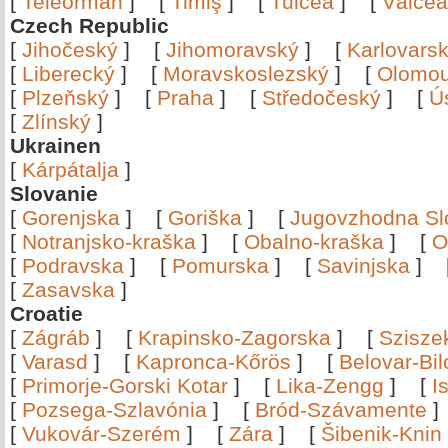
[
Teleorman
]
[
Timiş
]
[
Tulcea
]
[
Vâlce
Czech Republic
[
Jihočeský
]
[
Jihomoravský
]
[
Karlovars
[
Liberecký
]
[
Moravskoslezský
]
[
Olomo
[
Plzeňský
]
[
Praha
]
[
Středočeský
]
[
Ú
[
Zlínský
]
Ukrainen
[
Kárpátalja
]
Slovanie
[
Gorenjska
]
[
Goriška
]
[
Jugovzhodna Sl
[
Notranjsko-kraška
]
[
Obalno-kraška
]
[
O
[
Podravska
]
[
Pomurska
]
[
Savinjska
]
[
Zasavska
]
Croatie
[
Zágráb
]
[
Krapinsko-Zagorska
]
[
Szisze
[
Varasd
]
[
Kapronca-Kőrös
]
[
Belovar-Bi
[
Primorje-Gorski Kotar
]
[
Lika-Zengg
]
[
I
[
Pozsega-Szlavónia
]
[
Bród-Szávamente
[
Vukovár-Szerém
]
[
Zára
]
[
Šibenik-Knin