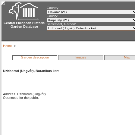
Country:
County:
Central European Historic
Settlement, Garden:
Garden Database
Home
->
Garden description
Images
Map
Uzhhorod (Ungvár), Botanikus kert
Address: Uzhhorod (Ungvár)
Openness for the public: