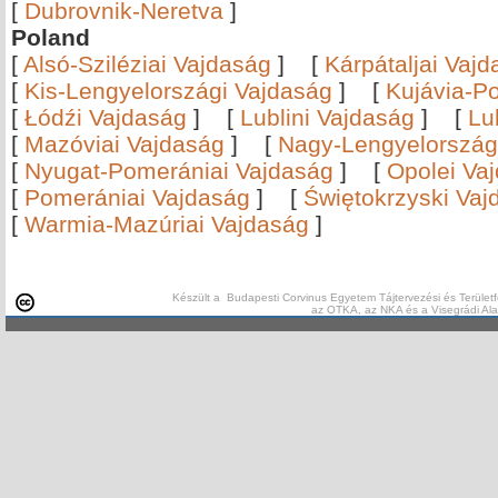
[
Dubrovnik-Neretva
]
Poland
[
Alsó-Sziléziai Vajdaság
]
[
Kárpátaljai Vaj
[
Kis-Lengyelországi Vajdaság
]
[
Kujávia-P
[
Łódźi Vajdaság
]
[
Lublini Vajdaság
]
[
Lu
[
Mazóviai Vajdaság
]
[
Nagy-Lengyelország
[
Nyugat-Pomerániai Vajdaság
]
[
Opolei Va
[
Pomerániai Vajdaság
]
[
Świętokrzyski Vaj
[
Warmia-Mazúriai Vajdaság
]
Készült a Budapesti Corvinus Egyetem Tájtervezési és Területf
az OTKA, az NKA és a Visegrádi Al