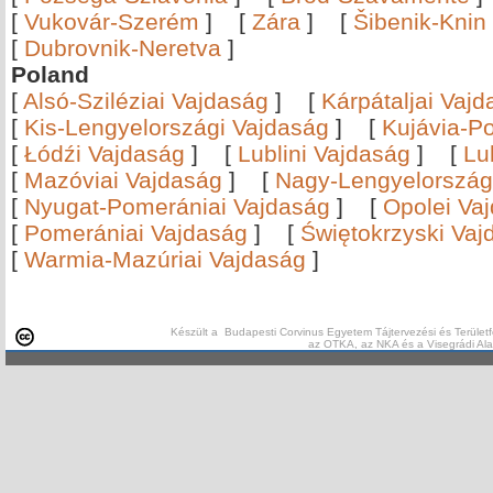
[
Vukovár-Szerém
]
[
Zára
]
[
Šibenik-Knin
[
Dubrovnik-Neretva
]
Poland
[
Alsó-Sziléziai Vajdaság
]
[
Kárpátaljai Vaj
[
Kis-Lengyelországi Vajdaság
]
[
Kujávia-P
[
Łódźi Vajdaság
]
[
Lublini Vajdaság
]
[
Lu
[
Mazóviai Vajdaság
]
[
Nagy-Lengyelország
[
Nyugat-Pomerániai Vajdaság
]
[
Opolei Va
[
Pomerániai Vajdaság
]
[
Świętokrzyski Vaj
[
Warmia-Mazúriai Vajdaság
]
Készült a Budapesti Corvinus Egyetem Tájtervezési és Területf
az OTKA, az NKA és a Visegrádi Al