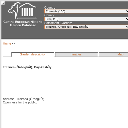
Country:
County:
Central European Historic
Settlement, Garden:
Garden Database
Home
->
Garden description
Images
Map
Treznea (Ördögkút), Bay-kastély
Address: Treznea (Ördögkút)
Openness for the public: