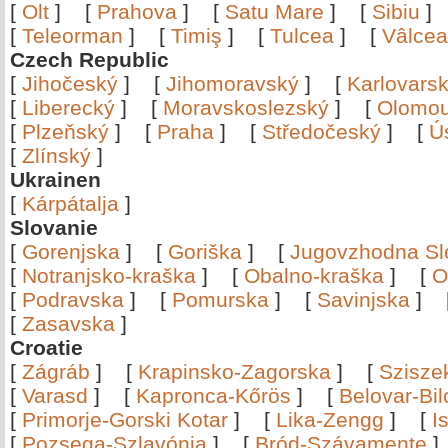
[
Olt
]
[
Prahova
]
[
Satu Mare
]
[
Sibiu
[
Teleorman
]
[
Timiş
]
[
Tulcea
]
[
Vâlce
Czech Republic
[
Jihočeský
]
[
Jihomoravský
]
[
Karlovars
[
Liberecký
]
[
Moravskoslezský
]
[
Olomo
[
Plzeňský
]
[
Praha
]
[
Středočeský
]
[
Ú
[
Zlínský
]
Ukrainen
[
Kárpátalja
]
Slovanie
[
Gorenjska
]
[
Goriška
]
[
Jugovzhodna Sl
[
Notranjsko-kraška
]
[
Obalno-kraška
]
[
O
[
Podravska
]
[
Pomurska
]
[
Savinjska
]
[
Zasavska
]
Croatie
[
Zágráb
]
[
Krapinsko-Zagorska
]
[
Szisze
[
Varasd
]
[
Kapronca-Kőrös
]
[
Belovar-Bi
[
Primorje-Gorski Kotar
]
[
Lika-Zengg
]
[
I
[
Pozsega-Szlavónia
]
[
Bród-Szávamente