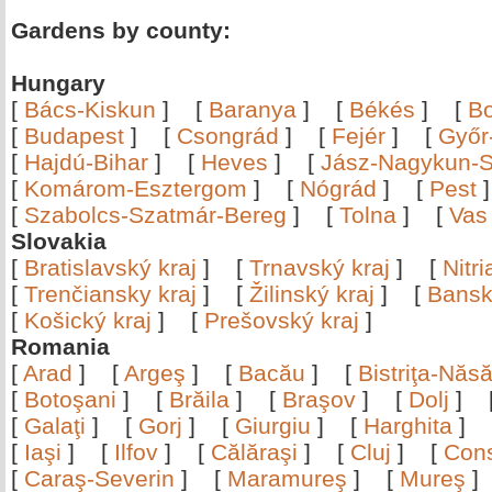
Gardens by county:
Hungary
[
Bács-Kiskun
]
[
Baranya
]
[
Békés
]
[
B
[
Budapest
]
[
Csongrád
]
[
Fejér
]
[
Győr
[
Hajdú-Bihar
]
[
Heves
]
[
Jász-Nagykun-S
[
Komárom-Esztergom
]
[
Nógrád
]
[
Pest
[
Szabolcs-Szatmár-Bereg
]
[
Tolna
]
[
Vas
Slovakia
[
Bratislavský kraj
]
[
Trnavský kraj
]
[
Nitr
[
Trenčiansky kraj
]
[
Žilinský kraj
]
[
Bansk
[
Košický kraj
]
[
Prešovský kraj
]
Romania
[
Arad
]
[
Argeş
]
[
Bacău
]
[
Bistriţa-Nă
[
Botoşani
]
[
Brăila
]
[
Braşov
]
[
Dolj
]
[
Galaţi
]
[
Gorj
]
[
Giurgiu
]
[
Harghita
]
[
Iaşi
]
[
Ilfov
]
[
Călăraşi
]
[
Cluj
]
[
Con
[
Caraş-Severin
]
[
Maramureş
]
[
Mureş