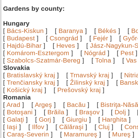
Gardens by county:
Hungary
[
Bács-Kiskun
]
[
Baranya
]
[
Békés
]
[
B
[
Budapest
]
[
Csongrád
]
[
Fejér
]
[
Győr
[
Hajdú-Bihar
]
[
Heves
]
[
Jász-Nagykun-S
[
Komárom-Esztergom
]
[
Nógrád
]
[
Pest
[
Szabolcs-Szatmár-Bereg
]
[
Tolna
]
[
Vas
Slovakia
[
Bratislavský kraj
]
[
Trnavský kraj
]
[
Nitr
[
Trenčiansky kraj
]
[
Žilinský kraj
]
[
Bansk
[
Košický kraj
]
[
Prešovský kraj
]
Romania
[
Arad
]
[
Argeş
]
[
Bacău
]
[
Bistriţa-Nă
[
Botoşani
]
[
Brăila
]
[
Braşov
]
[
Dolj
]
[
Galaţi
]
[
Gorj
]
[
Giurgiu
]
[
Harghita
]
[
Iaşi
]
[
Ilfov
]
[
Călăraşi
]
[
Cluj
]
[
Con
[
Caraş-Severin
]
[
Maramureş
]
[
Mureş