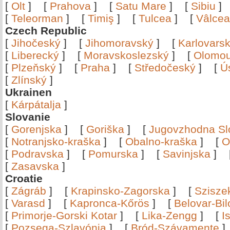
[
Olt
]
[
Prahova
]
[
Satu Mare
]
[
Sibiu
[
Teleorman
]
[
Timiş
]
[
Tulcea
]
[
Vâlce
Czech Republic
[
Jihočeský
]
[
Jihomoravský
]
[
Karlovars
[
Liberecký
]
[
Moravskoslezský
]
[
Olomo
[
Plzeňský
]
[
Praha
]
[
Středočeský
]
[
Ú
[
Zlínský
]
Ukrainen
[
Kárpátalja
]
Slovanie
[
Gorenjska
]
[
Goriška
]
[
Jugovzhodna Sl
[
Notranjsko-kraška
]
[
Obalno-kraška
]
[
O
[
Podravska
]
[
Pomurska
]
[
Savinjska
]
[
Zasavska
]
Croatie
[
Zágráb
]
[
Krapinsko-Zagorska
]
[
Szisze
[
Varasd
]
[
Kapronca-Kőrös
]
[
Belovar-Bi
[
Primorje-Gorski Kotar
]
[
Lika-Zengg
]
[
I
[
Pozsega-Szlavónia
]
[
Bród-Szávamente