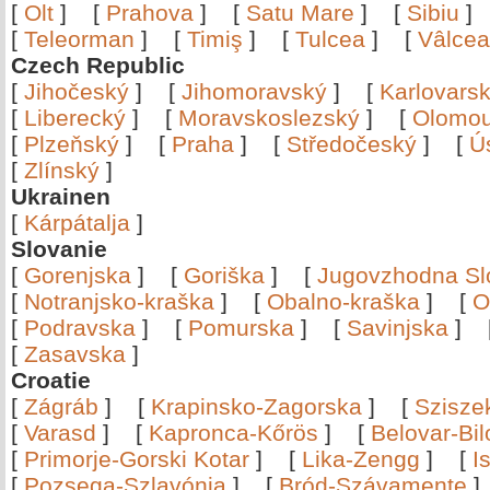
[
Olt
]
[
Prahova
]
[
Satu Mare
]
[
Sibiu
[
Teleorman
]
[
Timiş
]
[
Tulcea
]
[
Vâlce
Czech Republic
[
Jihočeský
]
[
Jihomoravský
]
[
Karlovars
[
Liberecký
]
[
Moravskoslezský
]
[
Olomo
[
Plzeňský
]
[
Praha
]
[
Středočeský
]
[
Ú
[
Zlínský
]
Ukrainen
[
Kárpátalja
]
Slovanie
[
Gorenjska
]
[
Goriška
]
[
Jugovzhodna Sl
[
Notranjsko-kraška
]
[
Obalno-kraška
]
[
O
[
Podravska
]
[
Pomurska
]
[
Savinjska
]
[
Zasavska
]
Croatie
[
Zágráb
]
[
Krapinsko-Zagorska
]
[
Szisze
[
Varasd
]
[
Kapronca-Kőrös
]
[
Belovar-Bi
[
Primorje-Gorski Kotar
]
[
Lika-Zengg
]
[
I
[
Pozsega-Szlavónia
]
[
Bród-Szávamente