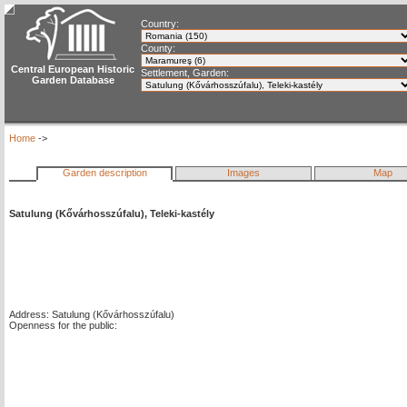
Country:
County:
Central European Historic
Settlement, Garden:
Garden Database
Home
->
Garden description
Images
Map
Satulung (Kővárhosszúfalu), Teleki-kastély
Address: Satulung (Kővárhosszúfalu)
Openness for the public: