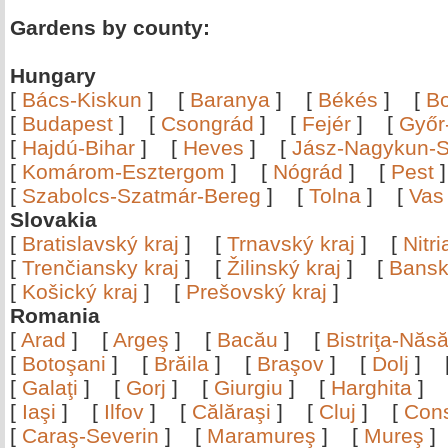
Gardens by county:
Hungary
[
Bács-Kiskun
]
[
Baranya
]
[
Békés
]
[
B
[
Budapest
]
[
Csongrád
]
[
Fejér
]
[
Győr
[
Hajdú-Bihar
]
[
Heves
]
[
Jász-Nagykun-S
[
Komárom-Esztergom
]
[
Nógrád
]
[
Pest
[
Szabolcs-Szatmár-Bereg
]
[
Tolna
]
[
Vas
Slovakia
[
Bratislavský kraj
]
[
Trnavský kraj
]
[
Nitr
[
Trenčiansky kraj
]
[
Žilinský kraj
]
[
Bansk
[
Košický kraj
]
[
Prešovský kraj
]
Romania
[
Arad
]
[
Argeş
]
[
Bacău
]
[
Bistriţa-Nă
[
Botoşani
]
[
Brăila
]
[
Braşov
]
[
Dolj
]
[
Galaţi
]
[
Gorj
]
[
Giurgiu
]
[
Harghita
]
[
Iaşi
]
[
Ilfov
]
[
Călăraşi
]
[
Cluj
]
[
Con
[
Caraş-Severin
]
[
Maramureş
]
[
Mureş