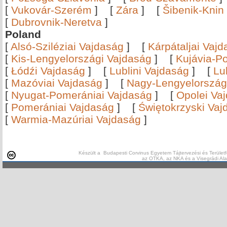
[
Vukovár-Szerém
]
[
Zára
]
[
Šibenik-Knin
[
Dubrovnik-Neretva
]
Poland
[
Alsó-Sziléziai Vajdaság
]
[
Kárpátaljai Vaj
[
Kis-Lengyelországi Vajdaság
]
[
Kujávia-P
[
Łódźi Vajdaság
]
[
Lublini Vajdaság
]
[
Lu
[
Mazóviai Vajdaság
]
[
Nagy-Lengyelország
[
Nyugat-Pomerániai Vajdaság
]
[
Opolei Va
[
Pomerániai Vajdaság
]
[
Świętokrzyski Vaj
[
Warmia-Mazúriai Vajdaság
]
Készült a Budapesti Corvinus Egyetem Tájtervezési és Területf
az OTKA, az NKA és a Visegrádi Al