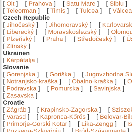
[
Olt
]
[
Prahova
]
[
Satu Mare
]
[
Sibiu
[
Teleorman
]
[
Timiş
]
[
Tulcea
]
[
Vâlce
Czech Republic
[
Jihočeský
]
[
Jihomoravský
]
[
Karlovars
[
Liberecký
]
[
Moravskoslezský
]
[
Olomo
[
Plzeňský
]
[
Praha
]
[
Středočeský
]
[
Ú
[
Zlínský
]
Ukrainen
[
Kárpátalja
]
Slovanie
[
Gorenjska
]
[
Goriška
]
[
Jugovzhodna Sl
[
Notranjsko-kraška
]
[
Obalno-kraška
]
[
O
[
Podravska
]
[
Pomurska
]
[
Savinjska
]
[
Zasavska
]
Croatie
[
Zágráb
]
[
Krapinsko-Zagorska
]
[
Szisze
[
Varasd
]
[
Kapronca-Kőrös
]
[
Belovar-Bi
[
Primorje-Gorski Kotar
]
[
Lika-Zengg
]
[
I
[
Pozsega-Szlavónia
]
[
Bród-Szávamente