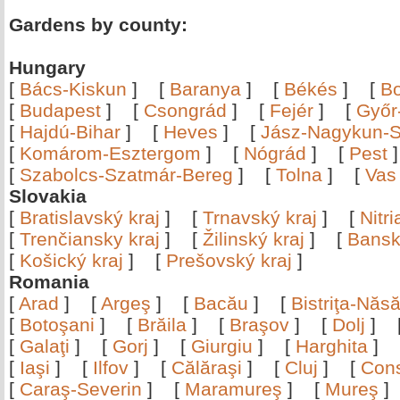
Gardens by county:
Hungary
[
Bács-Kiskun
]
[
Baranya
]
[
Békés
]
[
B
[
Budapest
]
[
Csongrád
]
[
Fejér
]
[
Győr
[
Hajdú-Bihar
]
[
Heves
]
[
Jász-Nagykun-S
[
Komárom-Esztergom
]
[
Nógrád
]
[
Pest
[
Szabolcs-Szatmár-Bereg
]
[
Tolna
]
[
Vas
Slovakia
[
Bratislavský kraj
]
[
Trnavský kraj
]
[
Nitr
[
Trenčiansky kraj
]
[
Žilinský kraj
]
[
Bansk
[
Košický kraj
]
[
Prešovský kraj
]
Romania
[
Arad
]
[
Argeş
]
[
Bacău
]
[
Bistriţa-Nă
[
Botoşani
]
[
Brăila
]
[
Braşov
]
[
Dolj
]
[
Galaţi
]
[
Gorj
]
[
Giurgiu
]
[
Harghita
]
[
Iaşi
]
[
Ilfov
]
[
Călăraşi
]
[
Cluj
]
[
Con
[
Caraş-Severin
]
[
Maramureş
]
[
Mureş