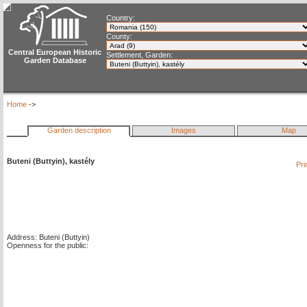
Country:
County:
Central European Historic
Settlement, Garden:
Garden Database
Home
->
Garden description
Images
Map
Buteni (Buttyin), kastély
Pri
Address: Buteni (Buttyin)
Openness for the public: