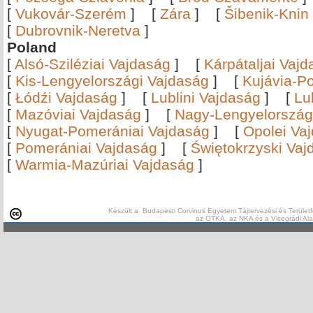
[
Vukovár-Szerém
]
[
Zára
]
[
Šibenik-Knin
[
Dubrovnik-Neretva
]
Poland
[
Alsó-Sziléziai Vajdaság
]
[
Kárpátaljai Vaj
[
Kis-Lengyelországi Vajdaság
]
[
Kujávia-P
[
Łódźi Vajdaság
]
[
Lublini Vajdaság
]
[
Lu
[
Mazóviai Vajdaság
]
[
Nagy-Lengyelország
[
Nyugat-Pomerániai Vajdaság
]
[
Opolei Va
[
Pomerániai Vajdaság
]
[
Świętokrzyski Vaj
[
Warmia-Mazúriai Vajdaság
]
Készült a Budapesti Corvinus Egyetem Tájtervezési és Területf
az OTKA, az NKA és a Visegrádi Al