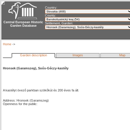
Country:
County:
Central European Historic
Settlement, Garden:
Garden Database
Home
->
Garden description
Images
Map
Hronsek (Garamszeg), Soós-Géczy-kastély
A kastélyt övező parkban szökőkút és 200 éves fa áll.
Address: Hronsek (Garamszeg)
Openness for the public: