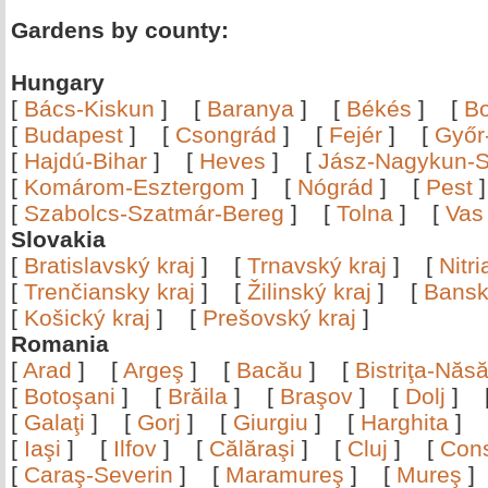
Gardens by county:
Hungary
[
Bács-Kiskun
]
[
Baranya
]
[
Békés
]
[
B
[
Budapest
]
[
Csongrád
]
[
Fejér
]
[
Győr
[
Hajdú-Bihar
]
[
Heves
]
[
Jász-Nagykun-S
[
Komárom-Esztergom
]
[
Nógrád
]
[
Pest
[
Szabolcs-Szatmár-Bereg
]
[
Tolna
]
[
Vas
Slovakia
[
Bratislavský kraj
]
[
Trnavský kraj
]
[
Nitr
[
Trenčiansky kraj
]
[
Žilinský kraj
]
[
Bansk
[
Košický kraj
]
[
Prešovský kraj
]
Romania
[
Arad
]
[
Argeş
]
[
Bacău
]
[
Bistriţa-Nă
[
Botoşani
]
[
Brăila
]
[
Braşov
]
[
Dolj
]
[
Galaţi
]
[
Gorj
]
[
Giurgiu
]
[
Harghita
]
[
Iaşi
]
[
Ilfov
]
[
Călăraşi
]
[
Cluj
]
[
Con
[
Caraş-Severin
]
[
Maramureş
]
[
Mureş