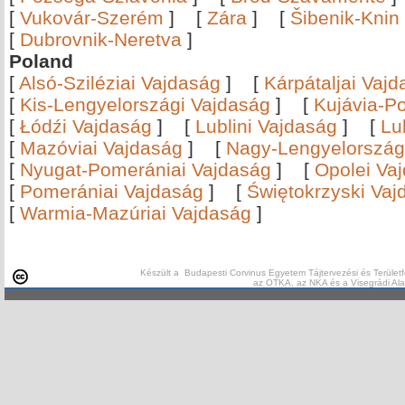
[
Vukovár-Szerém
]
[
Zára
]
[
Šibenik-Knin
[
Dubrovnik-Neretva
]
Poland
[
Alsó-Sziléziai Vajdaság
]
[
Kárpátaljai Vaj
[
Kis-Lengyelországi Vajdaság
]
[
Kujávia-P
[
Łódźi Vajdaság
]
[
Lublini Vajdaság
]
[
Lu
[
Mazóviai Vajdaság
]
[
Nagy-Lengyelország
[
Nyugat-Pomerániai Vajdaság
]
[
Opolei Va
[
Pomerániai Vajdaság
]
[
Świętokrzyski Vaj
[
Warmia-Mazúriai Vajdaság
]
Készült a Budapesti Corvinus Egyetem Tájtervezési és Területf
az OTKA, az NKA és a Visegrádi Al