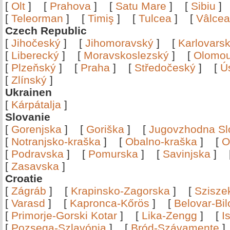
[
Olt
]
[
Prahova
]
[
Satu Mare
]
[
Sibiu
[
Teleorman
]
[
Timiş
]
[
Tulcea
]
[
Vâlce
Czech Republic
[
Jihočeský
]
[
Jihomoravský
]
[
Karlovars
[
Liberecký
]
[
Moravskoslezský
]
[
Olomo
[
Plzeňský
]
[
Praha
]
[
Středočeský
]
[
Ú
[
Zlínský
]
Ukrainen
[
Kárpátalja
]
Slovanie
[
Gorenjska
]
[
Goriška
]
[
Jugovzhodna Sl
[
Notranjsko-kraška
]
[
Obalno-kraška
]
[
O
[
Podravska
]
[
Pomurska
]
[
Savinjska
]
[
Zasavska
]
Croatie
[
Zágráb
]
[
Krapinsko-Zagorska
]
[
Szisze
[
Varasd
]
[
Kapronca-Kőrös
]
[
Belovar-Bi
[
Primorje-Gorski Kotar
]
[
Lika-Zengg
]
[
I
[
Pozsega-Szlavónia
]
[
Bród-Szávamente