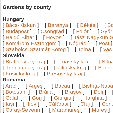
Gardens by county:
Hungary
[
Bács-Kiskun
]
[
Baranya
]
[
Békés
]
[
B
[
Budapest
]
[
Csongrád
]
[
Fejér
]
[
Győr
[
Hajdú-Bihar
]
[
Heves
]
[
Jász-Nagykun-S
[
Komárom-Esztergom
]
[
Nógrád
]
[
Pest
[
Szabolcs-Szatmár-Bereg
]
[
Tolna
]
[
Vas
Slovakia
[
Bratislavský kraj
]
[
Trnavský kraj
]
[
Nitr
[
Trenčiansky kraj
]
[
Žilinský kraj
]
[
Bansk
[
Košický kraj
]
[
Prešovský kraj
]
Romania
[
Arad
]
[
Argeş
]
[
Bacău
]
[
Bistriţa-Nă
[
Botoşani
]
[
Brăila
]
[
Braşov
]
[
Dolj
]
[
Galaţi
]
[
Gorj
]
[
Giurgiu
]
[
Harghita
]
[
Iaşi
]
[
Ilfov
]
[
Călăraşi
]
[
Cluj
]
[
Con
[
Caraş-Severin
]
[
Maramureş
]
[
Mureş