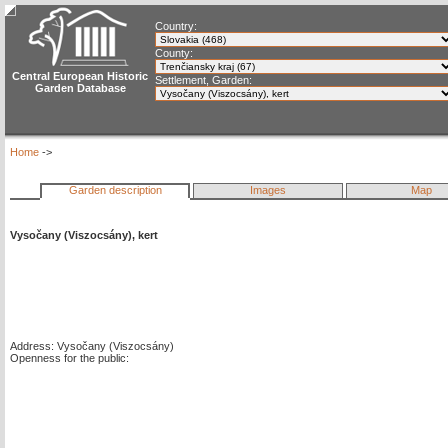
Country:
County:
Central European Historic
Settlement, Garden:
Garden Database
Home
->
Garden description
Images
Map
Vysočany (Viszocsány), kert
Address: Vysočany (Viszocsány)
Openness for the public: