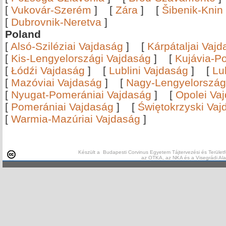
[
Vukovár-Szerém
]
[
Zára
]
[
Šibenik-Knin
[
Dubrovnik-Neretva
]
Poland
[
Alsó-Sziléziai Vajdaság
]
[
Kárpátaljai Vaj
[
Kis-Lengyelországi Vajdaság
]
[
Kujávia-P
[
Łódźi Vajdaság
]
[
Lublini Vajdaság
]
[
Lu
[
Mazóviai Vajdaság
]
[
Nagy-Lengyelország
[
Nyugat-Pomerániai Vajdaság
]
[
Opolei Va
[
Pomerániai Vajdaság
]
[
Świętokrzyski Vaj
[
Warmia-Mazúriai Vajdaság
]
Készült a Budapesti Corvinus Egyetem Tájtervezési és Területf
az OTKA, az NKA és a Visegrádi Al