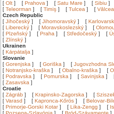
[
Olt
]
[
Prahova
]
[
Satu Mare
]
[
Sibiu
[
Teleorman
]
[
Timiş
]
[
Tulcea
]
[
Vâlce
Czech Republic
[
Jihočeský
]
[
Jihomoravský
]
[
Karlovars
[
Liberecký
]
[
Moravskoslezský
]
[
Olomo
[
Plzeňský
]
[
Praha
]
[
Středočeský
]
[
Ú
[
Zlínský
]
Ukrainen
[
Kárpátalja
]
Slovanie
[
Gorenjska
]
[
Goriška
]
[
Jugovzhodna Sl
[
Notranjsko-kraška
]
[
Obalno-kraška
]
[
O
[
Podravska
]
[
Pomurska
]
[
Savinjska
]
[
Zasavska
]
Croatie
[
Zágráb
]
[
Krapinsko-Zagorska
]
[
Szisze
[
Varasd
]
[
Kapronca-Kőrös
]
[
Belovar-Bi
[
Primorje-Gorski Kotar
]
[
Lika-Zengg
]
[
I
[
Pozsega-Szlavónia
]
[
Bród-Szávamente