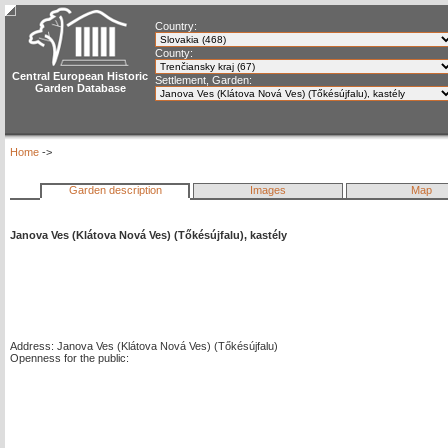
Country:
County:
Central European Historic
Settlement, Garden:
Garden Database
Home
->
Garden description
Images
Map
Janova Ves (Klátova Nová Ves) (Tőkésújfalu), kastély
Address: Janova Ves (Klátova Nová Ves) (Tőkésújfalu)
Openness for the public: