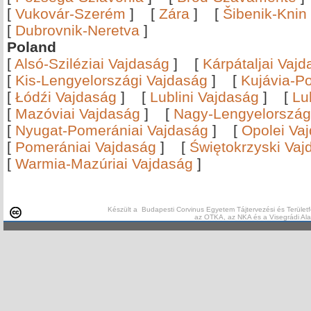
[
Vukovár-Szerém
]
[
Zára
]
[
Šibenik-Knin
[
Dubrovnik-Neretva
]
Poland
[
Alsó-Sziléziai Vajdaság
]
[
Kárpátaljai Vaj
[
Kis-Lengyelországi Vajdaság
]
[
Kujávia-P
[
Łódźi Vajdaság
]
[
Lublini Vajdaság
]
[
Lu
[
Mazóviai Vajdaság
]
[
Nagy-Lengyelország
[
Nyugat-Pomerániai Vajdaság
]
[
Opolei Va
[
Pomerániai Vajdaság
]
[
Świętokrzyski Vaj
[
Warmia-Mazúriai Vajdaság
]
Készült a Budapesti Corvinus Egyetem Tájtervezési és Területf
az OTKA, az NKA és a Visegrádi Al