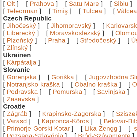
[
Olt
]
[
Prahova
]
[
Satu Mare
]
[
Sibiu
[
Teleorman
]
[
Timiş
]
[
Tulcea
]
[
Vâlce
Czech Republic
[
Jihočeský
]
[
Jihomoravský
]
[
Karlovars
[
Liberecký
]
[
Moravskoslezský
]
[
Olomo
[
Plzeňský
]
[
Praha
]
[
Středočeský
]
[
Ú
[
Zlínský
]
Ukrainen
[
Kárpátalja
]
Slovanie
[
Gorenjska
]
[
Goriška
]
[
Jugovzhodna Sl
[
Notranjsko-kraška
]
[
Obalno-kraška
]
[
O
[
Podravska
]
[
Pomurska
]
[
Savinjska
]
[
Zasavska
]
Croatie
[
Zágráb
]
[
Krapinsko-Zagorska
]
[
Szisze
[
Varasd
]
[
Kapronca-Kőrös
]
[
Belovar-Bi
[
Primorje-Gorski Kotar
]
[
Lika-Zengg
]
[
I
[
Pozsega-Szlavónia
]
[
Bród-Szávamente