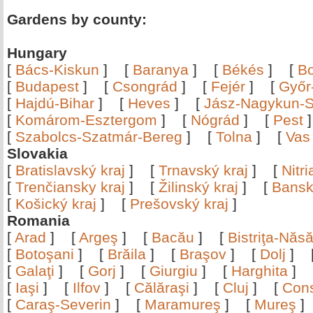
Gardens by county:
Hungary
[
Bács-Kiskun
]
[
Baranya
]
[
Békés
]
[
B
[
Budapest
]
[
Csongrád
]
[
Fejér
]
[
Győr
[
Hajdú-Bihar
]
[
Heves
]
[
Jász-Nagykun-S
[
Komárom-Esztergom
]
[
Nógrád
]
[
Pest
[
Szabolcs-Szatmár-Bereg
]
[
Tolna
]
[
Vas
Slovakia
[
Bratislavský kraj
]
[
Trnavský kraj
]
[
Nitr
[
Trenčiansky kraj
]
[
Žilinský kraj
]
[
Bansk
[
Košický kraj
]
[
Prešovský kraj
]
Romania
[
Arad
]
[
Argeş
]
[
Bacău
]
[
Bistriţa-Nă
[
Botoşani
]
[
Brăila
]
[
Braşov
]
[
Dolj
]
[
Galaţi
]
[
Gorj
]
[
Giurgiu
]
[
Harghita
]
[
Iaşi
]
[
Ilfov
]
[
Călăraşi
]
[
Cluj
]
[
Con
[
Caraş-Severin
]
[
Maramureş
]
[
Mureş