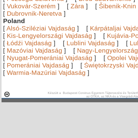
[
Vukovár-Szerém
]
[
Zára
]
[
Šibenik-Knin
[
Dubrovnik-Neretva
]
Poland
[
Alsó-Sziléziai Vajdaság
]
[
Kárpátaljai Vaj
[
Kis-Lengyelországi Vajdaság
]
[
Kujávia-P
[
Łódźi Vajdaság
]
[
Lublini Vajdaság
]
[
Lu
[
Mazóviai Vajdaság
]
[
Nagy-Lengyelország
[
Nyugat-Pomerániai Vajdaság
]
[
Opolei Va
[
Pomerániai Vajdaság
]
[
Świętokrzyski Vaj
[
Warmia-Mazúriai Vajdaság
]
Készült a Budapesti Corvinus Egyetem Tájtervezési és Területf
az OTKA, az NKA és a Visegrádi Al