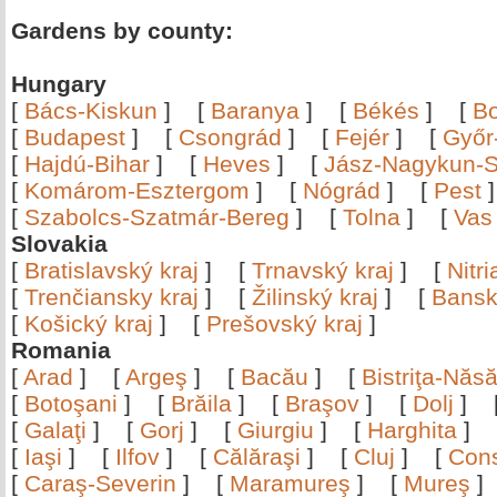
Gardens by county:
Hungary
[
Bács-Kiskun
]
[
Baranya
]
[
Békés
]
[
B
[
Budapest
]
[
Csongrád
]
[
Fejér
]
[
Győr
[
Hajdú-Bihar
]
[
Heves
]
[
Jász-Nagykun-S
[
Komárom-Esztergom
]
[
Nógrád
]
[
Pest
[
Szabolcs-Szatmár-Bereg
]
[
Tolna
]
[
Vas
Slovakia
[
Bratislavský kraj
]
[
Trnavský kraj
]
[
Nitr
[
Trenčiansky kraj
]
[
Žilinský kraj
]
[
Bansk
[
Košický kraj
]
[
Prešovský kraj
]
Romania
[
Arad
]
[
Argeş
]
[
Bacău
]
[
Bistriţa-Nă
[
Botoşani
]
[
Brăila
]
[
Braşov
]
[
Dolj
]
[
Galaţi
]
[
Gorj
]
[
Giurgiu
]
[
Harghita
]
[
Iaşi
]
[
Ilfov
]
[
Călăraşi
]
[
Cluj
]
[
Con
[
Caraş-Severin
]
[
Maramureş
]
[
Mureş