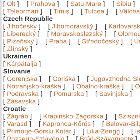
[
Olt
]
[
Prahova
]
[
Satu Mare
]
[
Sibiu
[
Teleorman
]
[
Timiş
]
[
Tulcea
]
[
Vâlce
Czech Republic
[
Jihočeský
]
[
Jihomoravský
]
[
Karlovars
[
Liberecký
]
[
Moravskoslezský
]
[
Olomo
[
Plzeňský
]
[
Praha
]
[
Středočeský
]
[
Ú
[
Zlínský
]
Ukrainen
[
Kárpátalja
]
Slovanie
[
Gorenjska
]
[
Goriška
]
[
Jugovzhodna Sl
[
Notranjsko-kraška
]
[
Obalno-kraška
]
[
O
[
Podravska
]
[
Pomurska
]
[
Savinjska
]
[
Zasavska
]
Croatie
[
Zágráb
]
[
Krapinsko-Zagorska
]
[
Szisze
[
Varasd
]
[
Kapronca-Kőrös
]
[
Belovar-Bi
[
Primorje-Gorski Kotar
]
[
Lika-Zengg
]
[
I
[
Pozsega-Szlavónia
]
[
Bród-Szávamente