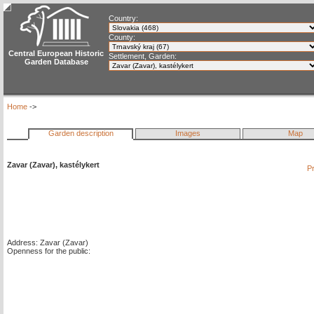
Country:
County:
Central European Historic
Settlement, Garden:
Garden Database
Home
->
Garden description
Images
Map
Zavar (Zavar), kastélykert
Pr
Address: Zavar (Zavar)
Openness for the public: