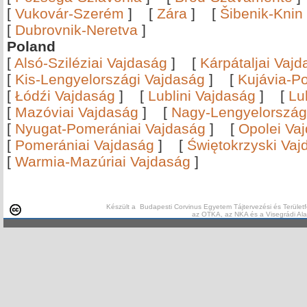
[
Vukovár-Szerém
]
[
Zára
]
[
Šibenik-Knin
[
Dubrovnik-Neretva
]
Poland
[
Alsó-Sziléziai Vajdaság
]
[
Kárpátaljai Vaj
[
Kis-Lengyelországi Vajdaság
]
[
Kujávia-P
[
Łódźi Vajdaság
]
[
Lublini Vajdaság
]
[
Lu
[
Mazóviai Vajdaság
]
[
Nagy-Lengyelország
[
Nyugat-Pomerániai Vajdaság
]
[
Opolei Va
[
Pomerániai Vajdaság
]
[
Świętokrzyski Vaj
[
Warmia-Mazúriai Vajdaság
]
Készült a Budapesti Corvinus Egyetem Tájtervezési és Területf
az OTKA, az NKA és a Visegrádi Al