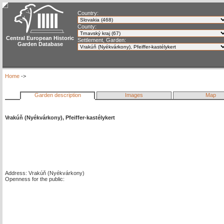
Country:
County:
Central European Historic
Settlement, Garden:
Garden Database
Home
->
Garden description
Images
Map
Vrakúň (Nyékvárkony), Pfeiffer-kastélykert
Address: Vrakúň (Nyékvárkony)
Openness for the public: