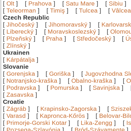
[
Olt
]
[
Prahova
]
[
Satu Mare
]
[
Sibiu
[
Teleorman
]
[
Timiş
]
[
Tulcea
]
[
Vâlce
Czech Republic
[
Jihočeský
]
[
Jihomoravský
]
[
Karlovars
[
Liberecký
]
[
Moravskoslezský
]
[
Olomo
[
Plzeňský
]
[
Praha
]
[
Středočeský
]
[
Ú
[
Zlínský
]
Ukrainen
[
Kárpátalja
]
Slovanie
[
Gorenjska
]
[
Goriška
]
[
Jugovzhodna Sl
[
Notranjsko-kraška
]
[
Obalno-kraška
]
[
O
[
Podravska
]
[
Pomurska
]
[
Savinjska
]
[
Zasavska
]
Croatie
[
Zágráb
]
[
Krapinsko-Zagorska
]
[
Szisze
[
Varasd
]
[
Kapronca-Kőrös
]
[
Belovar-Bi
[
Primorje-Gorski Kotar
]
[
Lika-Zengg
]
[
I
[
Pozsega-Szlavónia
]
[
Bród-Szávamente