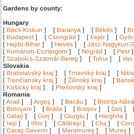
Gardens by county:
Hungary
[
Bács-Kiskun
]
[
Baranya
]
[
Békés
]
[
B
[
Budapest
]
[
Csongrád
]
[
Fejér
]
[
Győr
[
Hajdú-Bihar
]
[
Heves
]
[
Jász-Nagykun-S
[
Komárom-Esztergom
]
[
Nógrád
]
[
Pest
[
Szabolcs-Szatmár-Bereg
]
[
Tolna
]
[
Vas
Slovakia
[
Bratislavský kraj
]
[
Trnavský kraj
]
[
Nitr
[
Trenčiansky kraj
]
[
Žilinský kraj
]
[
Bansk
[
Košický kraj
]
[
Prešovský kraj
]
Romania
[
Arad
]
[
Argeş
]
[
Bacău
]
[
Bistriţa-Nă
[
Botoşani
]
[
Brăila
]
[
Braşov
]
[
Dolj
]
[
Galaţi
]
[
Gorj
]
[
Giurgiu
]
[
Harghita
]
[
Iaşi
]
[
Ilfov
]
[
Călăraşi
]
[
Cluj
]
[
Con
[
Caraş-Severin
]
[
Maramureş
]
[
Mureş