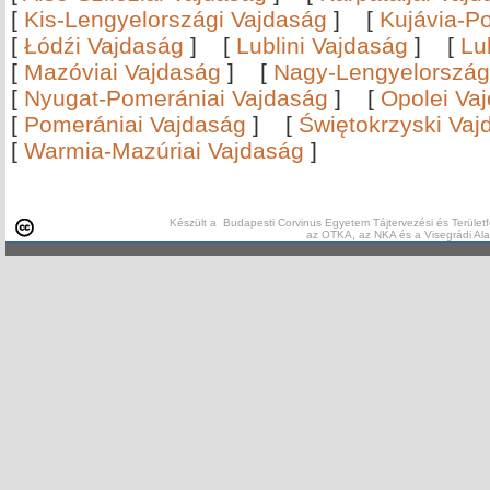
[
Kis-Lengyelországi Vajdaság
]
[
Kujávia-P
[
Łódźi Vajdaság
]
[
Lublini Vajdaság
]
[
Lu
[
Mazóviai Vajdaság
]
[
Nagy-Lengyelország
[
Nyugat-Pomerániai Vajdaság
]
[
Opolei Va
[
Pomerániai Vajdaság
]
[
Świętokrzyski Vaj
[
Warmia-Mazúriai Vajdaság
]
Készült a Budapesti Corvinus Egyetem Tájtervezési és Területf
az OTKA, az NKA és a Visegrádi Al