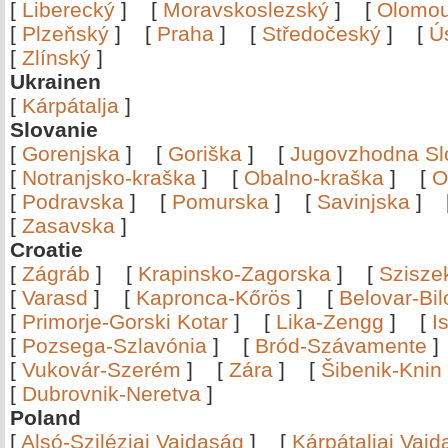
[
Liberecký
]
[
Moravskoslezský
]
[
Olomo
[
Plzeňský
]
[
Praha
]
[
Středočeský
]
[
Ú
[
Zlínský
]
Ukrainen
[
Kárpátalja
]
Slovanie
[
Gorenjska
]
[
Goriška
]
[
Jugovzhodna Sl
[
Notranjsko-kraška
]
[
Obalno-kraška
]
[
O
[
Podravska
]
[
Pomurska
]
[
Savinjska
]
[
Zasavska
]
Croatie
[
Zágráb
]
[
Krapinsko-Zagorska
]
[
Szisze
[
Varasd
]
[
Kapronca-Kőrös
]
[
Belovar-Bi
[
Primorje-Gorski Kotar
]
[
Lika-Zengg
]
[
I
[
Pozsega-Szlavónia
]
[
Bród-Szávamente
[
Vukovár-Szerém
]
[
Zára
]
[
Šibenik-Knin
[
Dubrovnik-Neretva
]
Poland
[
Alsó-Sziléziai Vajdaság
]
[
Kárpátaljai Vaj