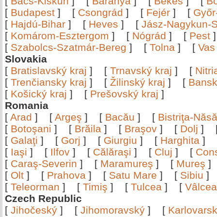
[
Bács-Kiskun
]
[
Baranya
]
[
Békés
]
[
B
[
Budapest
]
[
Csongrád
]
[
Fejér
]
[
Győr
[
Hajdú-Bihar
]
[
Heves
]
[
Jász-Nagykun-S
[
Komárom-Esztergom
]
[
Nógrád
]
[
Pest
[
Szabolcs-Szatmár-Bereg
]
[
Tolna
]
[
Vas
Slovakia
[
Bratislavský kraj
]
[
Trnavský kraj
]
[
Nitr
[
Trenčiansky kraj
]
[
Žilinský kraj
]
[
Bansk
[
Košický kraj
]
[
Prešovský kraj
]
Romania
[
Arad
]
[
Argeş
]
[
Bacău
]
[
Bistriţa-Nă
[
Botoşani
]
[
Brăila
]
[
Braşov
]
[
Dolj
]
[
Galaţi
]
[
Gorj
]
[
Giurgiu
]
[
Harghita
]
[
Iaşi
]
[
Ilfov
]
[
Călăraşi
]
[
Cluj
]
[
Con
[
Caraş-Severin
]
[
Maramureş
]
[
Mureş
[
Olt
]
[
Prahova
]
[
Satu Mare
]
[
Sibiu
[
Teleorman
]
[
Timiş
]
[
Tulcea
]
[
Vâlce
Czech Republic
[
Jihočeský
]
[
Jihomoravský
]
[
Karlovars