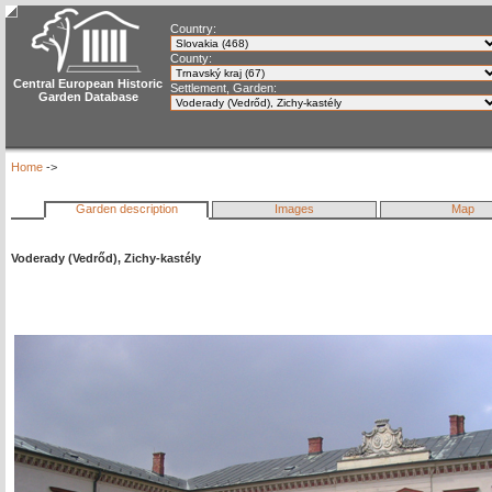
Country:
County:
Central European Historic
Settlement, Garden:
Garden Database
Home
->
Garden description
Images
Map
Voderady (Vedrőd), Zichy-kastély