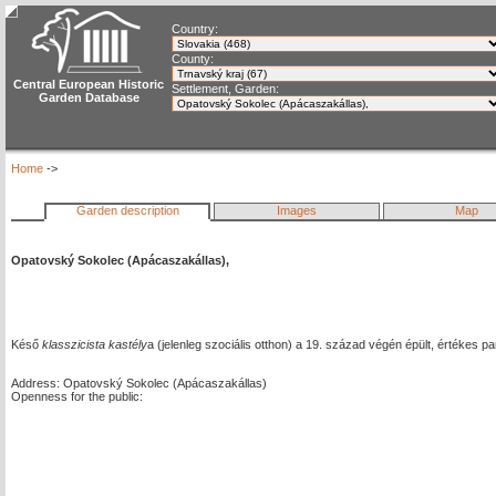
Country:
County:
Central European Historic
Settlement, Garden:
Garden Database
Home
->
Garden description
Images
Map
Opatovský Sokolec (Apácaszakállas),
Késő
klasszicista kastély
a (jelenleg szociális otthon) a 19. század végén épült, értékes pa
Address: Opatovský Sokolec (Apácaszakállas)
Openness for the public: