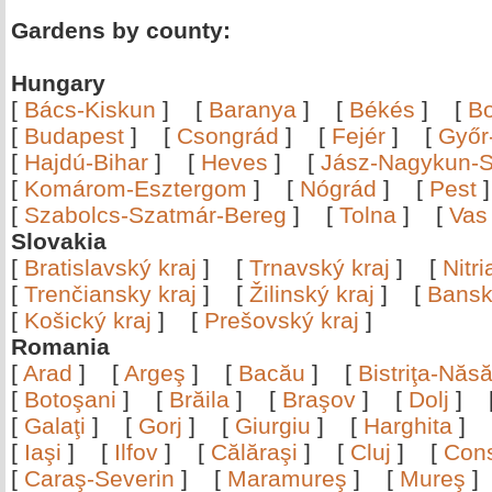
Gardens by county:
Hungary
[
Bács-Kiskun
]
[
Baranya
]
[
Békés
]
[
B
[
Budapest
]
[
Csongrád
]
[
Fejér
]
[
Győr
[
Hajdú-Bihar
]
[
Heves
]
[
Jász-Nagykun-S
[
Komárom-Esztergom
]
[
Nógrád
]
[
Pest
[
Szabolcs-Szatmár-Bereg
]
[
Tolna
]
[
Vas
Slovakia
[
Bratislavský kraj
]
[
Trnavský kraj
]
[
Nitr
[
Trenčiansky kraj
]
[
Žilinský kraj
]
[
Bansk
[
Košický kraj
]
[
Prešovský kraj
]
Romania
[
Arad
]
[
Argeş
]
[
Bacău
]
[
Bistriţa-Nă
[
Botoşani
]
[
Brăila
]
[
Braşov
]
[
Dolj
]
[
Galaţi
]
[
Gorj
]
[
Giurgiu
]
[
Harghita
]
[
Iaşi
]
[
Ilfov
]
[
Călăraşi
]
[
Cluj
]
[
Con
[
Caraş-Severin
]
[
Maramureş
]
[
Mureş