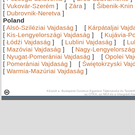
[
Vukovár-Szerém
]
[
Zára
]
[
Šibenik-Knin
[
Dubrovnik-Neretva
]
Poland
[
Alsó-Sziléziai Vajdaság
]
[
Kárpátaljai Vaj
[
Kis-Lengyelországi Vajdaság
]
[
Kujávia-P
[
Łódźi Vajdaság
]
[
Lublini Vajdaság
]
[
Lu
[
Mazóviai Vajdaság
]
[
Nagy-Lengyelország
[
Nyugat-Pomerániai Vajdaság
]
[
Opolei Va
[
Pomerániai Vajdaság
]
[
Świętokrzyski Vaj
[
Warmia-Mazúriai Vajdaság
]
Készült a Budapesti Corvinus Egyetem Tájtervezési és Területf
az OTKA, az NKA és a Visegrádi Al