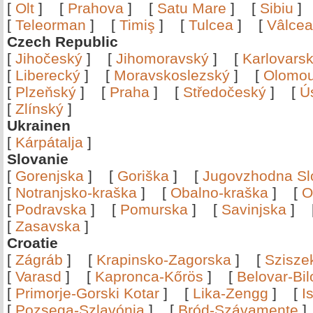
[
Olt
]
[
Prahova
]
[
Satu Mare
]
[
Sibiu
[
Teleorman
]
[
Timiş
]
[
Tulcea
]
[
Vâlce
Czech Republic
[
Jihočeský
]
[
Jihomoravský
]
[
Karlovars
[
Liberecký
]
[
Moravskoslezský
]
[
Olomo
[
Plzeňský
]
[
Praha
]
[
Středočeský
]
[
Ú
[
Zlínský
]
Ukrainen
[
Kárpátalja
]
Slovanie
[
Gorenjska
]
[
Goriška
]
[
Jugovzhodna Sl
[
Notranjsko-kraška
]
[
Obalno-kraška
]
[
O
[
Podravska
]
[
Pomurska
]
[
Savinjska
]
[
Zasavska
]
Croatie
[
Zágráb
]
[
Krapinsko-Zagorska
]
[
Szisze
[
Varasd
]
[
Kapronca-Kőrös
]
[
Belovar-Bi
[
Primorje-Gorski Kotar
]
[
Lika-Zengg
]
[
I
[
Pozsega-Szlavónia
]
[
Bród-Szávamente