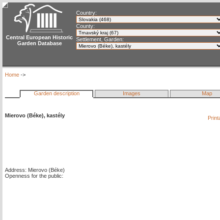
Country:
County:
Central European Historic
Settlement, Garden:
Garden Database
Home
->
Garden description
Images
Map
Mierovo (Béke), kastély
Print
Address: Mierovo (Béke)
Openness for the public: