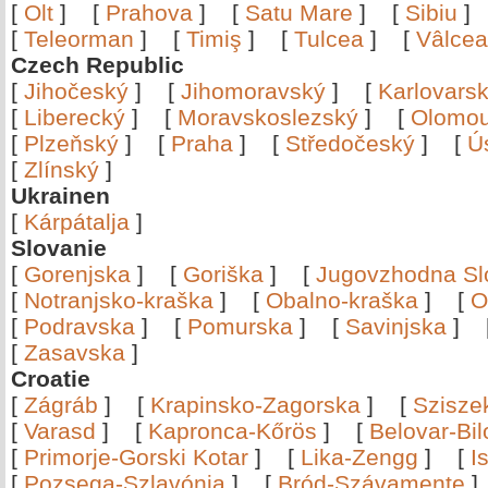
[
Olt
]
[
Prahova
]
[
Satu Mare
]
[
Sibiu
[
Teleorman
]
[
Timiş
]
[
Tulcea
]
[
Vâlce
Czech Republic
[
Jihočeský
]
[
Jihomoravský
]
[
Karlovars
[
Liberecký
]
[
Moravskoslezský
]
[
Olomo
[
Plzeňský
]
[
Praha
]
[
Středočeský
]
[
Ú
[
Zlínský
]
Ukrainen
[
Kárpátalja
]
Slovanie
[
Gorenjska
]
[
Goriška
]
[
Jugovzhodna Sl
[
Notranjsko-kraška
]
[
Obalno-kraška
]
[
O
[
Podravska
]
[
Pomurska
]
[
Savinjska
]
[
Zasavska
]
Croatie
[
Zágráb
]
[
Krapinsko-Zagorska
]
[
Szisze
[
Varasd
]
[
Kapronca-Kőrös
]
[
Belovar-Bi
[
Primorje-Gorski Kotar
]
[
Lika-Zengg
]
[
I
[
Pozsega-Szlavónia
]
[
Bród-Szávamente