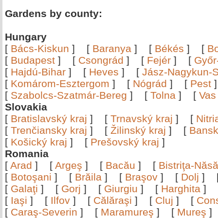
Gardens by county:
Hungary
[
Bács-Kiskun
]
[
Baranya
]
[
Békés
]
[
B
[
Budapest
]
[
Csongrád
]
[
Fejér
]
[
Győr
[
Hajdú-Bihar
]
[
Heves
]
[
Jász-Nagykun-S
[
Komárom-Esztergom
]
[
Nógrád
]
[
Pest
[
Szabolcs-Szatmár-Bereg
]
[
Tolna
]
[
Vas
Slovakia
[
Bratislavský kraj
]
[
Trnavský kraj
]
[
Nitr
[
Trenčiansky kraj
]
[
Žilinský kraj
]
[
Bansk
[
Košický kraj
]
[
Prešovský kraj
]
Romania
[
Arad
]
[
Argeş
]
[
Bacău
]
[
Bistriţa-Nă
[
Botoşani
]
[
Brăila
]
[
Braşov
]
[
Dolj
]
[
Galaţi
]
[
Gorj
]
[
Giurgiu
]
[
Harghita
]
[
Iaşi
]
[
Ilfov
]
[
Călăraşi
]
[
Cluj
]
[
Con
[
Caraş-Severin
]
[
Maramureş
]
[
Mureş