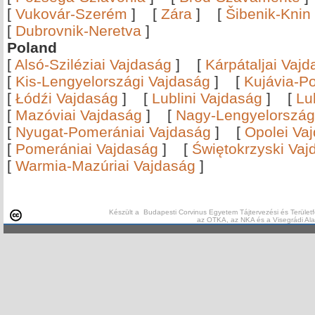
[
Vukovár-Szerém
]
[
Zára
]
[
Šibenik-Knin
[
Dubrovnik-Neretva
]
Poland
[
Alsó-Sziléziai Vajdaság
]
[
Kárpátaljai Vaj
[
Kis-Lengyelországi Vajdaság
]
[
Kujávia-P
[
Łódźi Vajdaság
]
[
Lublini Vajdaság
]
[
Lu
[
Mazóviai Vajdaság
]
[
Nagy-Lengyelország
[
Nyugat-Pomerániai Vajdaság
]
[
Opolei Va
[
Pomerániai Vajdaság
]
[
Świętokrzyski Vaj
[
Warmia-Mazúriai Vajdaság
]
Készült a Budapesti Corvinus Egyetem Tájtervezési és Területf
az OTKA, az NKA és a Visegrádi Al