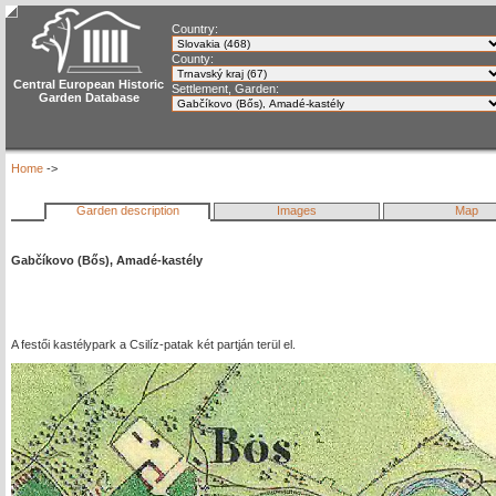
Country:
County:
Central European Historic
Settlement, Garden:
Garden Database
Home
->
Garden description
Images
Map
Gabčíkovo (Bős), Amadé-kastély
A festői kastélypark a Csilíz-patak két partján terül el.