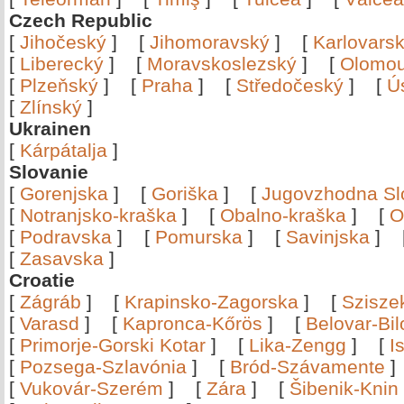
Czech Republic
[
Jihočeský
]
[
Jihomoravský
]
[
Karlovars
[
Liberecký
]
[
Moravskoslezský
]
[
Olomo
[
Plzeňský
]
[
Praha
]
[
Středočeský
]
[
Ú
[
Zlínský
]
Ukrainen
[
Kárpátalja
]
Slovanie
[
Gorenjska
]
[
Goriška
]
[
Jugovzhodna Sl
[
Notranjsko-kraška
]
[
Obalno-kraška
]
[
O
[
Podravska
]
[
Pomurska
]
[
Savinjska
]
[
Zasavska
]
Croatie
[
Zágráb
]
[
Krapinsko-Zagorska
]
[
Szisze
[
Varasd
]
[
Kapronca-Kőrös
]
[
Belovar-Bi
[
Primorje-Gorski Kotar
]
[
Lika-Zengg
]
[
I
[
Pozsega-Szlavónia
]
[
Bród-Szávamente
[
Vukovár-Szerém
]
[
Zára
]
[
Šibenik-Knin