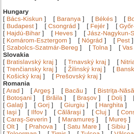
Hungary
[
Bács-Kiskun
]
[
Baranya
]
[
Békés
]
[
B
[
Budapest
]
[
Csongrád
]
[
Fejér
]
[
Győr
[
Hajdú-Bihar
]
[
Heves
]
[
Jász-Nagykun-S
[
Komárom-Esztergom
]
[
Nógrád
]
[
Pest
[
Szabolcs-Szatmár-Bereg
]
[
Tolna
]
[
Vas
Slovakia
[
Bratislavský kraj
]
[
Trnavský kraj
]
[
Nitr
[
Trenčiansky kraj
]
[
Žilinský kraj
]
[
Bansk
[
Košický kraj
]
[
Prešovský kraj
]
Romania
[
Arad
]
[
Argeş
]
[
Bacău
]
[
Bistriţa-Nă
[
Botoşani
]
[
Brăila
]
[
Braşov
]
[
Dolj
]
[
Galaţi
]
[
Gorj
]
[
Giurgiu
]
[
Harghita
]
[
Iaşi
]
[
Ilfov
]
[
Călăraşi
]
[
Cluj
]
[
Con
[
Caraş-Severin
]
[
Maramureş
]
[
Mureş
[
Olt
]
[
Prahova
]
[
Satu Mare
]
[
Sibiu
[
Teleorman
]
[
Timiş
]
[
Tulcea
]
[
Vâlce