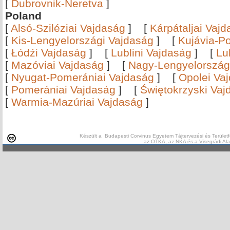
[
Dubrovnik-Neretva
]
Poland
[
Alsó-Sziléziai Vajdaság
]
[
Kárpátaljai Vaj
[
Kis-Lengyelországi Vajdaság
]
[
Kujávia-P
[
Łódźi Vajdaság
]
[
Lublini Vajdaság
]
[
Lu
[
Mazóviai Vajdaság
]
[
Nagy-Lengyelország
[
Nyugat-Pomerániai Vajdaság
]
[
Opolei Va
[
Pomerániai Vajdaság
]
[
Świętokrzyski Vaj
[
Warmia-Mazúriai Vajdaság
]
Készült a Budapesti Corvinus Egyetem Tájtervezési és Területf
az OTKA, az NKA és a Visegrádi Al