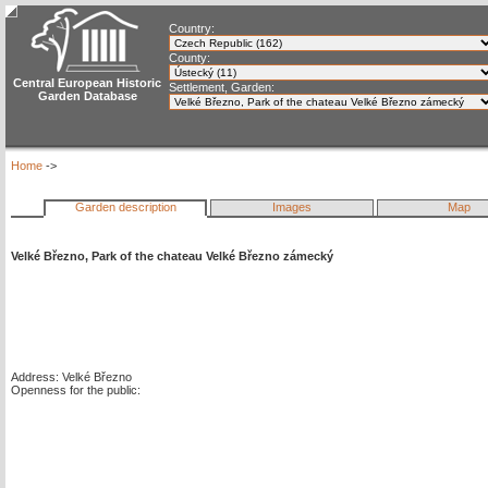
Country:
County:
Central European Historic
Settlement, Garden:
Garden Database
Home
->
Garden description
Images
Map
Velké Březno, Park of the chateau Velké Březno zámecký
Address: Velké Březno
Openness for the public: