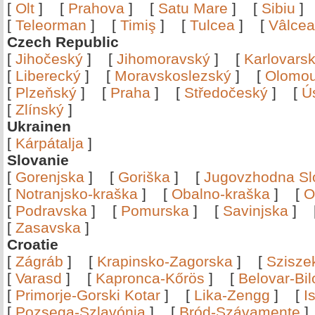
[
Olt
]
[
Prahova
]
[
Satu Mare
]
[
Sibiu
[
Teleorman
]
[
Timiş
]
[
Tulcea
]
[
Vâlce
Czech Republic
[
Jihočeský
]
[
Jihomoravský
]
[
Karlovars
[
Liberecký
]
[
Moravskoslezský
]
[
Olomo
[
Plzeňský
]
[
Praha
]
[
Středočeský
]
[
Ú
[
Zlínský
]
Ukrainen
[
Kárpátalja
]
Slovanie
[
Gorenjska
]
[
Goriška
]
[
Jugovzhodna Sl
[
Notranjsko-kraška
]
[
Obalno-kraška
]
[
O
[
Podravska
]
[
Pomurska
]
[
Savinjska
]
[
Zasavska
]
Croatie
[
Zágráb
]
[
Krapinsko-Zagorska
]
[
Szisze
[
Varasd
]
[
Kapronca-Kőrös
]
[
Belovar-Bi
[
Primorje-Gorski Kotar
]
[
Lika-Zengg
]
[
I
[
Pozsega-Szlavónia
]
[
Bród-Szávamente