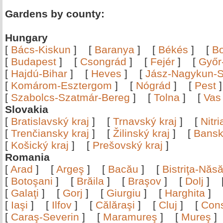
Gardens by county:
Hungary
[
Bács-Kiskun
]
[
Baranya
]
[
Békés
]
[
B
[
Budapest
]
[
Csongrád
]
[
Fejér
]
[
Győr
[
Hajdú-Bihar
]
[
Heves
]
[
Jász-Nagykun-S
[
Komárom-Esztergom
]
[
Nógrád
]
[
Pest
[
Szabolcs-Szatmár-Bereg
]
[
Tolna
]
[
Vas
Slovakia
[
Bratislavský kraj
]
[
Trnavský kraj
]
[
Nitr
[
Trenčiansky kraj
]
[
Žilinský kraj
]
[
Bansk
[
Košický kraj
]
[
Prešovský kraj
]
Romania
[
Arad
]
[
Argeş
]
[
Bacău
]
[
Bistriţa-Nă
[
Botoşani
]
[
Brăila
]
[
Braşov
]
[
Dolj
]
[
Galaţi
]
[
Gorj
]
[
Giurgiu
]
[
Harghita
]
[
Iaşi
]
[
Ilfov
]
[
Călăraşi
]
[
Cluj
]
[
Con
[
Caraş-Severin
]
[
Maramureş
]
[
Mureş