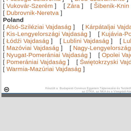
[
Vukovár-Szerém
]
[
Zára
]
[
Šibenik-Knin
[
Dubrovnik-Neretva
]
Poland
[
Alsó-Sziléziai Vajdaság
]
[
Kárpátaljai Vaj
[
Kis-Lengyelországi Vajdaság
]
[
Kujávia-P
[
Łódźi Vajdaság
]
[
Lublini Vajdaság
]
[
Lu
[
Mazóviai Vajdaság
]
[
Nagy-Lengyelország
[
Nyugat-Pomerániai Vajdaság
]
[
Opolei Va
[
Pomerániai Vajdaság
]
[
Świętokrzyski Vaj
[
Warmia-Mazúriai Vajdaság
]
Készült a Budapesti Corvinus Egyetem Tájtervezési és Területf
az OTKA, az NKA és a Visegrádi Al