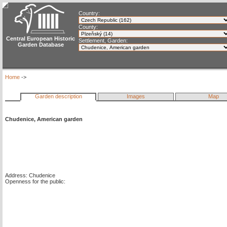
Country:
County:
Central European Historic
Settlement, Garden:
Garden Database
Home
->
Garden description
Images
Map
Chudenice, American garden
Address: Chudenice
Openness for the public: