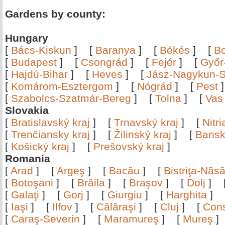
Gardens by county:
Hungary
[
Bács-Kiskun
]
[
Baranya
]
[
Békés
]
[
B
[
Budapest
]
[
Csongrád
]
[
Fejér
]
[
Győr
[
Hajdú-Bihar
]
[
Heves
]
[
Jász-Nagykun-S
[
Komárom-Esztergom
]
[
Nógrád
]
[
Pest
[
Szabolcs-Szatmár-Bereg
]
[
Tolna
]
[
Vas
Slovakia
[
Bratislavský kraj
]
[
Trnavský kraj
]
[
Nitr
[
Trenčiansky kraj
]
[
Žilinský kraj
]
[
Bansk
[
Košický kraj
]
[
Prešovský kraj
]
Romania
[
Arad
]
[
Argeş
]
[
Bacău
]
[
Bistriţa-Nă
[
Botoşani
]
[
Brăila
]
[
Braşov
]
[
Dolj
]
[
Galaţi
]
[
Gorj
]
[
Giurgiu
]
[
Harghita
]
[
Iaşi
]
[
Ilfov
]
[
Călăraşi
]
[
Cluj
]
[
Con
[
Caraş-Severin
]
[
Maramureş
]
[
Mureş