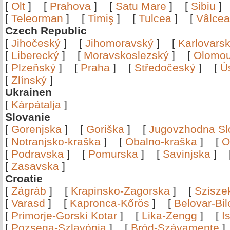
[
Olt
]
[
Prahova
]
[
Satu Mare
]
[
Sibiu
[
Teleorman
]
[
Timiş
]
[
Tulcea
]
[
Vâlce
Czech Republic
[
Jihočeský
]
[
Jihomoravský
]
[
Karlovars
[
Liberecký
]
[
Moravskoslezský
]
[
Olomo
[
Plzeňský
]
[
Praha
]
[
Středočeský
]
[
Ú
[
Zlínský
]
Ukrainen
[
Kárpátalja
]
Slovanie
[
Gorenjska
]
[
Goriška
]
[
Jugovzhodna Sl
[
Notranjsko-kraška
]
[
Obalno-kraška
]
[
O
[
Podravska
]
[
Pomurska
]
[
Savinjska
]
[
Zasavska
]
Croatie
[
Zágráb
]
[
Krapinsko-Zagorska
]
[
Szisze
[
Varasd
]
[
Kapronca-Kőrös
]
[
Belovar-Bi
[
Primorje-Gorski Kotar
]
[
Lika-Zengg
]
[
I
[
Pozsega-Szlavónia
]
[
Bród-Szávamente