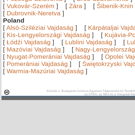
[
Vukovár-Szerém
]
[
Zára
]
[
Šibenik-Knin
[
Dubrovnik-Neretva
]
Poland
[
Alsó-Sziléziai Vajdaság
]
[
Kárpátaljai Vaj
[
Kis-Lengyelországi Vajdaság
]
[
Kujávia-P
[
Łódźi Vajdaság
]
[
Lublini Vajdaság
]
[
Lu
[
Mazóviai Vajdaság
]
[
Nagy-Lengyelország
[
Nyugat-Pomerániai Vajdaság
]
[
Opolei Va
[
Pomerániai Vajdaság
]
[
Świętokrzyski Vaj
[
Warmia-Mazúriai Vajdaság
]
Készült a Budapesti Corvinus Egyetem Tájtervezési és Területf
az OTKA, az NKA és a Visegrádi Al