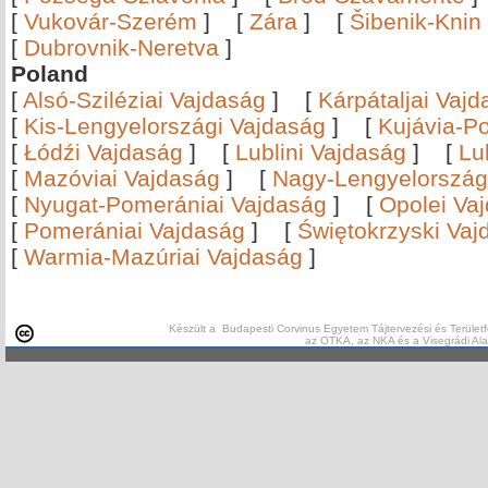
[
Vukovár-Szerém
]
[
Zára
]
[
Šibenik-Knin
[
Dubrovnik-Neretva
]
Poland
[
Alsó-Sziléziai Vajdaság
]
[
Kárpátaljai Vaj
[
Kis-Lengyelországi Vajdaság
]
[
Kujávia-P
[
Łódźi Vajdaság
]
[
Lublini Vajdaság
]
[
Lu
[
Mazóviai Vajdaság
]
[
Nagy-Lengyelország
[
Nyugat-Pomerániai Vajdaság
]
[
Opolei Va
[
Pomerániai Vajdaság
]
[
Świętokrzyski Vaj
[
Warmia-Mazúriai Vajdaság
]
Készült a Budapesti Corvinus Egyetem Tájtervezési és Területf
az OTKA, az NKA és a Visegrádi Al