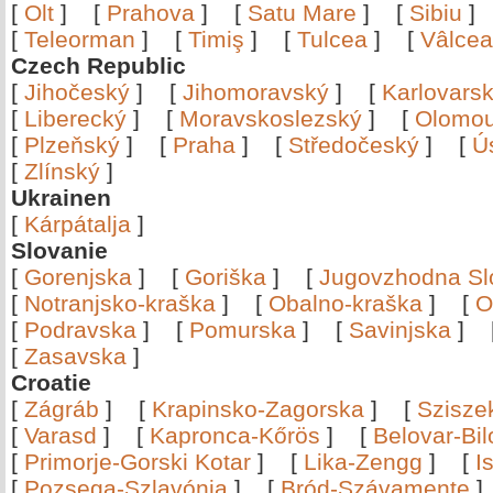
[
Olt
]
[
Prahova
]
[
Satu Mare
]
[
Sibiu
[
Teleorman
]
[
Timiş
]
[
Tulcea
]
[
Vâlce
Czech Republic
[
Jihočeský
]
[
Jihomoravský
]
[
Karlovars
[
Liberecký
]
[
Moravskoslezský
]
[
Olomo
[
Plzeňský
]
[
Praha
]
[
Středočeský
]
[
Ú
[
Zlínský
]
Ukrainen
[
Kárpátalja
]
Slovanie
[
Gorenjska
]
[
Goriška
]
[
Jugovzhodna Sl
[
Notranjsko-kraška
]
[
Obalno-kraška
]
[
O
[
Podravska
]
[
Pomurska
]
[
Savinjska
]
[
Zasavska
]
Croatie
[
Zágráb
]
[
Krapinsko-Zagorska
]
[
Szisze
[
Varasd
]
[
Kapronca-Kőrös
]
[
Belovar-Bi
[
Primorje-Gorski Kotar
]
[
Lika-Zengg
]
[
I
[
Pozsega-Szlavónia
]
[
Bród-Szávamente