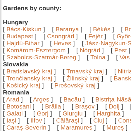
Gardens by county:
Hungary
[
Bács-Kiskun
]
[
Baranya
]
[
Békés
]
[
B
[
Budapest
]
[
Csongrád
]
[
Fejér
]
[
Győr
[
Hajdú-Bihar
]
[
Heves
]
[
Jász-Nagykun-S
[
Komárom-Esztergom
]
[
Nógrád
]
[
Pest
[
Szabolcs-Szatmár-Bereg
]
[
Tolna
]
[
Vas
Slovakia
[
Bratislavský kraj
]
[
Trnavský kraj
]
[
Nitr
[
Trenčiansky kraj
]
[
Žilinský kraj
]
[
Bansk
[
Košický kraj
]
[
Prešovský kraj
]
Romania
[
Arad
]
[
Argeş
]
[
Bacău
]
[
Bistriţa-Nă
[
Botoşani
]
[
Brăila
]
[
Braşov
]
[
Dolj
]
[
Galaţi
]
[
Gorj
]
[
Giurgiu
]
[
Harghita
]
[
Iaşi
]
[
Ilfov
]
[
Călăraşi
]
[
Cluj
]
[
Con
[
Caraş-Severin
]
[
Maramureş
]
[
Mureş