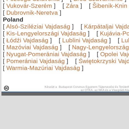
[
Vukovár-Szerém
]
[
Zára
]
[
Šibenik-Knin
[
Dubrovnik-Neretva
]
Poland
[
Alsó-Sziléziai Vajdaság
]
[
Kárpátaljai Vaj
[
Kis-Lengyelországi Vajdaság
]
[
Kujávia-P
[
Łódźi Vajdaság
]
[
Lublini Vajdaság
]
[
Lu
[
Mazóviai Vajdaság
]
[
Nagy-Lengyelország
[
Nyugat-Pomerániai Vajdaság
]
[
Opolei Va
[
Pomerániai Vajdaság
]
[
Świętokrzyski Vaj
[
Warmia-Mazúriai Vajdaság
]
Készült a Budapesti Corvinus Egyetem Tájtervezési és Területf
az OTKA, az NKA és a Visegrádi Al