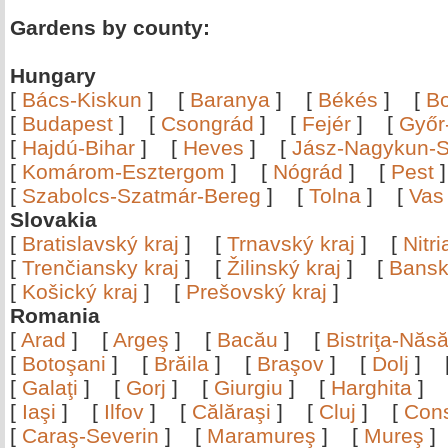
Gardens by county:
Hungary
[
Bács-Kiskun
]
[
Baranya
]
[
Békés
]
[
B
[
Budapest
]
[
Csongrád
]
[
Fejér
]
[
Győr
[
Hajdú-Bihar
]
[
Heves
]
[
Jász-Nagykun-S
[
Komárom-Esztergom
]
[
Nógrád
]
[
Pest
[
Szabolcs-Szatmár-Bereg
]
[
Tolna
]
[
Vas
Slovakia
[
Bratislavský kraj
]
[
Trnavský kraj
]
[
Nitr
[
Trenčiansky kraj
]
[
Žilinský kraj
]
[
Bansk
[
Košický kraj
]
[
Prešovský kraj
]
Romania
[
Arad
]
[
Argeş
]
[
Bacău
]
[
Bistriţa-Nă
[
Botoşani
]
[
Brăila
]
[
Braşov
]
[
Dolj
]
[
Galaţi
]
[
Gorj
]
[
Giurgiu
]
[
Harghita
]
[
Iaşi
]
[
Ilfov
]
[
Călăraşi
]
[
Cluj
]
[
Con
[
Caraş-Severin
]
[
Maramureş
]
[
Mureş