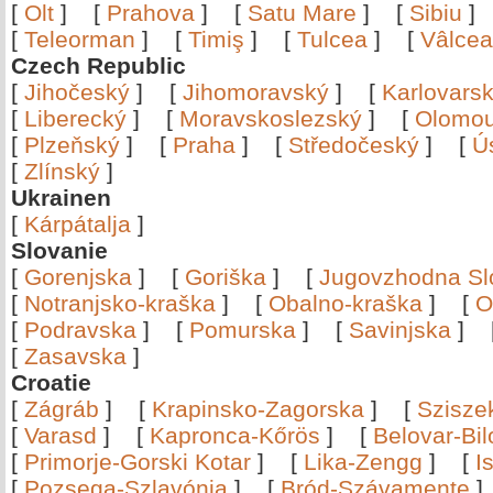
[
Olt
]
[
Prahova
]
[
Satu Mare
]
[
Sibiu
[
Teleorman
]
[
Timiş
]
[
Tulcea
]
[
Vâlce
Czech Republic
[
Jihočeský
]
[
Jihomoravský
]
[
Karlovars
[
Liberecký
]
[
Moravskoslezský
]
[
Olomo
[
Plzeňský
]
[
Praha
]
[
Středočeský
]
[
Ú
[
Zlínský
]
Ukrainen
[
Kárpátalja
]
Slovanie
[
Gorenjska
]
[
Goriška
]
[
Jugovzhodna Sl
[
Notranjsko-kraška
]
[
Obalno-kraška
]
[
O
[
Podravska
]
[
Pomurska
]
[
Savinjska
]
[
Zasavska
]
Croatie
[
Zágráb
]
[
Krapinsko-Zagorska
]
[
Szisze
[
Varasd
]
[
Kapronca-Kőrös
]
[
Belovar-Bi
[
Primorje-Gorski Kotar
]
[
Lika-Zengg
]
[
I
[
Pozsega-Szlavónia
]
[
Bród-Szávamente