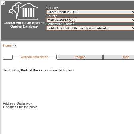
Country:
County:
Central European Historic
Settlement, Garden:
Garden Database
Home
->
Garden description
Images
Map
Jablunkov, Park of the sanatorium Jablunkov
Address: Jablunkov
Openness for the public: