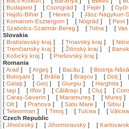
[
Bács-Kiskun
]
[
Baranya
]
[
Békés
]
[
B
[
Budapest
]
[
Csongrád
]
[
Fejér
]
[
Győr
[
Hajdú-Bihar
]
[
Heves
]
[
Jász-Nagykun-S
[
Komárom-Esztergom
]
[
Nógrád
]
[
Pest
[
Szabolcs-Szatmár-Bereg
]
[
Tolna
]
[
Vas
Slovakia
[
Bratislavský kraj
]
[
Trnavský kraj
]
[
Nitr
[
Trenčiansky kraj
]
[
Žilinský kraj
]
[
Bansk
[
Košický kraj
]
[
Prešovský kraj
]
Romania
[
Arad
]
[
Argeş
]
[
Bacău
]
[
Bistriţa-Nă
[
Botoşani
]
[
Brăila
]
[
Braşov
]
[
Dolj
]
[
Galaţi
]
[
Gorj
]
[
Giurgiu
]
[
Harghita
]
[
Iaşi
]
[
Ilfov
]
[
Călăraşi
]
[
Cluj
]
[
Con
[
Caraş-Severin
]
[
Maramureş
]
[
Mureş
[
Olt
]
[
Prahova
]
[
Satu Mare
]
[
Sibiu
[
Teleorman
]
[
Timiş
]
[
Tulcea
]
[
Vâlce
Czech Republic
[
Jihočeský
]
[
Jihomoravský
]
[
Karlovars