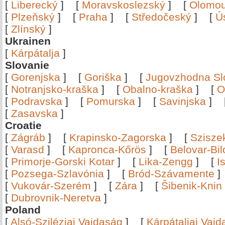
[
Liberecký
]
[
Moravskoslezský
]
[
Olomo
[
Plzeňský
]
[
Praha
]
[
Středočeský
]
[
Ú
[
Zlínský
]
Ukrainen
[
Kárpátalja
]
Slovanie
[
Gorenjska
]
[
Goriška
]
[
Jugovzhodna Sl
[
Notranjsko-kraška
]
[
Obalno-kraška
]
[
O
[
Podravska
]
[
Pomurska
]
[
Savinjska
]
[
Zasavska
]
Croatie
[
Zágráb
]
[
Krapinsko-Zagorska
]
[
Szisze
[
Varasd
]
[
Kapronca-Kőrös
]
[
Belovar-Bi
[
Primorje-Gorski Kotar
]
[
Lika-Zengg
]
[
I
[
Pozsega-Szlavónia
]
[
Bród-Szávamente
[
Vukovár-Szerém
]
[
Zára
]
[
Šibenik-Knin
[
Dubrovnik-Neretva
]
Poland
[
Alsó-Sziléziai Vajdaság
]
[
Kárpátaljai Vaj