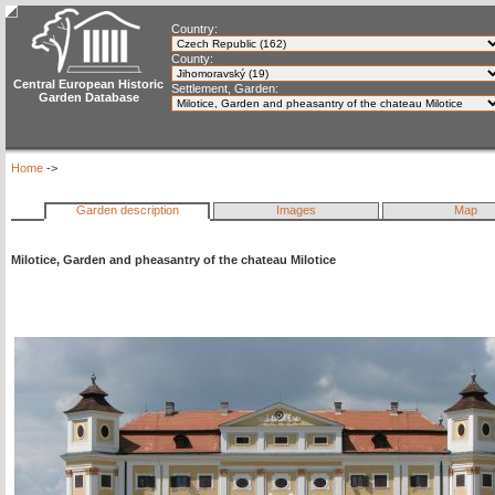
Country:
County:
Central European Historic
Settlement, Garden:
Garden Database
Home
->
Garden description
Images
Map
Milotice, Garden and pheasantry of the chateau Milotice