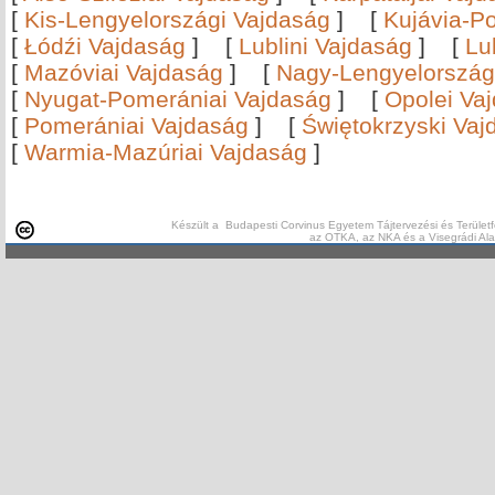
[
Kis-Lengyelországi Vajdaság
]
[
Kujávia-P
[
Łódźi Vajdaság
]
[
Lublini Vajdaság
]
[
Lu
[
Mazóviai Vajdaság
]
[
Nagy-Lengyelország
[
Nyugat-Pomerániai Vajdaság
]
[
Opolei Va
[
Pomerániai Vajdaság
]
[
Świętokrzyski Vaj
[
Warmia-Mazúriai Vajdaság
]
Készült a Budapesti Corvinus Egyetem Tájtervezési és Területf
az OTKA, az NKA és a Visegrádi Al