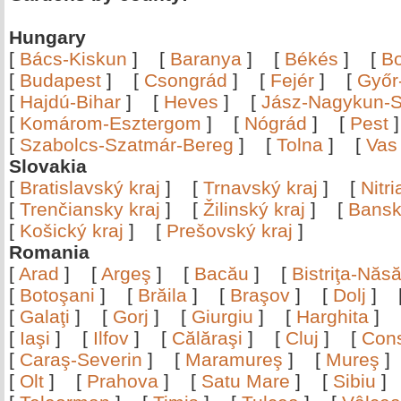
Hungary
[
Bács-Kiskun
]
[
Baranya
]
[
Békés
]
[
B
[
Budapest
]
[
Csongrád
]
[
Fejér
]
[
Győr
[
Hajdú-Bihar
]
[
Heves
]
[
Jász-Nagykun-S
[
Komárom-Esztergom
]
[
Nógrád
]
[
Pest
[
Szabolcs-Szatmár-Bereg
]
[
Tolna
]
[
Vas
Slovakia
[
Bratislavský kraj
]
[
Trnavský kraj
]
[
Nitr
[
Trenčiansky kraj
]
[
Žilinský kraj
]
[
Bansk
[
Košický kraj
]
[
Prešovský kraj
]
Romania
[
Arad
]
[
Argeş
]
[
Bacău
]
[
Bistriţa-Nă
[
Botoşani
]
[
Brăila
]
[
Braşov
]
[
Dolj
]
[
Galaţi
]
[
Gorj
]
[
Giurgiu
]
[
Harghita
]
[
Iaşi
]
[
Ilfov
]
[
Călăraşi
]
[
Cluj
]
[
Con
[
Caraş-Severin
]
[
Maramureş
]
[
Mureş
[
Olt
]
[
Prahova
]
[
Satu Mare
]
[
Sibiu