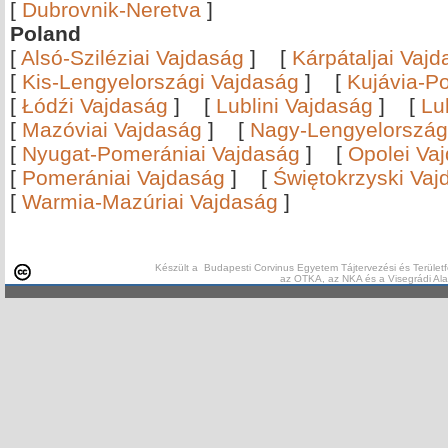
[
Dubrovnik-Neretva
]
Poland
[
Alsó-Sziléziai Vajdaság
]
[
Kárpátaljai Vaj
[
Kis-Lengyelországi Vajdaság
]
[
Kujávia-P
[
Łódźi Vajdaság
]
[
Lublini Vajdaság
]
[
Lu
[
Mazóviai Vajdaság
]
[
Nagy-Lengyelország
[
Nyugat-Pomerániai Vajdaság
]
[
Opolei Va
[
Pomerániai Vajdaság
]
[
Świętokrzyski Vaj
[
Warmia-Mazúriai Vajdaság
]
Készült a Budapesti Corvinus Egyetem Tájtervezési és Területf
az OTKA, az NKA és a Visegrádi Al