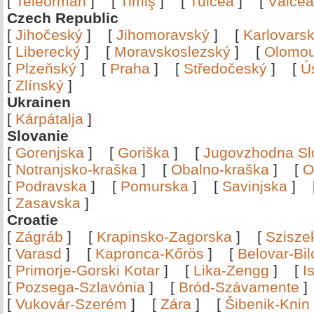
[
Teleorman
]
[
Timiş
]
[
Tulcea
]
[
Vâlce
Czech Republic
[
Jihočeský
]
[
Jihomoravský
]
[
Karlovars
[
Liberecký
]
[
Moravskoslezský
]
[
Olomo
[
Plzeňský
]
[
Praha
]
[
Středočeský
]
[
Ú
[
Zlínský
]
Ukrainen
[
Kárpátalja
]
Slovanie
[
Gorenjska
]
[
Goriška
]
[
Jugovzhodna Sl
[
Notranjsko-kraška
]
[
Obalno-kraška
]
[
O
[
Podravska
]
[
Pomurska
]
[
Savinjska
]
[
Zasavska
]
Croatie
[
Zágráb
]
[
Krapinsko-Zagorska
]
[
Szisze
[
Varasd
]
[
Kapronca-Kőrös
]
[
Belovar-Bi
[
Primorje-Gorski Kotar
]
[
Lika-Zengg
]
[
I
[
Pozsega-Szlavónia
]
[
Bród-Szávamente
[
Vukovár-Szerém
]
[
Zára
]
[
Šibenik-Knin