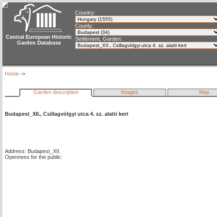
Country:
County:
Central European Historic
Settlement, Garden:
Garden Database
Home
->
Garden description
Images
Map
Budapest_XII., Csillagvölgyi utca 4. sz. alatti kert
Address: Budapest_XII.
Openness for the public: