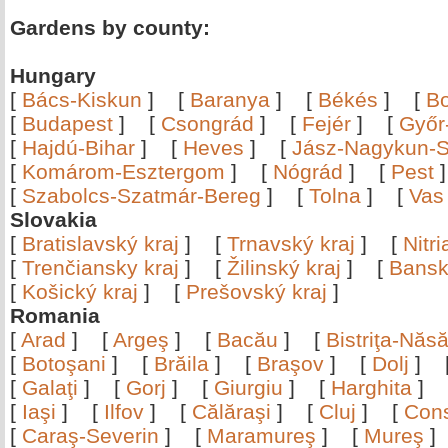
Gardens by county:
Hungary
[
Bács-Kiskun
]
[
Baranya
]
[
Békés
]
[
B
[
Budapest
]
[
Csongrád
]
[
Fejér
]
[
Győr
[
Hajdú-Bihar
]
[
Heves
]
[
Jász-Nagykun-S
[
Komárom-Esztergom
]
[
Nógrád
]
[
Pest
[
Szabolcs-Szatmár-Bereg
]
[
Tolna
]
[
Vas
Slovakia
[
Bratislavský kraj
]
[
Trnavský kraj
]
[
Nitr
[
Trenčiansky kraj
]
[
Žilinský kraj
]
[
Bansk
[
Košický kraj
]
[
Prešovský kraj
]
Romania
[
Arad
]
[
Argeş
]
[
Bacău
]
[
Bistriţa-Nă
[
Botoşani
]
[
Brăila
]
[
Braşov
]
[
Dolj
]
[
Galaţi
]
[
Gorj
]
[
Giurgiu
]
[
Harghita
]
[
Iaşi
]
[
Ilfov
]
[
Călăraşi
]
[
Cluj
]
[
Con
[
Caraş-Severin
]
[
Maramureş
]
[
Mureş