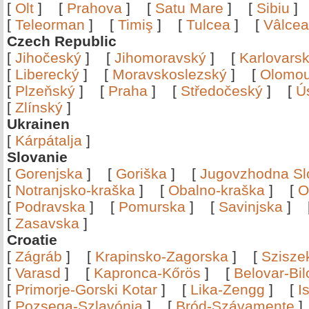
[
Olt
]
[
Prahova
]
[
Satu Mare
]
[
Sibiu
[
Teleorman
]
[
Timiş
]
[
Tulcea
]
[
Vâlce
Czech Republic
[
Jihočeský
]
[
Jihomoravský
]
[
Karlovars
[
Liberecký
]
[
Moravskoslezský
]
[
Olomo
[
Plzeňský
]
[
Praha
]
[
Středočeský
]
[
Ú
[
Zlínský
]
Ukrainen
[
Kárpátalja
]
Slovanie
[
Gorenjska
]
[
Goriška
]
[
Jugovzhodna Sl
[
Notranjsko-kraška
]
[
Obalno-kraška
]
[
O
[
Podravska
]
[
Pomurska
]
[
Savinjska
]
[
Zasavska
]
Croatie
[
Zágráb
]
[
Krapinsko-Zagorska
]
[
Szisze
[
Varasd
]
[
Kapronca-Kőrös
]
[
Belovar-Bi
[
Primorje-Gorski Kotar
]
[
Lika-Zengg
]
[
I
[
Pozsega-Szlavónia
]
[
Bród-Szávamente