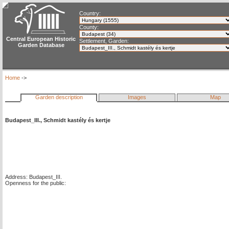
Country:
County:
Central European Historic
Settlement, Garden:
Garden Database
Home
->
Garden description
Images
Map
Budapest_III., Schmidt kastély és kertje
Address: Budapest_III.
Openness for the public: