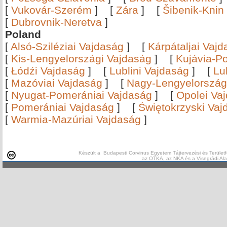
[
Vukovár-Szerém
]
[
Zára
]
[
Šibenik-Knin
[
Dubrovnik-Neretva
]
Poland
[
Alsó-Sziléziai Vajdaság
]
[
Kárpátaljai Vaj
[
Kis-Lengyelországi Vajdaság
]
[
Kujávia-P
[
Łódźi Vajdaság
]
[
Lublini Vajdaság
]
[
Lu
[
Mazóviai Vajdaság
]
[
Nagy-Lengyelország
[
Nyugat-Pomerániai Vajdaság
]
[
Opolei Va
[
Pomerániai Vajdaság
]
[
Świętokrzyski Vaj
[
Warmia-Mazúriai Vajdaság
]
Készült a Budapesti Corvinus Egyetem Tájtervezési és Területf
az OTKA, az NKA és a Visegrádi Al