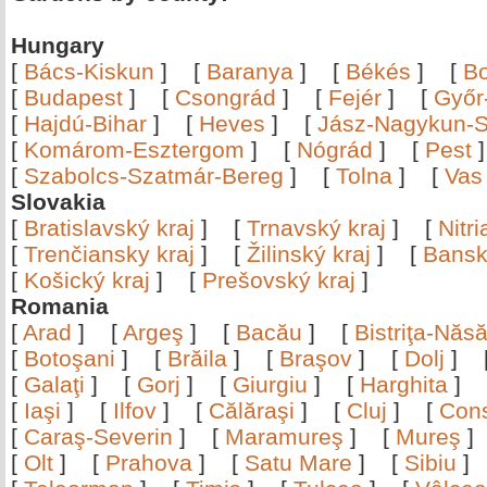
Hungary
[
Bács-Kiskun
]
[
Baranya
]
[
Békés
]
[
B
[
Budapest
]
[
Csongrád
]
[
Fejér
]
[
Győr
[
Hajdú-Bihar
]
[
Heves
]
[
Jász-Nagykun-S
[
Komárom-Esztergom
]
[
Nógrád
]
[
Pest
[
Szabolcs-Szatmár-Bereg
]
[
Tolna
]
[
Vas
Slovakia
[
Bratislavský kraj
]
[
Trnavský kraj
]
[
Nitr
[
Trenčiansky kraj
]
[
Žilinský kraj
]
[
Bansk
[
Košický kraj
]
[
Prešovský kraj
]
Romania
[
Arad
]
[
Argeş
]
[
Bacău
]
[
Bistriţa-Nă
[
Botoşani
]
[
Brăila
]
[
Braşov
]
[
Dolj
]
[
Galaţi
]
[
Gorj
]
[
Giurgiu
]
[
Harghita
]
[
Iaşi
]
[
Ilfov
]
[
Călăraşi
]
[
Cluj
]
[
Con
[
Caraş-Severin
]
[
Maramureş
]
[
Mureş
[
Olt
]
[
Prahova
]
[
Satu Mare
]
[
Sibiu