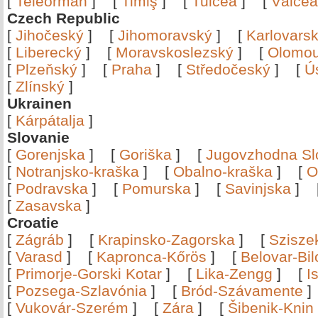
[
Teleorman
]
[
Timiş
]
[
Tulcea
]
[
Vâlce
Czech Republic
[
Jihočeský
]
[
Jihomoravský
]
[
Karlovars
[
Liberecký
]
[
Moravskoslezský
]
[
Olomo
[
Plzeňský
]
[
Praha
]
[
Středočeský
]
[
Ú
[
Zlínský
]
Ukrainen
[
Kárpátalja
]
Slovanie
[
Gorenjska
]
[
Goriška
]
[
Jugovzhodna Sl
[
Notranjsko-kraška
]
[
Obalno-kraška
]
[
O
[
Podravska
]
[
Pomurska
]
[
Savinjska
]
[
Zasavska
]
Croatie
[
Zágráb
]
[
Krapinsko-Zagorska
]
[
Szisze
[
Varasd
]
[
Kapronca-Kőrös
]
[
Belovar-Bi
[
Primorje-Gorski Kotar
]
[
Lika-Zengg
]
[
I
[
Pozsega-Szlavónia
]
[
Bród-Szávamente
[
Vukovár-Szerém
]
[
Zára
]
[
Šibenik-Knin