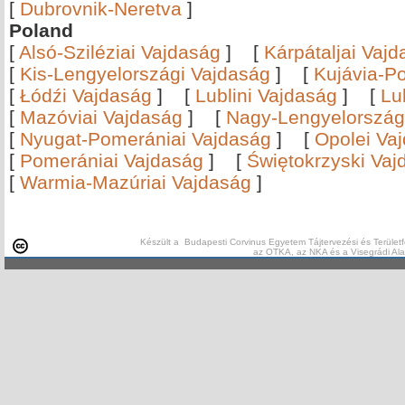
[
Dubrovnik-Neretva
]
Poland
[
Alsó-Sziléziai Vajdaság
]
[
Kárpátaljai Vaj
[
Kis-Lengyelországi Vajdaság
]
[
Kujávia-P
[
Łódźi Vajdaság
]
[
Lublini Vajdaság
]
[
Lu
[
Mazóviai Vajdaság
]
[
Nagy-Lengyelország
[
Nyugat-Pomerániai Vajdaság
]
[
Opolei Va
[
Pomerániai Vajdaság
]
[
Świętokrzyski Vaj
[
Warmia-Mazúriai Vajdaság
]
Készült a Budapesti Corvinus Egyetem Tájtervezési és Területf
az OTKA, az NKA és a Visegrádi Al