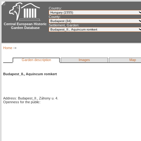
Country:
County:
Central European Historic
Settlement, Garden:
Garden Database
Home
->
Garden description
Images
Map
Budapest_II., Aquincum romkert
Address: Budapest_II., Záhony u. 4.
Openness for the public: