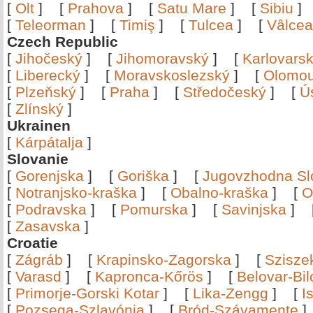
[
Olt
]
[
Prahova
]
[
Satu Mare
]
[
Sibiu
[
Teleorman
]
[
Timiş
]
[
Tulcea
]
[
Vâlce
Czech Republic
[
Jihočeský
]
[
Jihomoravský
]
[
Karlovars
[
Liberecký
]
[
Moravskoslezský
]
[
Olomo
[
Plzeňský
]
[
Praha
]
[
Středočeský
]
[
Ú
[
Zlínský
]
Ukrainen
[
Kárpátalja
]
Slovanie
[
Gorenjska
]
[
Goriška
]
[
Jugovzhodna Sl
[
Notranjsko-kraška
]
[
Obalno-kraška
]
[
O
[
Podravska
]
[
Pomurska
]
[
Savinjska
]
[
Zasavska
]
Croatie
[
Zágráb
]
[
Krapinsko-Zagorska
]
[
Szisze
[
Varasd
]
[
Kapronca-Kőrös
]
[
Belovar-Bi
[
Primorje-Gorski Kotar
]
[
Lika-Zengg
]
[
I
[
Pozsega-Szlavónia
]
[
Bród-Szávamente