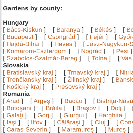
Gardens by county:
Hungary
[
Bács-Kiskun
]
[
Baranya
]
[
Békés
]
[
B
[
Budapest
]
[
Csongrád
]
[
Fejér
]
[
Győr
[
Hajdú-Bihar
]
[
Heves
]
[
Jász-Nagykun-S
[
Komárom-Esztergom
]
[
Nógrád
]
[
Pest
[
Szabolcs-Szatmár-Bereg
]
[
Tolna
]
[
Vas
Slovakia
[
Bratislavský kraj
]
[
Trnavský kraj
]
[
Nitr
[
Trenčiansky kraj
]
[
Žilinský kraj
]
[
Bansk
[
Košický kraj
]
[
Prešovský kraj
]
Romania
[
Arad
]
[
Argeş
]
[
Bacău
]
[
Bistriţa-Nă
[
Botoşani
]
[
Brăila
]
[
Braşov
]
[
Dolj
]
[
Galaţi
]
[
Gorj
]
[
Giurgiu
]
[
Harghita
]
[
Iaşi
]
[
Ilfov
]
[
Călăraşi
]
[
Cluj
]
[
Con
[
Caraş-Severin
]
[
Maramureş
]
[
Mureş