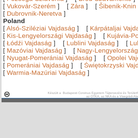
[
Vukovár-Szerém
]
[
Zára
]
[
Šibenik-Knin
[
Dubrovnik-Neretva
]
Poland
[
Alsó-Sziléziai Vajdaság
]
[
Kárpátaljai Vaj
[
Kis-Lengyelországi Vajdaság
]
[
Kujávia-P
[
Łódźi Vajdaság
]
[
Lublini Vajdaság
]
[
Lu
[
Mazóviai Vajdaság
]
[
Nagy-Lengyelország
[
Nyugat-Pomerániai Vajdaság
]
[
Opolei Va
[
Pomerániai Vajdaság
]
[
Świętokrzyski Vaj
[
Warmia-Mazúriai Vajdaság
]
Készült a Budapesti Corvinus Egyetem Tájtervezési és Területf
az OTKA, az NKA és a Visegrádi Al