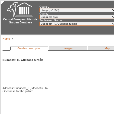
Country:
County:
Central European Historic
Settlement, Garden:
Garden Database
Home
->
Garden description
Images
Map
Budapest_II., Gül baba türbéje
Address: Budapest_II., Mecset u. 14.
Openness for the public: