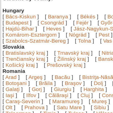
Hungary
[
Bács-Kiskun
]
[
Baranya
]
[
Békés
]
[
B
[
Budapest
]
[
Csongrád
]
[
Fejér
]
[
Győr
[
Hajdú-Bihar
]
[
Heves
]
[
Jász-Nagykun-S
[
Komárom-Esztergom
]
[
Nógrád
]
[
Pest
[
Szabolcs-Szatmár-Bereg
]
[
Tolna
]
[
Vas
Slovakia
[
Bratislavský kraj
]
[
Trnavský kraj
]
[
Nitr
[
Trenčiansky kraj
]
[
Žilinský kraj
]
[
Bansk
[
Košický kraj
]
[
Prešovský kraj
]
Romania
[
Arad
]
[
Argeş
]
[
Bacău
]
[
Bistriţa-Nă
[
Botoşani
]
[
Brăila
]
[
Braşov
]
[
Dolj
]
[
Galaţi
]
[
Gorj
]
[
Giurgiu
]
[
Harghita
]
[
Iaşi
]
[
Ilfov
]
[
Călăraşi
]
[
Cluj
]
[
Con
[
Caraş-Severin
]
[
Maramureş
]
[
Mureş
[
Olt
]
[
Prahova
]
[
Satu Mare
]
[
Sibiu