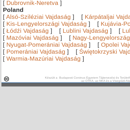
[
Dubrovnik-Neretva
]
Poland
[
Alsó-Sziléziai Vajdaság
]
[
Kárpátaljai Vaj
[
Kis-Lengyelországi Vajdaság
]
[
Kujávia-P
[
Łódźi Vajdaság
]
[
Lublini Vajdaság
]
[
Lu
[
Mazóviai Vajdaság
]
[
Nagy-Lengyelország
[
Nyugat-Pomerániai Vajdaság
]
[
Opolei Va
[
Pomerániai Vajdaság
]
[
Świętokrzyski Vaj
[
Warmia-Mazúriai Vajdaság
]
Készült a Budapesti Corvinus Egyetem Tájtervezési és Területf
az OTKA, az NKA és a Visegrádi Al