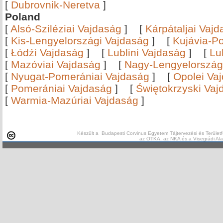
[
Dubrovnik-Neretva
]
Poland
[
Alsó-Sziléziai Vajdaság
]
[
Kárpátaljai Vaj
[
Kis-Lengyelországi Vajdaság
]
[
Kujávia-P
[
Łódźi Vajdaság
]
[
Lublini Vajdaság
]
[
Lu
[
Mazóviai Vajdaság
]
[
Nagy-Lengyelország
[
Nyugat-Pomerániai Vajdaság
]
[
Opolei Va
[
Pomerániai Vajdaság
]
[
Świętokrzyski Vaj
[
Warmia-Mazúriai Vajdaság
]
Készült a Budapesti Corvinus Egyetem Tájtervezési és Területf
az OTKA, az NKA és a Visegrádi Al