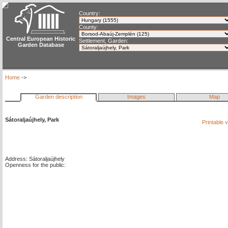
Country:
County:
Central European Historic
Settlement, Garden:
Garden Database
Home
->
Garden description
Images
Map
Sátoraljaújhely, Park
Printable 
Address: Sátoraljaújhely
Openness for the public: