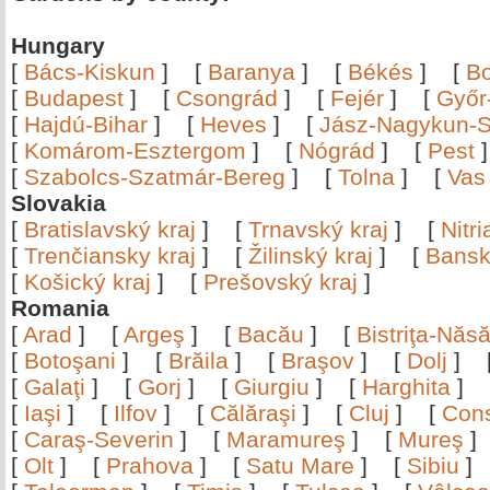
Hungary
[
Bács-Kiskun
]
[
Baranya
]
[
Békés
]
[
B
[
Budapest
]
[
Csongrád
]
[
Fejér
]
[
Győr
[
Hajdú-Bihar
]
[
Heves
]
[
Jász-Nagykun-S
[
Komárom-Esztergom
]
[
Nógrád
]
[
Pest
[
Szabolcs-Szatmár-Bereg
]
[
Tolna
]
[
Vas
Slovakia
[
Bratislavský kraj
]
[
Trnavský kraj
]
[
Nitr
[
Trenčiansky kraj
]
[
Žilinský kraj
]
[
Bansk
[
Košický kraj
]
[
Prešovský kraj
]
Romania
[
Arad
]
[
Argeş
]
[
Bacău
]
[
Bistriţa-Nă
[
Botoşani
]
[
Brăila
]
[
Braşov
]
[
Dolj
]
[
Galaţi
]
[
Gorj
]
[
Giurgiu
]
[
Harghita
]
[
Iaşi
]
[
Ilfov
]
[
Călăraşi
]
[
Cluj
]
[
Con
[
Caraş-Severin
]
[
Maramureş
]
[
Mureş
[
Olt
]
[
Prahova
]
[
Satu Mare
]
[
Sibiu