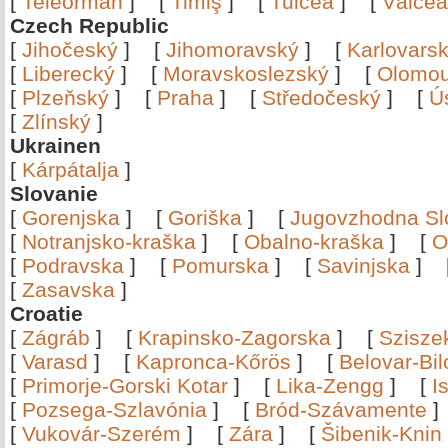
[
Teleorman
]
[
Timiş
]
[
Tulcea
]
[
Vâlce
Czech Republic
[
Jihočeský
]
[
Jihomoravský
]
[
Karlovars
[
Liberecký
]
[
Moravskoslezský
]
[
Olomo
[
Plzeňský
]
[
Praha
]
[
Středočeský
]
[
Ú
[
Zlínský
]
Ukrainen
[
Kárpátalja
]
Slovanie
[
Gorenjska
]
[
Goriška
]
[
Jugovzhodna Sl
[
Notranjsko-kraška
]
[
Obalno-kraška
]
[
O
[
Podravska
]
[
Pomurska
]
[
Savinjska
]
[
Zasavska
]
Croatie
[
Zágráb
]
[
Krapinsko-Zagorska
]
[
Szisze
[
Varasd
]
[
Kapronca-Kőrös
]
[
Belovar-Bi
[
Primorje-Gorski Kotar
]
[
Lika-Zengg
]
[
I
[
Pozsega-Szlavónia
]
[
Bród-Szávamente
[
Vukovár-Szerém
]
[
Zára
]
[
Šibenik-Knin