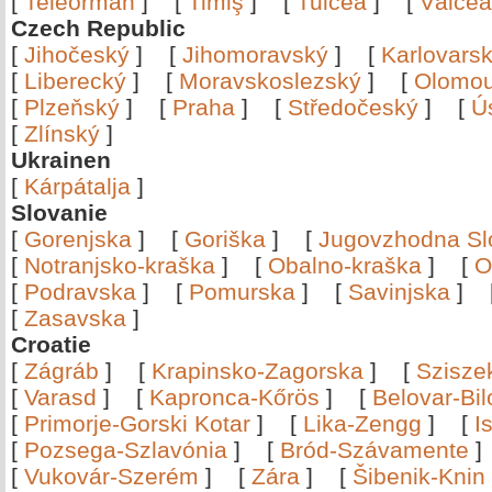
[
Teleorman
]
[
Timiş
]
[
Tulcea
]
[
Vâlce
Czech Republic
[
Jihočeský
]
[
Jihomoravský
]
[
Karlovars
[
Liberecký
]
[
Moravskoslezský
]
[
Olomo
[
Plzeňský
]
[
Praha
]
[
Středočeský
]
[
Ú
[
Zlínský
]
Ukrainen
[
Kárpátalja
]
Slovanie
[
Gorenjska
]
[
Goriška
]
[
Jugovzhodna Sl
[
Notranjsko-kraška
]
[
Obalno-kraška
]
[
O
[
Podravska
]
[
Pomurska
]
[
Savinjska
]
[
Zasavska
]
Croatie
[
Zágráb
]
[
Krapinsko-Zagorska
]
[
Szisze
[
Varasd
]
[
Kapronca-Kőrös
]
[
Belovar-Bi
[
Primorje-Gorski Kotar
]
[
Lika-Zengg
]
[
I
[
Pozsega-Szlavónia
]
[
Bród-Szávamente
[
Vukovár-Szerém
]
[
Zára
]
[
Šibenik-Knin