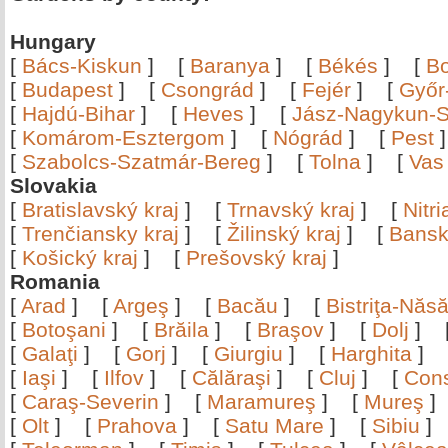
Hungary
[
Bács-Kiskun
]
[
Baranya
]
[
Békés
]
[
B
[
Budapest
]
[
Csongrád
]
[
Fejér
]
[
Győr
[
Hajdú-Bihar
]
[
Heves
]
[
Jász-Nagykun-S
[
Komárom-Esztergom
]
[
Nógrád
]
[
Pest
[
Szabolcs-Szatmár-Bereg
]
[
Tolna
]
[
Vas
Slovakia
[
Bratislavský kraj
]
[
Trnavský kraj
]
[
Nitr
[
Trenčiansky kraj
]
[
Žilinský kraj
]
[
Bansk
[
Košický kraj
]
[
Prešovský kraj
]
Romania
[
Arad
]
[
Argeş
]
[
Bacău
]
[
Bistriţa-Nă
[
Botoşani
]
[
Brăila
]
[
Braşov
]
[
Dolj
]
[
Galaţi
]
[
Gorj
]
[
Giurgiu
]
[
Harghita
]
[
Iaşi
]
[
Ilfov
]
[
Călăraşi
]
[
Cluj
]
[
Con
[
Caraş-Severin
]
[
Maramureş
]
[
Mureş
[
Olt
]
[
Prahova
]
[
Satu Mare
]
[
Sibiu