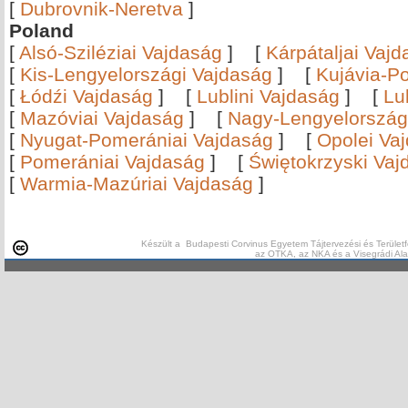
[
Dubrovnik-Neretva
]
Poland
[
Alsó-Sziléziai Vajdaság
]
[
Kárpátaljai Vaj
[
Kis-Lengyelországi Vajdaság
]
[
Kujávia-P
[
Łódźi Vajdaság
]
[
Lublini Vajdaság
]
[
Lu
[
Mazóviai Vajdaság
]
[
Nagy-Lengyelország
[
Nyugat-Pomerániai Vajdaság
]
[
Opolei Va
[
Pomerániai Vajdaság
]
[
Świętokrzyski Vaj
[
Warmia-Mazúriai Vajdaság
]
Készült a Budapesti Corvinus Egyetem Tájtervezési és Területf
az OTKA, az NKA és a Visegrádi Al