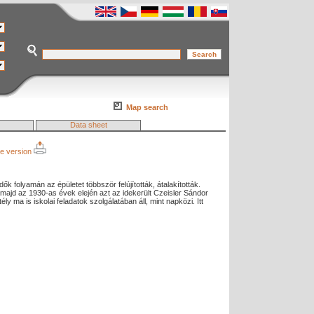
Map search
Data sheet
le version
ők folyamán az épületet többször felújították, átalakították.
ajd az 1930-as évek elején azt az idekerült Czeisler Sándor
ély ma is iskolai feladatok szolgálatában áll, mint napközi. Itt