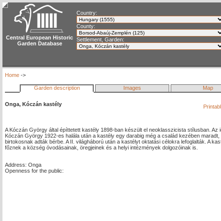
Country:
County:
Central European Historic
Settlement, Garden:
Garden Database
Home
->
Garden description
Images
Map
Onga, Kóczán kastély
Printab
A Kóczán György által építtetett kastély 1898-ban készült el neoklasszicista stílusban. Az id
Kóczán György 1922-es halála után a kastély egy darabig még a család kezében maradt, m
birtokosnak adták bérbe. A II. világháború után a kastélyt oktatási célokra lefoglalták. A kast
főznek a község óvodásainak, öregjeinek és a helyi intézmények dolgozóinak is.
Address: Onga
Openness for the public: