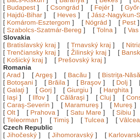
[
Budapest
]
[
Csongrád
]
[
Fejér
]
[
Győr
[
Hajdú-Bihar
]
[
Heves
]
[
Jász-Nagykun-S
[
Komárom-Esztergom
]
[
Nógrád
]
[
Pest
[
Szabolcs-Szatmár-Bereg
]
[
Tolna
]
[
Vas
Slovakia
[
Bratislavský kraj
]
[
Trnavský kraj
]
[
Nitr
[
Trenčiansky kraj
]
[
Žilinský kraj
]
[
Bansk
[
Košický kraj
]
[
Prešovský kraj
]
Romania
[
Arad
]
[
Argeş
]
[
Bacău
]
[
Bistriţa-Nă
[
Botoşani
]
[
Brăila
]
[
Braşov
]
[
Dolj
]
[
Galaţi
]
[
Gorj
]
[
Giurgiu
]
[
Harghita
]
[
Iaşi
]
[
Ilfov
]
[
Călăraşi
]
[
Cluj
]
[
Con
[
Caraş-Severin
]
[
Maramureş
]
[
Mureş
[
Olt
]
[
Prahova
]
[
Satu Mare
]
[
Sibiu
[
Teleorman
]
[
Timiş
]
[
Tulcea
]
[
Vâlce
Czech Republic
[
Jihočeský
]
[
Jihomoravský
]
[
Karlovars