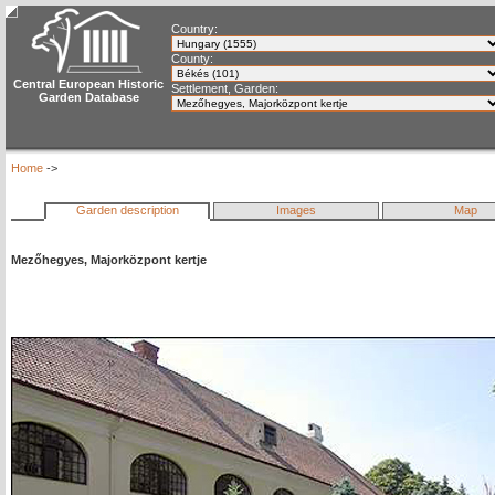
Country:
County:
Central European Historic
Settlement, Garden:
Garden Database
Home
->
Garden description
Images
Map
Mezőhegyes, Majorközpont kertje