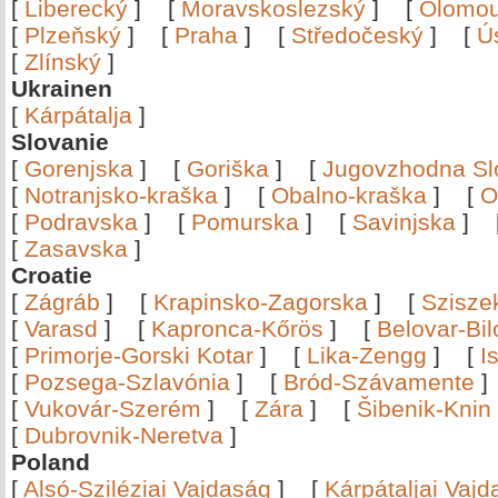
[
Liberecký
]
[
Moravskoslezský
]
[
Olomo
[
Plzeňský
]
[
Praha
]
[
Středočeský
]
[
Ú
[
Zlínský
]
Ukrainen
[
Kárpátalja
]
Slovanie
[
Gorenjska
]
[
Goriška
]
[
Jugovzhodna Sl
[
Notranjsko-kraška
]
[
Obalno-kraška
]
[
O
[
Podravska
]
[
Pomurska
]
[
Savinjska
]
[
Zasavska
]
Croatie
[
Zágráb
]
[
Krapinsko-Zagorska
]
[
Szisze
[
Varasd
]
[
Kapronca-Kőrös
]
[
Belovar-Bi
[
Primorje-Gorski Kotar
]
[
Lika-Zengg
]
[
I
[
Pozsega-Szlavónia
]
[
Bród-Szávamente
[
Vukovár-Szerém
]
[
Zára
]
[
Šibenik-Knin
[
Dubrovnik-Neretva
]
Poland
[
Alsó-Sziléziai Vajdaság
]
[
Kárpátaljai Vaj