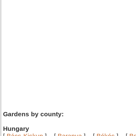
Gardens by county:
Hungary
[
Bács-Kiskun
]
[
Baranya
]
[
Békés
]
[
B