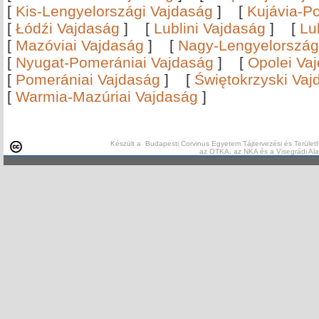
[
Kis-Lengyelországi Vajdaság
]
[
Kujávia-P
[
Łódźi Vajdaság
]
[
Lublini Vajdaság
]
[
Lu
[
Mazóviai Vajdaság
]
[
Nagy-Lengyelország
[
Nyugat-Pomerániai Vajdaság
]
[
Opolei Va
[
Pomerániai Vajdaság
]
[
Świętokrzyski Vaj
[
Warmia-Mazúriai Vajdaság
]
Készült a Budapesti Corvinus Egyetem Tájtervezési és Területf
az OTKA, az NKA és a Visegrádi Al