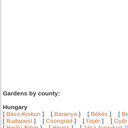
Gardens by county:
Hungary
[
Bács-Kiskun
]
[
Baranya
]
[
Békés
]
[
B
[
Budapest
]
[
Csongrád
]
[
Fejér
]
[
Győr
[
Hajdú-Bihar
]
[
Heves
]
[
Jász-Nagykun-S