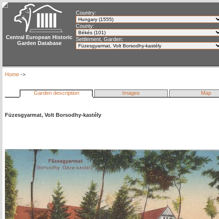
Country:
County:
Central European Historic
Settlement, Garden:
Garden Database
Home
->
Garden description
Images
Map
Füzesgyarmat, Volt Borsodhy-kastély