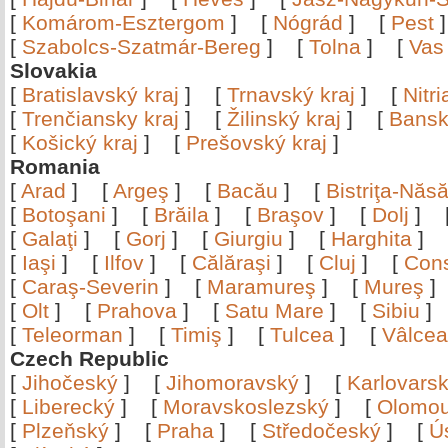
[
Komárom-Esztergom
]
[
Nógrád
]
[
Pest
[
Szabolcs-Szatmár-Bereg
]
[
Tolna
]
[
Vas
Slovakia
[
Bratislavský kraj
]
[
Trnavský kraj
]
[
Nitr
[
Trenčiansky kraj
]
[
Žilinský kraj
]
[
Bansk
[
Košický kraj
]
[
Prešovský kraj
]
Romania
[
Arad
]
[
Argeş
]
[
Bacău
]
[
Bistriţa-Nă
[
Botoşani
]
[
Brăila
]
[
Braşov
]
[
Dolj
]
[
Galaţi
]
[
Gorj
]
[
Giurgiu
]
[
Harghita
]
[
Iaşi
]
[
Ilfov
]
[
Călăraşi
]
[
Cluj
]
[
Con
[
Caraş-Severin
]
[
Maramureş
]
[
Mureş
[
Olt
]
[
Prahova
]
[
Satu Mare
]
[
Sibiu
[
Teleorman
]
[
Timiş
]
[
Tulcea
]
[
Vâlce
Czech Republic
[
Jihočeský
]
[
Jihomoravský
]
[
Karlovars
[
Liberecký
]
[
Moravskoslezský
]
[
Olomo
[
Plzeňský
]
[
Praha
]
[
Středočeský
]
[
Ú