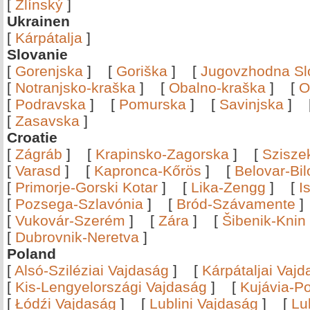
[
Zlínský
]
Ukrainen
[
Kárpátalja
]
Slovanie
[
Gorenjska
]
[
Goriška
]
[
Jugovzhodna Sl
[
Notranjsko-kraška
]
[
Obalno-kraška
]
[
O
[
Podravska
]
[
Pomurska
]
[
Savinjska
]
[
Zasavska
]
Croatie
[
Zágráb
]
[
Krapinsko-Zagorska
]
[
Szisze
[
Varasd
]
[
Kapronca-Kőrös
]
[
Belovar-Bi
[
Primorje-Gorski Kotar
]
[
Lika-Zengg
]
[
I
[
Pozsega-Szlavónia
]
[
Bród-Szávamente
[
Vukovár-Szerém
]
[
Zára
]
[
Šibenik-Knin
[
Dubrovnik-Neretva
]
Poland
[
Alsó-Sziléziai Vajdaság
]
[
Kárpátaljai Vaj
[
Kis-Lengyelországi Vajdaság
]
[
Kujávia-P
[
Łódźi Vajdaság
]
[
Lublini Vajdaság
]
[
Lu