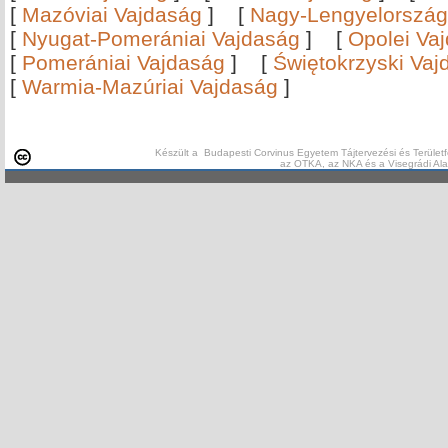
[
Mazóviai Vajdaság
]
[
Nagy-Lengyelország
[
Nyugat-Pomerániai Vajdaság
]
[
Opolei Va
[
Pomerániai Vajdaság
]
[
Świętokrzyski Vaj
[
Warmia-Mazúriai Vajdaság
]
Készült a Budapesti Corvinus Egyetem Tájtervezési és Területf
az OTKA, az NKA és a Visegrádi Al