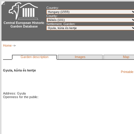
Country:
County:
Central European Historic
Settlement, Garden:
Garden Database
Home
->
Garden description
Images
Map
Gyula, kúria és kertje
Printabl
Address: Gyula
Openness for the public: