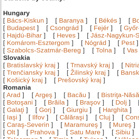
Hungary
[
Bács-Kiskun
]
[
Baranya
]
[
Békés
]
[
B
[
Budapest
]
[
Csongrád
]
[
Fejér
]
[
Győr
[
Hajdú-Bihar
]
[
Heves
]
[
Jász-Nagykun-S
[
Komárom-Esztergom
]
[
Nógrád
]
[
Pest
[
Szabolcs-Szatmár-Bereg
]
[
Tolna
]
[
Vas
Slovakia
[
Bratislavský kraj
]
[
Trnavský kraj
]
[
Nitr
[
Trenčiansky kraj
]
[
Žilinský kraj
]
[
Bansk
[
Košický kraj
]
[
Prešovský kraj
]
Romania
[
Arad
]
[
Argeş
]
[
Bacău
]
[
Bistriţa-Nă
[
Botoşani
]
[
Brăila
]
[
Braşov
]
[
Dolj
]
[
Galaţi
]
[
Gorj
]
[
Giurgiu
]
[
Harghita
]
[
Iaşi
]
[
Ilfov
]
[
Călăraşi
]
[
Cluj
]
[
Con
[
Caraş-Severin
]
[
Maramureş
]
[
Mureş
[
Olt
]
[
Prahova
]
[
Satu Mare
]
[
Sibiu