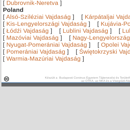
[
Dubrovnik-Neretva
]
Poland
[
Alsó-Sziléziai Vajdaság
]
[
Kárpátaljai Vaj
[
Kis-Lengyelországi Vajdaság
]
[
Kujávia-P
[
Łódźi Vajdaság
]
[
Lublini Vajdaság
]
[
Lu
[
Mazóviai Vajdaság
]
[
Nagy-Lengyelország
[
Nyugat-Pomerániai Vajdaság
]
[
Opolei Va
[
Pomerániai Vajdaság
]
[
Świętokrzyski Vaj
[
Warmia-Mazúriai Vajdaság
]
Készült a Budapesti Corvinus Egyetem Tájtervezési és Területf
az OTKA, az NKA és a Visegrádi Al