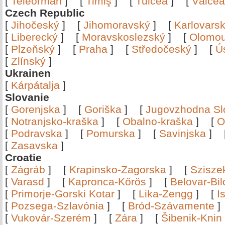
[
Teleorman
]
[
Timiş
]
[
Tulcea
]
[
Vâlce
Czech Republic
[
Jihočeský
]
[
Jihomoravský
]
[
Karlovars
[
Liberecký
]
[
Moravskoslezský
]
[
Olomo
[
Plzeňský
]
[
Praha
]
[
Středočeský
]
[
Ú
[
Zlínský
]
Ukrainen
[
Kárpátalja
]
Slovanie
[
Gorenjska
]
[
Goriška
]
[
Jugovzhodna Sl
[
Notranjsko-kraška
]
[
Obalno-kraška
]
[
O
[
Podravska
]
[
Pomurska
]
[
Savinjska
]
[
Zasavska
]
Croatie
[
Zágráb
]
[
Krapinsko-Zagorska
]
[
Szisze
[
Varasd
]
[
Kapronca-Kőrös
]
[
Belovar-Bi
[
Primorje-Gorski Kotar
]
[
Lika-Zengg
]
[
I
[
Pozsega-Szlavónia
]
[
Bród-Szávamente
[
Vukovár-Szerém
]
[
Zára
]
[
Šibenik-Knin