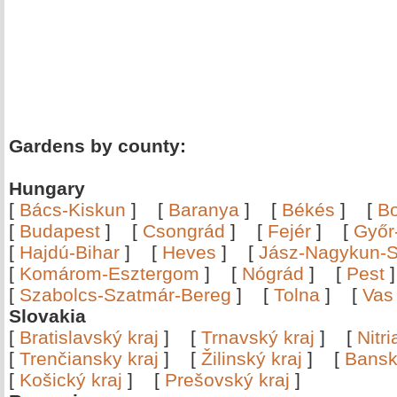
Gardens by county:
Hungary
[
Bács-Kiskun
]
[
Baranya
]
[
Békés
]
[
B
[
Budapest
]
[
Csongrád
]
[
Fejér
]
[
Győr
[
Hajdú-Bihar
]
[
Heves
]
[
Jász-Nagykun-S
[
Komárom-Esztergom
]
[
Nógrád
]
[
Pest
[
Szabolcs-Szatmár-Bereg
]
[
Tolna
]
[
Vas
Slovakia
[
Bratislavský kraj
]
[
Trnavský kraj
]
[
Nitr
[
Trenčiansky kraj
]
[
Žilinský kraj
]
[
Bansk
[
Košický kraj
]
[
Prešovský kraj
]