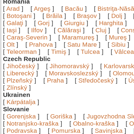
Romania
[
Arad
]
[
Argeş
]
[
Bacău
]
[
Bistriţa-Nă
[
Botoşani
]
[
Brăila
]
[
Braşov
]
[
Dolj
]
[
Galaţi
]
[
Gorj
]
[
Giurgiu
]
[
Harghita
]
[
Iaşi
]
[
Ilfov
]
[
Călăraşi
]
[
Cluj
]
[
Con
[
Caraş-Severin
]
[
Maramureş
]
[
Mureş
[
Olt
]
[
Prahova
]
[
Satu Mare
]
[
Sibiu
[
Teleorman
]
[
Timiş
]
[
Tulcea
]
[
Vâlce
Czech Republic
[
Jihočeský
]
[
Jihomoravský
]
[
Karlovars
[
Liberecký
]
[
Moravskoslezský
]
[
Olomo
[
Plzeňský
]
[
Praha
]
[
Středočeský
]
[
Ú
[
Zlínský
]
Ukrainen
[
Kárpátalja
]
Slovanie
[
Gorenjska
]
[
Goriška
]
[
Jugovzhodna Sl
[
Notranjsko-kraška
]
[
Obalno-kraška
]
[
O
[
Podravska
]
[
Pomurska
]
[
Savinjska
]