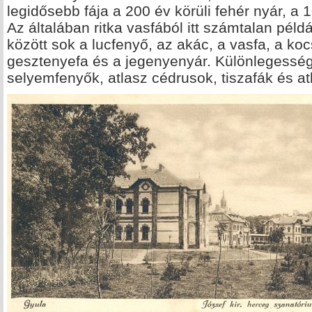
legidősebb fája a 200 év körüli fehér nyár, a 
Az általában ritka vasfából itt számtalan példá
között sok a lucfenyő, az akác, a vasfa, a koc
gesztenyefa és a jegenyenyár. Különlegesség
selyemfenyők, atlasz cédrusok, tiszafák és at