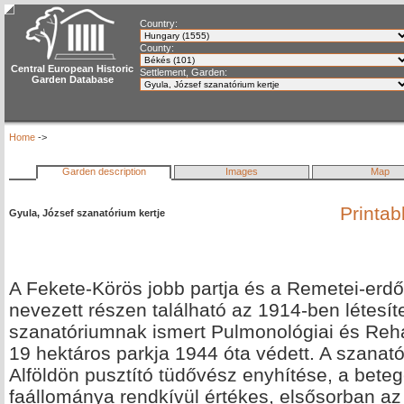
Country:
County:
Central European Historic
Settlement, Garden:
Garden Database
Home
->
Garden description
Images
Map
Printab
Gyula, József szanatórium kertje
A Fekete-Körös jobb partja és a Remetei-erd
nevezett részen található az 1914-ben létesíte
szanatóriumnak ismert Pulmonológiai és Reha
19 hektáros parkja 1944 óta védett. A szanató
Alföldön pusztító tüdővész enyhítése, a beteg
faállománya rendkívül értékes, elsősorban az