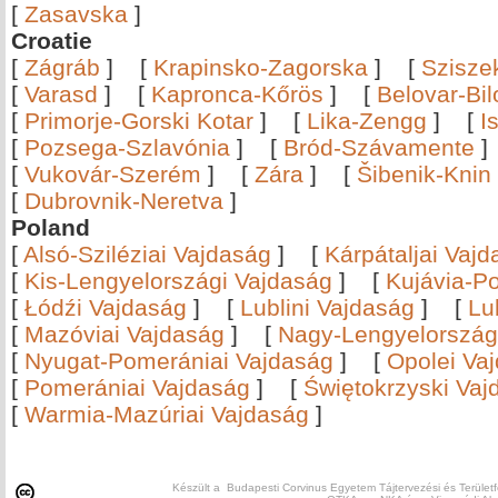
[
Zasavska
]
Croatie
[
Zágráb
]
[
Krapinsko-Zagorska
]
[
Szisze
[
Varasd
]
[
Kapronca-Kőrös
]
[
Belovar-Bi
[
Primorje-Gorski Kotar
]
[
Lika-Zengg
]
[
I
[
Pozsega-Szlavónia
]
[
Bród-Szávamente
[
Vukovár-Szerém
]
[
Zára
]
[
Šibenik-Knin
[
Dubrovnik-Neretva
]
Poland
[
Alsó-Sziléziai Vajdaság
]
[
Kárpátaljai Vaj
[
Kis-Lengyelországi Vajdaság
]
[
Kujávia-P
[
Łódźi Vajdaság
]
[
Lublini Vajdaság
]
[
Lu
[
Mazóviai Vajdaság
]
[
Nagy-Lengyelország
[
Nyugat-Pomerániai Vajdaság
]
[
Opolei Va
[
Pomerániai Vajdaság
]
[
Świętokrzyski Vaj
[
Warmia-Mazúriai Vajdaság
]
Készült a Budapesti Corvinus Egyetem Tájtervezési és Területf