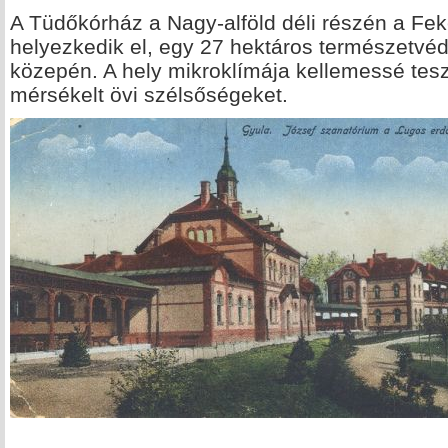
A Tüdőkórház a Nagy-alföld déli részén a Fek
helyezkedik el, egy 27 hektáros természetvéde
közepén. A hely mikroklímája kellemessé teszi
mérsékelt övi szélsőségeket.