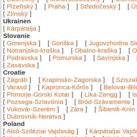
[
Plzeňský
]
[
Praha
]
[
Středočeský
]
[
Ú
[
Zlínský
]
Ukrainen
[
Kárpátalja
]
Slovanie
[
Gorenjska
]
[
Goriška
]
[
Jugovzhodna Sl
[
Notranjsko-kraška
]
[
Obalno-kraška
]
[
O
[
Podravska
]
[
Pomurska
]
[
Savinjska
]
[
Zasavska
]
Croatie
[
Zágráb
]
[
Krapinsko-Zagorska
]
[
Szisze
[
Varasd
]
[
Kapronca-Kőrös
]
[
Belovar-Bi
[
Primorje-Gorski Kotar
]
[
Lika-Zengg
]
[
I
[
Pozsega-Szlavónia
]
[
Bród-Szávamente
[
Vukovár-Szerém
]
[
Zára
]
[
Šibenik-Knin
[
Dubrovnik-Neretva
]
Poland
[
Alsó-Sziléziai Vajdaság
]
[
Kárpátaljai Vaj