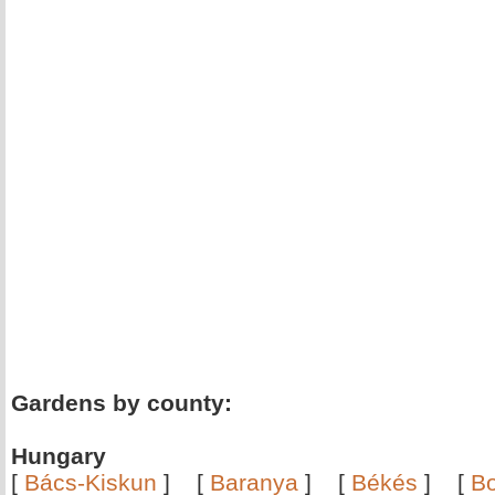
Gardens by county:
Hungary
[
Bács-Kiskun
]
[
Baranya
]
[
Békés
]
[
B