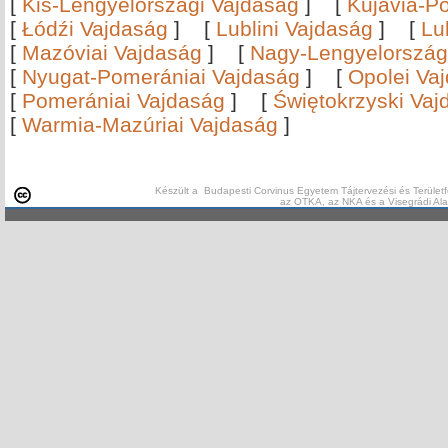
[
Kis-Lengyelországi Vajdaság
]
[
Kujávia-P
[
Łódźi Vajdaság
]
[
Lublini Vajdaság
]
[
Lu
[
Mazóviai Vajdaság
]
[
Nagy-Lengyelország
[
Nyugat-Pomerániai Vajdaság
]
[
Opolei Va
[
Pomerániai Vajdaság
]
[
Świętokrzyski Vaj
[
Warmia-Mazúriai Vajdaság
]
Készült a Budapesti Corvinus Egyetem Tájtervezési és Területf
az OTKA, az NKA és a Visegrádi Al