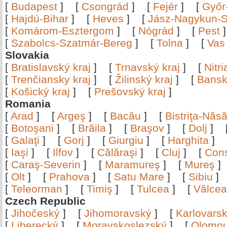
[
Budapest
]
[
Csongrád
]
[
Fejér
]
[
Győr
[
Hajdú-Bihar
]
[
Heves
]
[
Jász-Nagykun-S
[
Komárom-Esztergom
]
[
Nógrád
]
[
Pest
[
Szabolcs-Szatmár-Bereg
]
[
Tolna
]
[
Vas
Slovakia
[
Bratislavský kraj
]
[
Trnavský kraj
]
[
Nitr
[
Trenčiansky kraj
]
[
Žilinský kraj
]
[
Bansk
[
Košický kraj
]
[
Prešovský kraj
]
Romania
[
Arad
]
[
Argeş
]
[
Bacău
]
[
Bistriţa-Nă
[
Botoşani
]
[
Brăila
]
[
Braşov
]
[
Dolj
]
[
Galaţi
]
[
Gorj
]
[
Giurgiu
]
[
Harghita
]
[
Iaşi
]
[
Ilfov
]
[
Călăraşi
]
[
Cluj
]
[
Con
[
Caraş-Severin
]
[
Maramureş
]
[
Mureş
[
Olt
]
[
Prahova
]
[
Satu Mare
]
[
Sibiu
[
Teleorman
]
[
Timiş
]
[
Tulcea
]
[
Vâlce
Czech Republic
[
Jihočeský
]
[
Jihomoravský
]
[
Karlovars
[
Liberecký
]
[
Moravskoslezský
]
[
Olomo