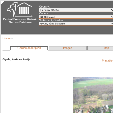
Country:
County:
Central European Historic
Settlement, Garden:
Garden Database
Home
->
Garden description
Images
Map
Gyula, kúria és kertje
Printabl