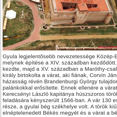
Gyula legjelentősebb nevezetessége Közép-E
melynek építése a XIV. században kezdődött. 
kezdte, majd a XV. században a Maróthy-csal
király birtokolta a várat, aki fiának, Corvin
házasság révén Brandenburgi György tulajdoná
palánkokkal erősítette. Ennek ellenére a vára
Kerecsényi László kapitánya húszszoros török 
feladására kényszerült 1566-ban. A vár 130 es
része, a gyulai bég székhelye volt. A török ki
elnéptelenedett Békés megyét és a várat a béc