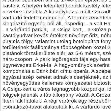
kastély. A helyén felépített barokk kastély l
nevéhez fűződik. A kastélyhoz a múlt századb
várfürdő fedett medencéje. A természetvédelm
kiegészítő egység-ből áll, éspedig: - a volt H
- a Várfürdő parkja, - a Csiga-kert, - a Gróza 
kastélyudvar kevés értékes növényt őriz, né
piramis tölgy, valamint utólag betelepített feny
területének faállománya többségében közel 2
platánok törzskerülete eléri az 5-6 métert, sz
hárs-csoport. A park legöregebb fája egy hat
úgynevezett Erkel-fa. A hagyományok szerint a
komponálta a Bánk bán című operát. A szépen
ágyásai szép keretet adnak a cserjéknek, az
növényegyüttes kellemes környezetet biztosít
A Csiga-kert a város legnagyobb közparkja, 
tölgyek jelentik a fás állomány vázát. A Gró
itteni fák fiatalok. A régi várárok egy részéből
csónakázó-tavat alakitottak ki. A várfürdő ki