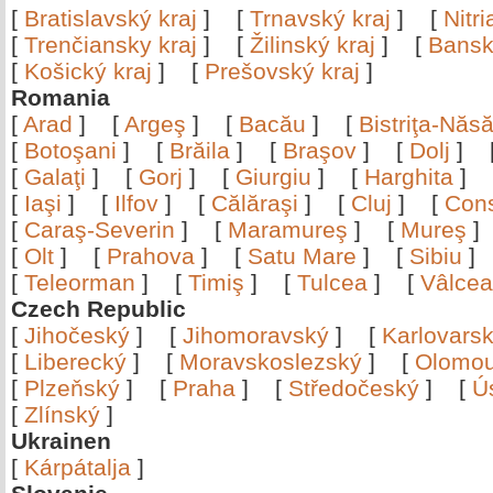
[
Bratislavský kraj
]
[
Trnavský kraj
]
[
Nitr
[
Trenčiansky kraj
]
[
Žilinský kraj
]
[
Bansk
[
Košický kraj
]
[
Prešovský kraj
]
Romania
[
Arad
]
[
Argeş
]
[
Bacău
]
[
Bistriţa-Nă
[
Botoşani
]
[
Brăila
]
[
Braşov
]
[
Dolj
]
[
Galaţi
]
[
Gorj
]
[
Giurgiu
]
[
Harghita
]
[
Iaşi
]
[
Ilfov
]
[
Călăraşi
]
[
Cluj
]
[
Con
[
Caraş-Severin
]
[
Maramureş
]
[
Mureş
[
Olt
]
[
Prahova
]
[
Satu Mare
]
[
Sibiu
[
Teleorman
]
[
Timiş
]
[
Tulcea
]
[
Vâlce
Czech Republic
[
Jihočeský
]
[
Jihomoravský
]
[
Karlovars
[
Liberecký
]
[
Moravskoslezský
]
[
Olomo
[
Plzeňský
]
[
Praha
]
[
Středočeský
]
[
Ú
[
Zlínský
]
Ukrainen
[
Kárpátalja
]