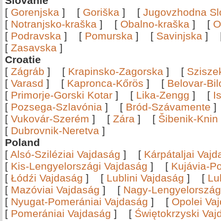
Slovanie
[
Gorenjska
]
[
Goriška
]
[
Jugovzhodna Sl
[
Notranjsko-kraška
]
[
Obalno-kraška
]
[
O
[
Podravska
]
[
Pomurska
]
[
Savinjska
]
[
Zasavska
]
Croatie
[
Zágráb
]
[
Krapinsko-Zagorska
]
[
Szisze
[
Varasd
]
[
Kapronca-Kőrös
]
[
Belovar-Bi
[
Primorje-Gorski Kotar
]
[
Lika-Zengg
]
[
I
[
Pozsega-Szlavónia
]
[
Bród-Szávamente
[
Vukovár-Szerém
]
[
Zára
]
[
Šibenik-Knin
[
Dubrovnik-Neretva
]
Poland
[
Alsó-Sziléziai Vajdaság
]
[
Kárpátaljai Vaj
[
Kis-Lengyelországi Vajdaság
]
[
Kujávia-P
[
Łódźi Vajdaság
]
[
Lublini Vajdaság
]
[
Lu
[
Mazóviai Vajdaság
]
[
Nagy-Lengyelország
[
Nyugat-Pomerániai Vajdaság
]
[
Opolei Va
[
Pomerániai Vajdaság
]
[
Świętokrzyski Vaj