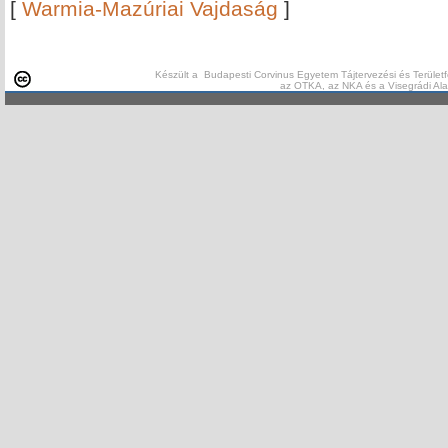
[
Warmia-Mazúriai Vajdaság
]
Készült a Budapesti Corvinus Egyetem Tájtervezési és Területf
az OTKA, az NKA és a Visegrádi Al