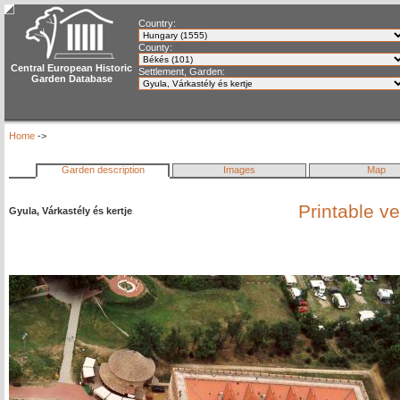
Country:
County:
Central European Historic
Settlement, Garden:
Garden Database
Home
->
Garden description
Images
Map
Printable v
Gyula, Várkastély és kertje