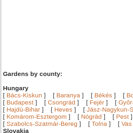
Gardens by county:
Hungary
[
Bács-Kiskun
]
[
Baranya
]
[
Békés
]
[
B
[
Budapest
]
[
Csongrád
]
[
Fejér
]
[
Győr
[
Hajdú-Bihar
]
[
Heves
]
[
Jász-Nagykun-S
[
Komárom-Esztergom
]
[
Nógrád
]
[
Pest
[
Szabolcs-Szatmár-Bereg
]
[
Tolna
]
[
Vas
Slovakia