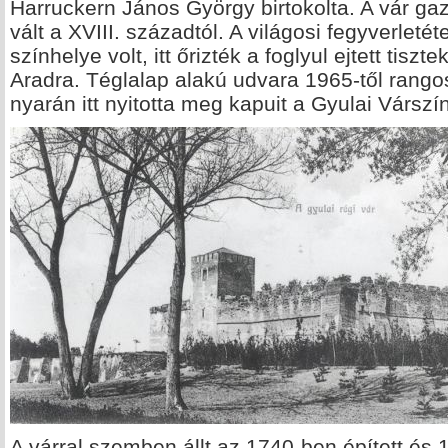
Harruckern János György birtokolta. A vár ga
vált a XVIII. századtól. A világosi fegyverle
színhelye volt, itt őrizték a foglyul ejtett tiszte
Aradra. Téglalap alakú udvara 1965-től rang
nyarán itt nyitotta meg kapuit a Gyulai Várszí
A várral szemben állt az 1740-ben épített és 