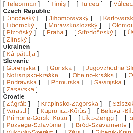
[
Teleorman
]
[
Timiş
]
[
Tulcea
]
[
Vâlce
Czech Republic
[
Jihočeský
]
[
Jihomoravský
]
[
Karlovars
[
Liberecký
]
[
Moravskoslezský
]
[
Olomo
[
Plzeňský
]
[
Praha
]
[
Středočeský
]
[
Ú
[
Zlínský
]
Ukrainen
[
Kárpátalja
]
Slovanie
[
Gorenjska
]
[
Goriška
]
[
Jugovzhodna Sl
[
Notranjsko-kraška
]
[
Obalno-kraška
]
[
O
[
Podravska
]
[
Pomurska
]
[
Savinjska
]
[
Zasavska
]
Croatie
[
Zágráb
]
[
Krapinsko-Zagorska
]
[
Szisze
[
Varasd
]
[
Kapronca-Kőrös
]
[
Belovar-Bi
[
Primorje-Gorski Kotar
]
[
Lika-Zengg
]
[
I
[
Pozsega-Szlavónia
]
[
Bród-Szávamente
[
Vukovár-Szerém
]
[
Zára
]
[
Šibenik-Knin