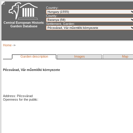
Country:
County:
Central European Historic
Settlement, Garden:
Garden Database
Home
->
Garden description
Images
Map
Pécsvárad, Vár műemléki környezete
Address: Pécsvárad
Openness for the public: