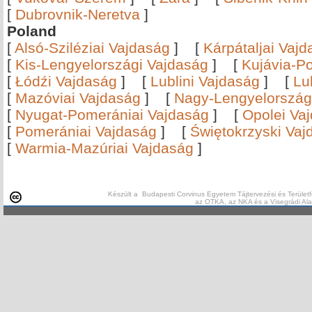
[
Dubrovnik-Neretva
]
Poland
[
Alsó-Sziléziai Vajdaság
]
[
Kárpátaljai Vaj
[
Kis-Lengyelországi Vajdaság
]
[
Kujávia-P
[
Łódźi Vajdaság
]
[
Lublini Vajdaság
]
[
Lu
[
Mazóviai Vajdaság
]
[
Nagy-Lengyelország
[
Nyugat-Pomerániai Vajdaság
]
[
Opolei Va
[
Pomerániai Vajdaság
]
[
Świętokrzyski Vaj
[
Warmia-Mazúriai Vajdaság
]
Készült a Budapesti Corvinus Egyetem Tájtervezési és Területf
az OTKA, az NKA és a Visegrádi Al